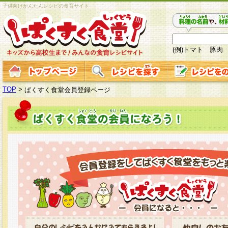
子供向けかんたんレシピの食育サイト
(例)トマト 豚肉
TOP
>
ぱくすく食堂会員登録ページ