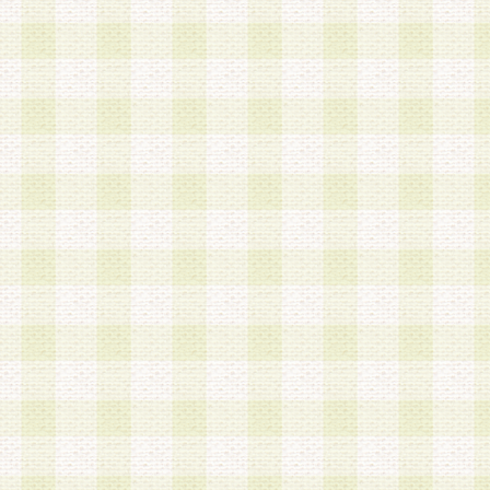
第3条 会員の登録方法
1.会員登録手続きは、会員登録希望者本人が行う
る登録は一切認められないものとします。
2.会員登録希望者は、本規約に同意の後、当社指
画 面」において、当社が指定する必要事項を入力
を行うものとします。当社は、会員登録を承認し
会員として本サービスを 受けるためのログインＩ
を付与します。
3.会員は、会員登録の際に申告する登録情報の全
いかなる虚偽の申告をも行ってはならないものと
4.会員は、複数のログインＩＤおよびパスワード
いものとします。
第4条 ログインIDおよびパスワードの管理
1.会員は、会員登録後、本サイト内にて本サービ