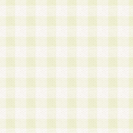
a.既に登録されている会員と同一のメールアドレ
録する場合
b.本サービスと同様のサービスを提供している企
業に従事していると思われる本人またはその家族
場合
c.その他当社が不適切と判断する場合
2.当社は、会員登録希望者を会員として承認する
した 場合、会員登録希望者による会員登録手続き
による承認後の場合であっても、会員登録の取り
の抹消を、当社が適切と判 断する方法・手段によ
とができるものとします。
3.会員登録希望者が18歳未満、成年被後見人、被
人 である場合は、親権者などの法定代理人の同意
録を行うものとします。なお、義務教育学齢に該
者については、登録時に 当社が別途定める方法に
権者による承認手続きを行うものとします。