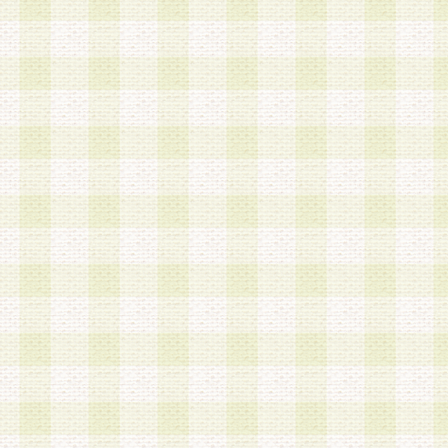
a.本サービスに係る謝礼、景品、調査サンプル品
b.会員からの電話、メール等の問い合わせなどへ
c.モバイルリサーチ、またはグループ形式による
実施もしくは運営
d.その他これらに付随する業務
4.会員は、住所、電話番号その他の登録情報につ
合は、速やかに当社所定の変更手続きを行うもの
5.当社は、必要と認めた場合、会員に対して、電
手段により登録情報の対象者が会員登録者本人で
の内容が正確であること、アンケートの回答内容
うことができるものとます。
6.会員は、会員登録後当社が定期的に行う登録情
して、当社指定の期間内に更新手続きを行うもの
該期間内に更新手続きを行わない場合、その時点
発行したポイントは失効されるものとします。