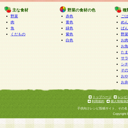
たものとみなされ、会員に対して適用されるもの
主な食材
野菜の食材の色
種
野菜
赤色
ご
5.当社がお聞きする個人情報は、すべて会員登録
肉
黄色
め
で提 供いただいたものと考えております。従って
魚
緑色
ぱ
自らの個人情報の提供を希望されない場合には、
くだもの
紫色
野
をお預かりいたしません が、提供されないことに
白色
お
商品やサービス等をご利用いただけない場合があ
お
了承ください。
た
サ
6.当社は、お客様から当社が保有している個人情
シ
そ
加・ 利用停止等を求められた場合には、ご本人様
お
て確認できた場合に限り、法令に準拠して合理的
お
いただきます。なお、開示 請求等の請求先は個人
ります。
トップページ
レシピ
利用規約
個人情報保
第2条 会員の資格
子供向けレシピ投稿サイト、その名
1.会員とは、本規約等を承諾のうえ、当社所定の
Copyright 
了し、当社が承認した者、グループとします。な
が以下に該当する場合は会員登録をすることがで