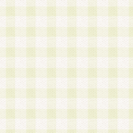
は、当該個人情報を以下の各号に定める目的に利
す。なお、これら事項以外の目的で個人情報を利
かじめ会員の同意を得たうえで利用するものとし
a.本サービスの実施または運営
b.本サービスに係る謝礼、景品、調査サンプル品
c.会員からの電話、メール等の問い合わせなどへ
d.その他これらに付随する業務
2.当社は、会員個人を識別することのできる情報
会員情報を本人の承諾なく第三者に開示すること
人を識別できる情報について第三者に開示または
社は事前に会員本人の同意を得るものとします。
3.前項の定めに拘わらず、当社は、以下の目的に
意を 得ることなく、会員個人を識別できる情報を
づき選定した委託業者に対して当社の責任におい
できるものとします。な お、当社は、当該委託業
契約を締結しこれを遵守させるとともに、本規約
の注意をもって当該情報を使用させるものとし ま