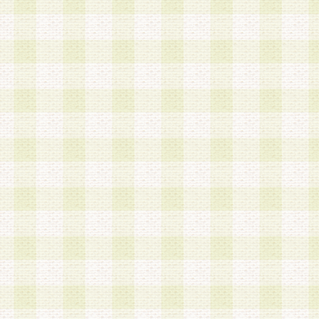
加する際には、前条に基づき当社から付与されたロ
スワードを使用するものとします。
2.登録の際に当社が付与したログインIDおよびパ
の使用に関しては、全て会員本人がその責任を負
3.会員は、当社から付与されたログインIDおよび
貸与、名義変更、売買その他形態を問わず第三者
ならないものとします。
4.当社は、会員によるログインIDおよびパスワー
盗用など第三者の利用に伴う損害の発生について
き事由の有無、その他原因の如何を問わず、一切
のとします。
第5条 会員の登録情報
1.当社は、会員の登録情報に含まれる氏名・住所
アドレス等会員個人を識別できる情報を当社が別
シーポリシー
」に基づき適切に取り扱うものとし