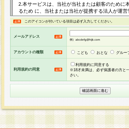
2.本サービスは、当社が当社または顧客のために
るため に、当社または当社が提携する法人が運営
ト（以下「本サイト」といいます。）上に本サー
このアイコンが付いている項目は必ず入力してください。
ージを設け、会員がアンケー ト調査に回答する等
し、その結果を当社が集計・分析その他の利用を
メールアドレス
るものです。なお、本サービスは、それぞれの目的
例）abcdefg@hijk.com
員に対して本サービスの依頼を行うこともあり、
た全ての会員に対して本サービスの依頼をすると
アカウントの種類
こども
おとな
グルー
りま す。
利用規約に同意する
利用規約の同意
※18才未満は、必ず保護者の方と
3.当社は、会員の事前の承諾を得ることなく、当
さい。
方 法・手段にて、本規約を任意に制定、変更また
きるものとします。改定後の本規約等は、本規約
に掲示したときに、その 他の諸規定については、
案内を配信または本サイトに掲示したときのいず
てその効力を生じるものとします。
4.本規約は、会員登録希望者による会員登録手続
の当社による会員登録の承認が完了した時点で会