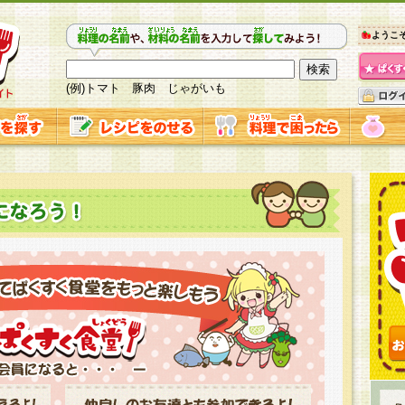
ようこ
(例)トマト 豚肉 じゃがいも