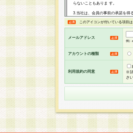
らないこともありま す。
3.当社は、会員の事前の承諾を得
規約を任意に制定、変更または修
このアイコンが付いている項目は
は、本規約においては本サイトに
して告知の案内を配信または本サ
力を生じるものとします。
メールアドレス
例）ab
4.本規約は、会員登録希望者に
の承認が完了した時点で会員によ
アカウントの種類
るものとします。
5.当社がお聞きする個人情報は、
のと考えております。従って、会
利用規約の同意
※
合には、当社はその個人情報をお
さ
社の取扱商品やサービス等をご利
い。
6.当社は、お客様から当社が保有
められた場合には、ご本人様であ
て合理的な範囲で対応させていた
せ先となります。
第2条 会員の資格
1.会員とは、本規約等を承諾の
者、グループとします。なお、会