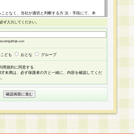
ることなく、当社が適切と判断する方 法・手段にて、本
正することができるものとします。改定後の本規約等
必ず入力してください。
掲示したときに、その 他の諸規定については、会員に対
イトに掲示したときのいずれか早い時期をもってその効
cdefg@hijk.com
よる会員登録手続きが完了し、その後の当社による会員登録
る同意があったものとみなされ、会員に対して適用され
こども
おとな
グループ
すべて会員登録希望者の自由な意思で提 供いただいたも
利用規約に同意する
員登録希望者が自らの個人情報の提供を希望されない場
18才未満は、必ず保護者の方と一緒に、内容を確認してくだ
預かりいたしません が、提供されないことによって、当
い。
用いただけない場合がありますことを予めご了承くださ
している個人情報の開示・訂正・追加・ 利用停止等を求
ることが当社にて確認できた場合に限り、法令に準拠し
だきます。なお、開示 請求等の請求先は個人情報お問合
うえ、当社所定の登録手続きを全て完了し、当社が承認した
員登録希望者が以下に該当する場合は会員登録をするこ