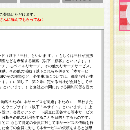
ご登録いただけます。
さんに読んでもらってね！
ンド（以下「当社」といいま す。）もしくは当社が提携
調査などを希望する顧客（以下「顧客」といいます。）
ーチ、モバ イルリサーチ、その他のリサーチサービス、
活動、その他の活動（以下これらを併せて「本サービ
詳細やその種類など、必要事項については、都度当社が本
ます。）に関して、第２条に定める当社が会員として登
員」といいます。）と当社との間における契約関係を定め
は顧客のために本サービスを実施するため に、当社また
するウェブサイト（以下「本サイト」といいます。）上
を設け、会員がアンケー ト調査に回答する等本サービス
・分析その他の利用をすることを目的とするものです。
目的に 応じて特定の会員に対して本サービスの依頼を行
した全ての会員に対して本サービスの依頼をするとは限