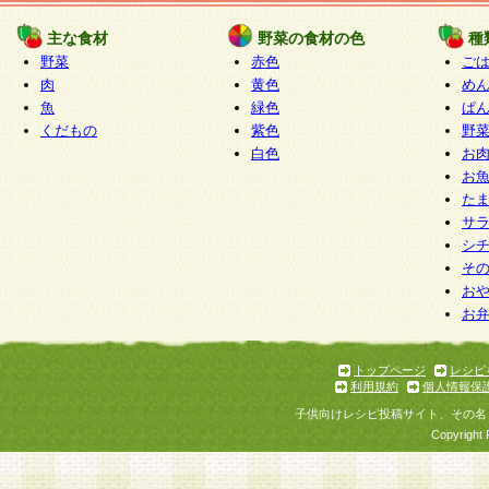
たものとみなされ、会員に対して適用されるもの
主な食材
野菜の食材の色
種
野菜
赤色
ご
5.当社がお聞きする個人情報は、すべて会員登録
肉
黄色
め
で提 供いただいたものと考えております。従って
魚
緑色
ぱ
自らの個人情報の提供を希望されない場合には、
くだもの
紫色
野
をお預かりいたしません が、提供されないことに
白色
お
商品やサービス等をご利用いただけない場合があ
お
了承ください。
た
サ
6.当社は、お客様から当社が保有している個人情
シ
そ
加・ 利用停止等を求められた場合には、ご本人様
お
て確認できた場合に限り、法令に準拠して合理的
お
いただきます。なお、開示 請求等の請求先は個人
ります。
トップページ
レシピ
利用規約
個人情報保
第2条 会員の資格
子供向けレシピ投稿サイト、その名
1.会員とは、本規約等を承諾のうえ、当社所定の
Copyright 
了し、当社が承認した者、グループとします。な
が以下に該当する場合は会員登録をすることがで