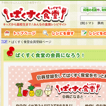
子供向けかんたんレシピの食育サイト
(例)トマト 豚肉
TOP
>
ぱくすく食堂会員登録ページ