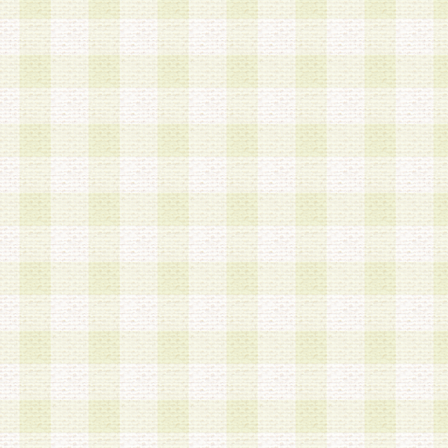
a.既に登録されている会員と同一のメールアドレ
録する場合
b.本サービスと同様のサービスを提供している企
業に従事していると思われる本人またはその家族
場合
c.その他当社が不適切と判断する場合
2.当社は、会員登録希望者を会員として承認する
した 場合、会員登録希望者による会員登録手続き
による承認後の場合であっても、会員登録の取り
の抹消を、当社が適切と判 断する方法・手段によ
とができるものとします。
3.会員登録希望者が18歳未満、成年被後見人、被
人 である場合は、親権者などの法定代理人の同意
録を行うものとします。なお、義務教育学齢に該
者については、登録時に 当社が別途定める方法に
権者による承認手続きを行うものとします。