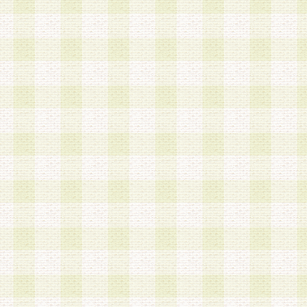
加する際には、前条に基づき当社から付与されたロ
スワードを使用するものとします。
2.登録の際に当社が付与したログインIDおよびパ
の使用に関しては、全て会員本人がその責任を負
3.会員は、当社から付与されたログインIDおよび
貸与、名義変更、売買その他形態を問わず第三者
ならないものとします。
4.当社は、会員によるログインIDおよびパスワー
盗用など第三者の利用に伴う損害の発生について
き事由の有無、その他原因の如何を問わず、一切
のとします。
第5条 会員の登録情報
1.当社は、会員の登録情報に含まれる氏名・住所
アドレス等会員個人を識別できる情報を当社が別
シーポリシー
」に基づき適切に取り扱うものとし