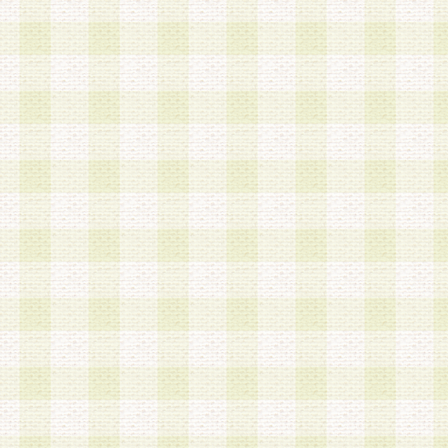
は、当該個人情報を以下の各号に定める目的に利
す。なお、これら事項以外の目的で個人情報を利
かじめ会員の同意を得たうえで利用するものとし
a.本サービスの実施または運営
b.本サービスに係る謝礼、景品、調査サンプル品
c.会員からの電話、メール等の問い合わせなどへ
d.その他これらに付随する業務
2.当社は、会員個人を識別することのできる情報
会員情報を本人の承諾なく第三者に開示すること
人を識別できる情報について第三者に開示または
社は事前に会員本人の同意を得るものとします。
3.前項の定めに拘わらず、当社は、以下の目的に
意を 得ることなく、会員個人を識別できる情報を
づき選定した委託業者に対して当社の責任におい
できるものとします。な お、当社は、当該委託業
契約を締結しこれを遵守させるとともに、本規約
の注意をもって当該情報を使用させるものとし ま