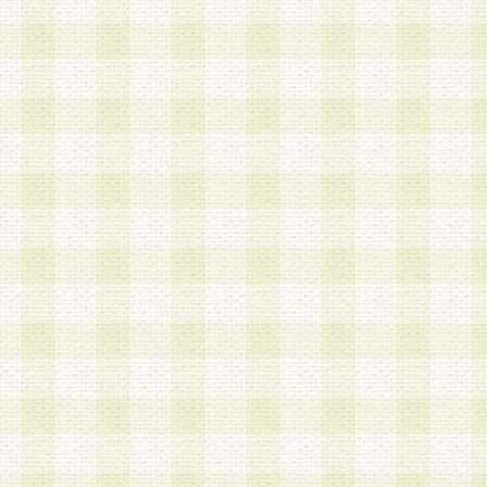
第3条 会員の登録方法
1.会員登録手続きは、会員登録希望者本人が行う
る登録は一切認められないものとします。
2.会員登録希望者は、本規約に同意の後、当社指
画 面」において、当社が指定する必要事項を入力
を行うものとします。当社は、会員登録を承認し
会員として本サービスを 受けるためのログインＩ
を付与します。
3.会員は、会員登録の際に申告する登録情報の全
いかなる虚偽の申告をも行ってはならないものと
4.会員は、複数のログインＩＤおよびパスワード
いものとします。
第4条 ログインIDおよびパスワードの管理
1.会員は、会員登録後、本サイト内にて本サービ