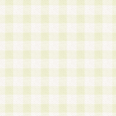
a.本サービスに係る謝礼、景品、調査サンプル品
b.会員からの電話、メール等の問い合わせなどへ
c.モバイルリサーチ、またはグループ形式による
実施もしくは運営
d.その他これらに付随する業務
4.会員は、住所、電話番号その他の登録情報につ
合は、速やかに当社所定の変更手続きを行うもの
5.当社は、必要と認めた場合、会員に対して、電
手段により登録情報の対象者が会員登録者本人で
の内容が正確であること、アンケートの回答内容
うことができるものとます。
6.会員は、会員登録後当社が定期的に行う登録情
して、当社指定の期間内に更新手続きを行うもの
該期間内に更新手続きを行わない場合、その時点
発行したポイントは失効されるものとします。