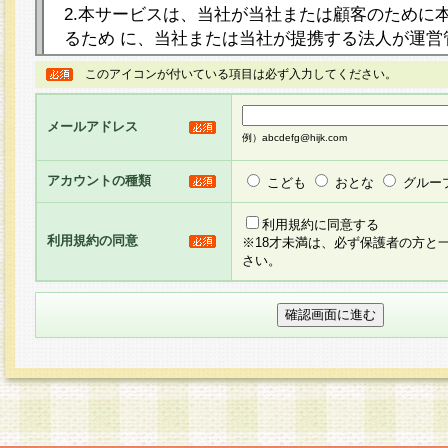
2.本サービスは、当社が当社または顧客のために
るため に、当社または当社が提携する法人が運営
ト（以下「本サイト」といいます。）上に本サー
このアイコンが付いている項目は必ず入力してください。
ージを設け、会員がアンケー ト調査に回答する等
し、その結果を当社が集計・分析その他の利用を
メールアドレス
るものです。なお、本サービスは、それぞれの目的
例）abcdefg@hijk.com
員に対して本サービスの依頼を行うこともあり、
た全ての会員に対して本サービスの依頼をすると
アカウントの種類
こども
おとな
グルー
りま す。
利用規約に同意する
利用規約の同意
※18才未満は、必ず保護者の方と
3.当社は、会員の事前の承諾を得ることなく、当
さい。
方 法・手段にて、本規約を任意に制定、変更また
きるものとします。改定後の本規約等は、本規約
に掲示したときに、その 他の諸規定については、
案内を配信または本サイトに掲示したときのいず
てその効力を生じるものとします。
4.本規約は、会員登録希望者による会員登録手続
の当社による会員登録の承認が完了した時点で会