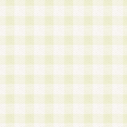
a.本サービスに係る謝礼、景品、調査サンプル品
b.会員からの電話、メール等の問い合わせなどへ
c.モバイルリサーチ、またはグループ形式による
実施もしくは運営
d.その他これらに付随する業務
4.会員は、住所、電話番号その他の登録情報につ
合は、速やかに当社所定の変更手続きを行うもの
5.当社は、必要と認めた場合、会員に対して、電
手段により登録情報の対象者が会員登録者本人で
の内容が正確であること、アンケートの回答内容
うことができるものとます。
6.会員は、会員登録後当社が定期的に行う登録情
して、当社指定の期間内に更新手続きを行うもの
該期間内に更新手続きを行わない場合、その時点
発行したポイントは失効されるものとします。