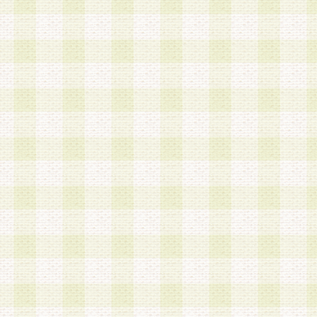
加する際には、前条に基づき当社から付与されたロ
スワードを使用するものとします。
2.登録の際に当社が付与したログインIDおよびパ
の使用に関しては、全て会員本人がその責任を負
3.会員は、当社から付与されたログインIDおよび
貸与、名義変更、売買その他形態を問わず第三者
ならないものとします。
4.当社は、会員によるログインIDおよびパスワー
盗用など第三者の利用に伴う損害の発生について
き事由の有無、その他原因の如何を問わず、一切
のとします。
第5条 会員の登録情報
1.当社は、会員の登録情報に含まれる氏名・住所
アドレス等会員個人を識別できる情報を当社が別
シーポリシー
」に基づき適切に取り扱うものとし