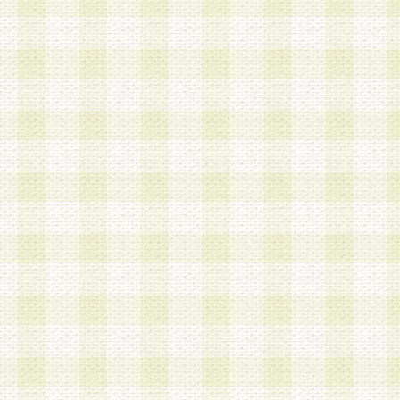
a.既に登録されている会員と同一のメールアドレ
録する場合
b.本サービスと同様のサービスを提供している企
業に従事していると思われる本人またはその家族
場合
c.その他当社が不適切と判断する場合
2.当社は、会員登録希望者を会員として承認する
した 場合、会員登録希望者による会員登録手続き
による承認後の場合であっても、会員登録の取り
の抹消を、当社が適切と判 断する方法・手段によ
とができるものとします。
3.会員登録希望者が18歳未満、成年被後見人、被
人 である場合は、親権者などの法定代理人の同意
録を行うものとします。なお、義務教育学齢に該
者については、登録時に 当社が別途定める方法に
権者による承認手続きを行うものとします。