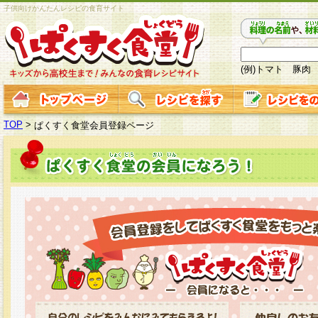
子供向けかんたんレシピの食育サイト
(例)トマト 豚肉
TOP
>
ぱくすく食堂会員登録ページ