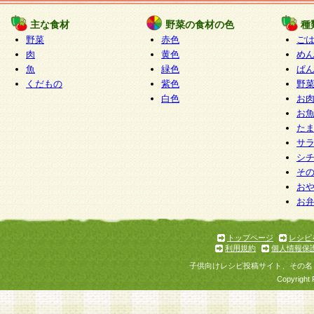
たものとみなされ、会員に対して適用されるもの
主な食材
野菜の食材の色
種
野菜
赤色
ご
5.当社がお聞きする個人情報は、すべて会員登録
肉
黄色
め
で提 供いただいたものと考えております。従って
魚
緑色
ぱ
自らの個人情報の提供を希望されない場合には、
くだもの
紫色
野
をお預かりいたしません が、提供されないことに
白色
お
商品やサービス等をご利用いただけない場合があ
お
了承ください。
た
サ
6.当社は、お客様から当社が保有している個人情
シ
そ
加・ 利用停止等を求められた場合には、ご本人様
お
て確認できた場合に限り、法令に準拠して合理的
お
いただきます。なお、開示 請求等の請求先は個人
ります。
トップページ
レシピ
利用規約
個人情報保
第2条 会員の資格
子供向けレシピ投稿サイト、その名
1.会員とは、本規約等を承諾のうえ、当社所定の
Copyright 
了し、当社が承認した者、グループとします。な
が以下に該当する場合は会員登録をすることがで