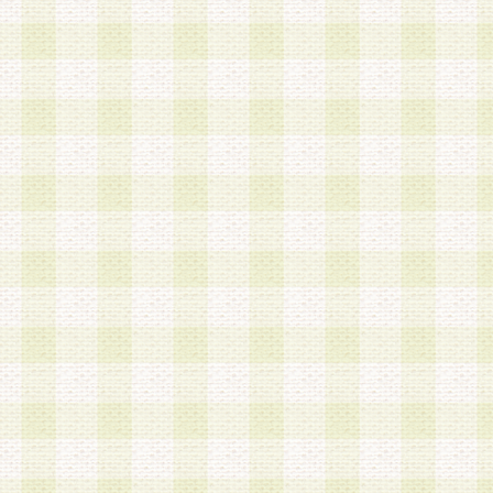
第3条 会員の登録方法
1.会員登録手続きは、会員登録希望者本人が行う
る登録は一切認められないものとします。
2.会員登録希望者は、本規約に同意の後、当社指
画 面」において、当社が指定する必要事項を入力
を行うものとします。当社は、会員登録を承認し
会員として本サービスを 受けるためのログインＩ
を付与します。
3.会員は、会員登録の際に申告する登録情報の全
いかなる虚偽の申告をも行ってはならないものと
4.会員は、複数のログインＩＤおよびパスワード
いものとします。
第4条 ログインIDおよびパスワードの管理
1.会員は、会員登録後、本サイト内にて本サービ