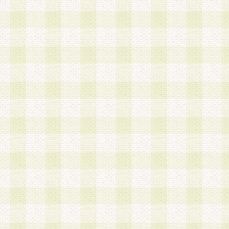
は、当該個人情報を以下の各号に定める目的に利
す。なお、これら事項以外の目的で個人情報を利
かじめ会員の同意を得たうえで利用するものとし
a.本サービスの実施または運営
b.本サービスに係る謝礼、景品、調査サンプル品
c.会員からの電話、メール等の問い合わせなどへ
d.その他これらに付随する業務
2.当社は、会員個人を識別することのできる情報
会員情報を本人の承諾なく第三者に開示すること
人を識別できる情報について第三者に開示または
社は事前に会員本人の同意を得るものとします。
3.前項の定めに拘わらず、当社は、以下の目的に
意を 得ることなく、会員個人を識別できる情報を
づき選定した委託業者に対して当社の責任におい
できるものとします。な お、当社は、当該委託業
契約を締結しこれを遵守させるとともに、本規約
の注意をもって当該情報を使用させるものとし ま