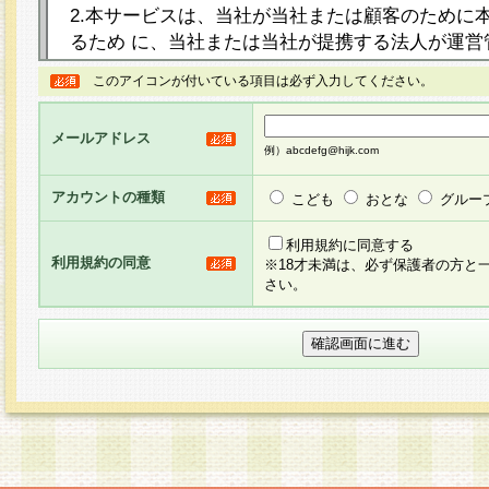
2.本サービスは、当社が当社または顧客のために
るため に、当社または当社が提携する法人が運営
ト（以下「本サイト」といいます。）上に本サー
このアイコンが付いている項目は必ず入力してください。
ージを設け、会員がアンケー ト調査に回答する等
し、その結果を当社が集計・分析その他の利用を
メールアドレス
るものです。なお、本サービスは、それぞれの目的
例）abcdefg@hijk.com
員に対して本サービスの依頼を行うこともあり、
た全ての会員に対して本サービスの依頼をすると
アカウントの種類
こども
おとな
グルー
りま す。
利用規約に同意する
利用規約の同意
※18才未満は、必ず保護者の方と
3.当社は、会員の事前の承諾を得ることなく、当
さい。
方 法・手段にて、本規約を任意に制定、変更また
きるものとします。改定後の本規約等は、本規約
に掲示したときに、その 他の諸規定については、
案内を配信または本サイトに掲示したときのいず
てその効力を生じるものとします。
4.本規約は、会員登録希望者による会員登録手続
の当社による会員登録の承認が完了した時点で会