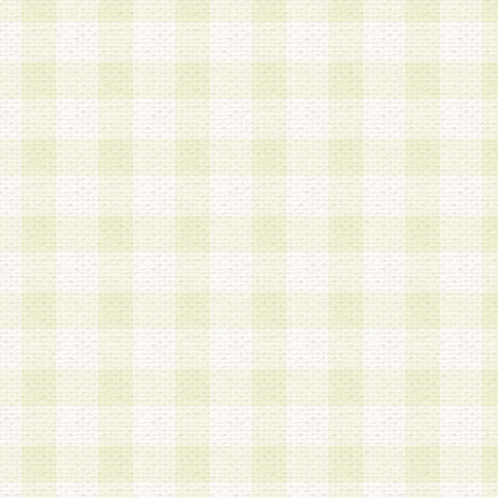
加する際には、前条に基づき当社から付与されたロ
スワードを使用するものとします。
2.登録の際に当社が付与したログインIDおよびパ
の使用に関しては、全て会員本人がその責任を負
3.会員は、当社から付与されたログインIDおよび
貸与、名義変更、売買その他形態を問わず第三者
ならないものとします。
4.当社は、会員によるログインIDおよびパスワー
盗用など第三者の利用に伴う損害の発生について
き事由の有無、その他原因の如何を問わず、一切
のとします。
第5条 会員の登録情報
1.当社は、会員の登録情報に含まれる氏名・住所
アドレス等会員個人を識別できる情報を当社が別
シーポリシー
」に基づき適切に取り扱うものとし