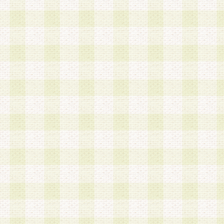
第3条 会員の登録方法
1.会員登録手続きは、会員登録希望者本人が行う
る登録は一切認められないものとします。
2.会員登録希望者は、本規約に同意の後、当社指
画 面」において、当社が指定する必要事項を入力
を行うものとします。当社は、会員登録を承認し
会員として本サービスを 受けるためのログインＩ
を付与します。
3.会員は、会員登録の際に申告する登録情報の全
いかなる虚偽の申告をも行ってはならないものと
4.会員は、複数のログインＩＤおよびパスワード
いものとします。
第4条 ログインIDおよびパスワードの管理
1.会員は、会員登録後、本サイト内にて本サービ