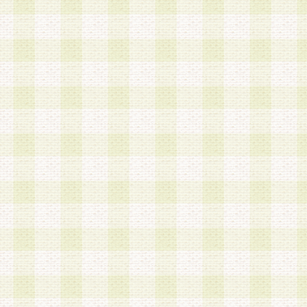
a.本サービスに係る謝礼、景品、調査サンプル品
b.会員からの電話、メール等の問い合わせなどへ
c.モバイルリサーチ、またはグループ形式による
実施もしくは運営
d.その他これらに付随する業務
4.会員は、住所、電話番号その他の登録情報につ
合は、速やかに当社所定の変更手続きを行うもの
5.当社は、必要と認めた場合、会員に対して、電
手段により登録情報の対象者が会員登録者本人で
の内容が正確であること、アンケートの回答内容
うことができるものとます。
6.会員は、会員登録後当社が定期的に行う登録情
して、当社指定の期間内に更新手続きを行うもの
該期間内に更新手続きを行わない場合、その時点
発行したポイントは失効されるものとします。