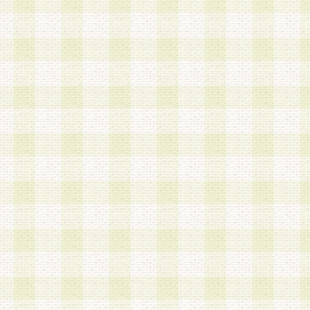
a.既に登録されている会員と同一のメールアドレ
録する場合
b.本サービスと同様のサービスを提供している企
業に従事していると思われる本人またはその家族
場合
c.その他当社が不適切と判断する場合
2.当社は、会員登録希望者を会員として承認する
した 場合、会員登録希望者による会員登録手続き
による承認後の場合であっても、会員登録の取り
の抹消を、当社が適切と判 断する方法・手段によ
とができるものとします。
3.会員登録希望者が18歳未満、成年被後見人、被
人 である場合は、親権者などの法定代理人の同意
録を行うものとします。なお、義務教育学齢に該
者については、登録時に 当社が別途定める方法に
権者による承認手続きを行うものとします。