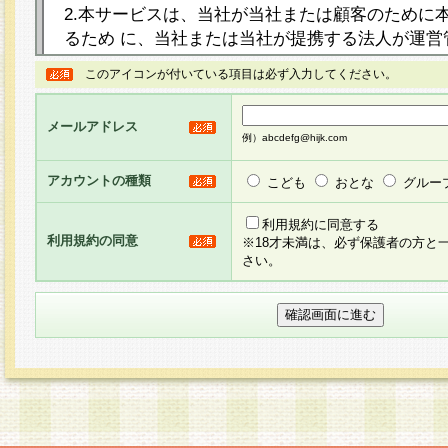
2.本サービスは、当社が当社または顧客のために
るため に、当社または当社が提携する法人が運営
ト（以下「本サイト」といいます。）上に本サー
このアイコンが付いている項目は必ず入力してください。
ージを設け、会員がアンケー ト調査に回答する等
し、その結果を当社が集計・分析その他の利用を
メールアドレス
るものです。なお、本サービスは、それぞれの目的
例）abcdefg@hijk.com
員に対して本サービスの依頼を行うこともあり、
た全ての会員に対して本サービスの依頼をすると
アカウントの種類
こども
おとな
グルー
りま す。
利用規約に同意する
利用規約の同意
※18才未満は、必ず保護者の方と
3.当社は、会員の事前の承諾を得ることなく、当
さい。
方 法・手段にて、本規約を任意に制定、変更また
きるものとします。改定後の本規約等は、本規約
に掲示したときに、その 他の諸規定については、
案内を配信または本サイトに掲示したときのいず
てその効力を生じるものとします。
4.本規約は、会員登録希望者による会員登録手続
の当社による会員登録の承認が完了した時点で会