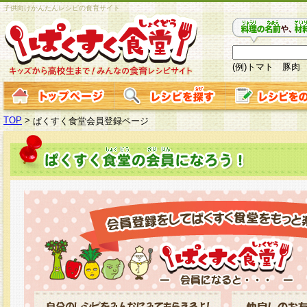
子供向けかんたんレシピの食育サイト
(例)トマト 豚肉
TOP
>
ぱくすく食堂会員登録ページ