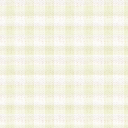
は、当該個人情報を以下の各号に定める目的に利
す。なお、これら事項以外の目的で個人情報を利
かじめ会員の同意を得たうえで利用するものとし
a.本サービスの実施または運営
b.本サービスに係る謝礼、景品、調査サンプル品
c.会員からの電話、メール等の問い合わせなどへ
d.その他これらに付随する業務
2.当社は、会員個人を識別することのできる情報
会員情報を本人の承諾なく第三者に開示すること
人を識別できる情報について第三者に開示または
社は事前に会員本人の同意を得るものとします。
3.前項の定めに拘わらず、当社は、以下の目的に
意を 得ることなく、会員個人を識別できる情報を
づき選定した委託業者に対して当社の責任におい
できるものとします。な お、当社は、当該委託業
契約を締結しこれを遵守させるとともに、本規約
の注意をもって当該情報を使用させるものとし ま