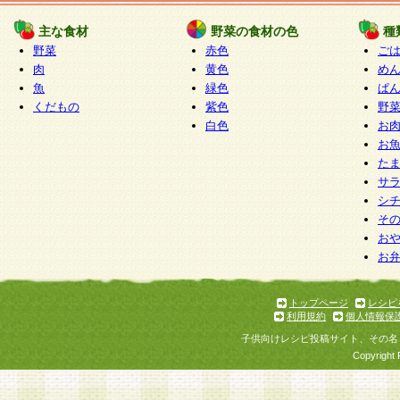
たものとみなされ、会員に対して適用されるもの
主な食材
野菜の食材の色
種
野菜
赤色
ご
5.当社がお聞きする個人情報は、すべて会員登録
肉
黄色
め
で提 供いただいたものと考えております。従って
魚
緑色
ぱ
自らの個人情報の提供を希望されない場合には、
くだもの
紫色
野
をお預かりいたしません が、提供されないことに
白色
お
商品やサービス等をご利用いただけない場合があ
お
了承ください。
た
サ
6.当社は、お客様から当社が保有している個人情
シ
そ
加・ 利用停止等を求められた場合には、ご本人様
お
て確認できた場合に限り、法令に準拠して合理的
お
いただきます。なお、開示 請求等の請求先は個人
ります。
トップページ
レシピ
利用規約
個人情報保
第2条 会員の資格
子供向けレシピ投稿サイト、その名
1.会員とは、本規約等を承諾のうえ、当社所定の
Copyright 
了し、当社が承認した者、グループとします。な
が以下に該当する場合は会員登録をすることがで