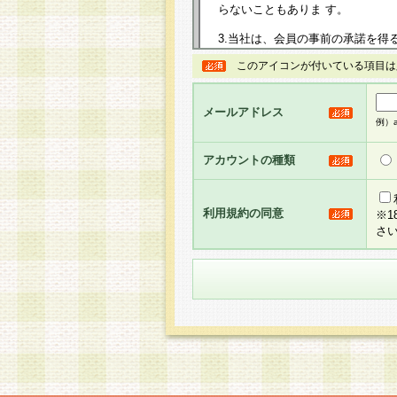
らないこともありま す。
3.当社は、会員の事前の承諾を得
規約を任意に制定、変更または修
このアイコンが付いている項目は
は、本規約においては本サイトに
して告知の案内を配信または本サ
力を生じるものとします。
メールアドレス
例）ab
4.本規約は、会員登録希望者に
の承認が完了した時点で会員によ
アカウントの種類
るものとします。
5.当社がお聞きする個人情報は、
のと考えております。従って、会
利用規約の同意
※
合には、当社はその個人情報をお
さ
社の取扱商品やサービス等をご利
い。
6.当社は、お客様から当社が保有
められた場合には、ご本人様であ
て合理的な範囲で対応させていた
せ先となります。
第2条 会員の資格
1.会員とは、本規約等を承諾の
者、グループとします。なお、会