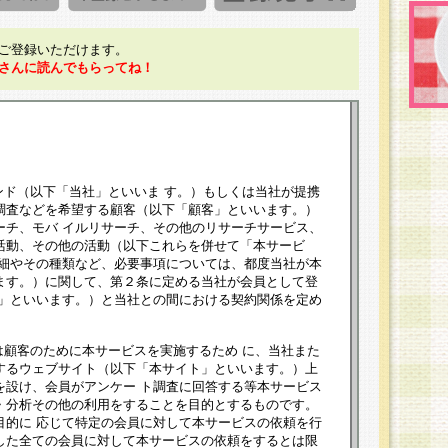
ご登録いただけます。
さんに読んでもらってね！
ンド（以下「当社」といいま す。）もしくは当社が提携
調査などを希望する顧客（以下「顧客」といいます。）
ーチ、モバ イルリサーチ、その他のリサーチサービス、
活動、その他の活動（以下これらを併せて「本サービ
詳細やその種類など、必要事項については、都度当社が本
ます。）に関して、第２条に定める当社が会員として登
員」といいます。）と当社との間における契約関係を定め
は顧客のために本サービスを実施するため に、当社また
するウェブサイト（以下「本サイト」といいます。）上
を設け、会員がアンケー ト調査に回答する等本サービス
・分析その他の利用をすることを目的とするものです。
目的に 応じて特定の会員に対して本サービスの依頼を行
した全ての会員に対して本サービスの依頼をするとは限