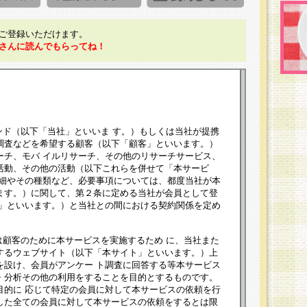
ご登録いただけます。
さんに読んでもらってね！
ンド（以下「当社」といいま す。）もしくは当社が提携
調査などを希望する顧客（以下「顧客」といいます。）
ーチ、モバ イルリサーチ、その他のリサーチサービス、
活動、その他の活動（以下これらを併せて「本サービ
詳細やその種類など、必要事項については、都度当社が本
ます。）に関して、第２条に定める当社が会員として登
員」といいます。）と当社との間における契約関係を定め
は顧客のために本サービスを実施するため に、当社また
するウェブサイト（以下「本サイト」といいます。）上
を設け、会員がアンケー ト調査に回答する等本サービス
・分析その他の利用をすることを目的とするものです。
目的に 応じて特定の会員に対して本サービスの依頼を行
した全ての会員に対して本サービスの依頼をするとは限