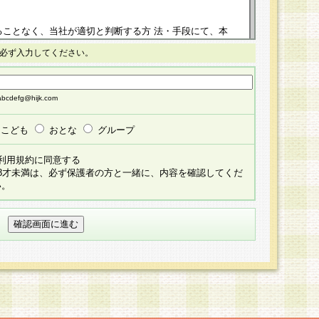
ることなく、当社が適切と判断する方 法・手段にて、本
正することができるものとします。改定後の本規約等
必ず入力してください。
掲示したときに、その 他の諸規定については、会員に対
イトに掲示したときのいずれか早い時期をもってその効
cdefg@hijk.com
よる会員登録手続きが完了し、その後の当社による会員登録
る同意があったものとみなされ、会員に対して適用され
こども
おとな
グループ
すべて会員登録希望者の自由な意思で提 供いただいたも
利用規約に同意する
員登録希望者が自らの個人情報の提供を希望されない場
18才未満は、必ず保護者の方と一緒に、内容を確認してくだ
預かりいたしません が、提供されないことによって、当
い。
用いただけない場合がありますことを予めご了承くださ
している個人情報の開示・訂正・追加・ 利用停止等を求
ることが当社にて確認できた場合に限り、法令に準拠し
だきます。なお、開示 請求等の請求先は個人情報お問合
うえ、当社所定の登録手続きを全て完了し、当社が承認した
員登録希望者が以下に該当する場合は会員登録をするこ