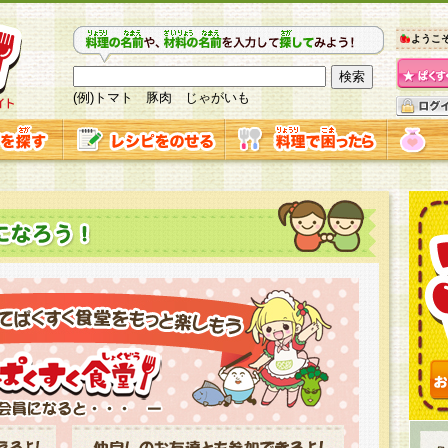
ようこ
(例)トマト 豚肉 じゃがいも