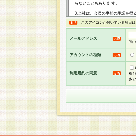
らないこともありま す。
3.当社は、会員の事前の承諾を得
規約を任意に制定、変更または修
このアイコンが付いている項目は
は、本規約においては本サイトに
して告知の案内を配信または本サ
力を生じるものとします。
メールアドレス
例）ab
4.本規約は、会員登録希望者に
の承認が完了した時点で会員によ
アカウントの種類
るものとします。
5.当社がお聞きする個人情報は、
のと考えております。従って、会
利用規約の同意
※
合には、当社はその個人情報をお
さ
社の取扱商品やサービス等をご利
い。
6.当社は、お客様から当社が保有
められた場合には、ご本人様であ
て合理的な範囲で対応させていた
せ先となります。
第2条 会員の資格
1.会員とは、本規約等を承諾の
者、グループとします。なお、会