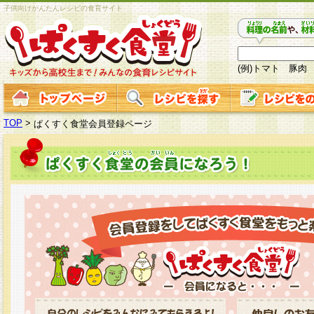
子供向けかんたんレシピの食育サイト
(例)トマト 豚肉
TOP
>
ぱくすく食堂会員登録ページ