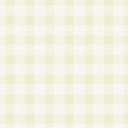
a.既に登録されている会員と同一のメールアドレ
録する場合
b.本サービスと同様のサービスを提供している企
業に従事していると思われる本人またはその家族
場合
c.その他当社が不適切と判断する場合
2.当社は、会員登録希望者を会員として承認する
した 場合、会員登録希望者による会員登録手続き
による承認後の場合であっても、会員登録の取り
の抹消を、当社が適切と判 断する方法・手段によ
とができるものとします。
3.会員登録希望者が18歳未満、成年被後見人、被
人 である場合は、親権者などの法定代理人の同意
録を行うものとします。なお、義務教育学齢に該
者については、登録時に 当社が別途定める方法に
権者による承認手続きを行うものとします。