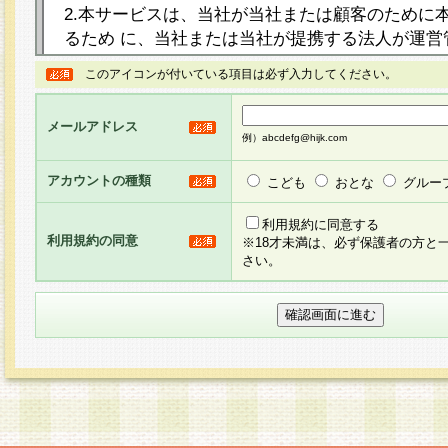
2.本サービスは、当社が当社または顧客のために
るため に、当社または当社が提携する法人が運営
ト（以下「本サイト」といいます。）上に本サー
このアイコンが付いている項目は必ず入力してください。
ージを設け、会員がアンケー ト調査に回答する等
し、その結果を当社が集計・分析その他の利用を
メールアドレス
るものです。なお、本サービスは、それぞれの目的
例）abcdefg@hijk.com
員に対して本サービスの依頼を行うこともあり、
た全ての会員に対して本サービスの依頼をすると
アカウントの種類
こども
おとな
グルー
りま す。
利用規約に同意する
利用規約の同意
※18才未満は、必ず保護者の方と
3.当社は、会員の事前の承諾を得ることなく、当
さい。
方 法・手段にて、本規約を任意に制定、変更また
きるものとします。改定後の本規約等は、本規約
に掲示したときに、その 他の諸規定については、
案内を配信または本サイトに掲示したときのいず
てその効力を生じるものとします。
4.本規約は、会員登録希望者による会員登録手続
の当社による会員登録の承認が完了した時点で会