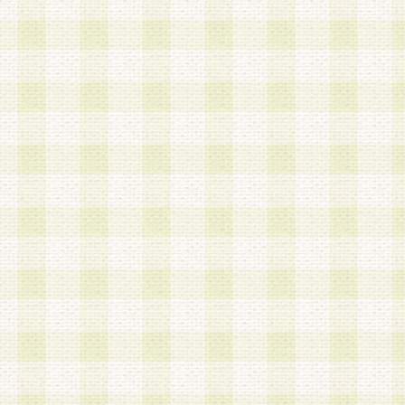
は、当該個人情報を以下の各号に定める目的に利
す。なお、これら事項以外の目的で個人情報を利
かじめ会員の同意を得たうえで利用するものとし
a.本サービスの実施または運営
b.本サービスに係る謝礼、景品、調査サンプル品
c.会員からの電話、メール等の問い合わせなどへ
d.その他これらに付随する業務
2.当社は、会員個人を識別することのできる情報
会員情報を本人の承諾なく第三者に開示すること
人を識別できる情報について第三者に開示または
社は事前に会員本人の同意を得るものとします。
3.前項の定めに拘わらず、当社は、以下の目的に
意を 得ることなく、会員個人を識別できる情報を
づき選定した委託業者に対して当社の責任におい
できるものとします。な お、当社は、当該委託業
契約を締結しこれを遵守させるとともに、本規約
の注意をもって当該情報を使用させるものとし ま