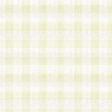
第3条 会員の登録方法
1.会員登録手続きは、会員登録希望者本人が行う
る登録は一切認められないものとします。
2.会員登録希望者は、本規約に同意の後、当社指
画 面」において、当社が指定する必要事項を入力
を行うものとします。当社は、会員登録を承認し
会員として本サービスを 受けるためのログインＩ
を付与します。
3.会員は、会員登録の際に申告する登録情報の全
いかなる虚偽の申告をも行ってはならないものと
4.会員は、複数のログインＩＤおよびパスワード
いものとします。
第4条 ログインIDおよびパスワードの管理
1.会員は、会員登録後、本サイト内にて本サービ