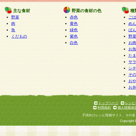
たものとみなされ、会員に対して適用されるもの
主な食材
野菜の食材の色
種
野菜
赤色
ご
5.当社がお聞きする個人情報は、すべて会員登録
肉
黄色
め
で提 供いただいたものと考えております。従って
魚
緑色
ぱ
自らの個人情報の提供を希望されない場合には、
くだもの
紫色
野
をお預かりいたしません が、提供されないことに
白色
お
商品やサービス等をご利用いただけない場合があ
お
了承ください。
た
サ
6.当社は、お客様から当社が保有している個人情
シ
そ
加・ 利用停止等を求められた場合には、ご本人様
お
て確認できた場合に限り、法令に準拠して合理的
お
いただきます。なお、開示 請求等の請求先は個人
ります。
トップページ
レシピ
利用規約
個人情報保
第2条 会員の資格
子供向けレシピ投稿サイト、その名
1.会員とは、本規約等を承諾のうえ、当社所定の
Copyright 
了し、当社が承認した者、グループとします。な
が以下に該当する場合は会員登録をすることがで