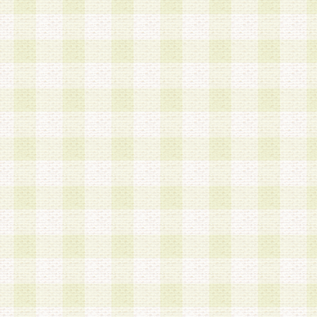
加する際には、前条に基づき当社から付与されたロ
スワードを使用するものとします。
2.登録の際に当社が付与したログインIDおよびパ
の使用に関しては、全て会員本人がその責任を負
3.会員は、当社から付与されたログインIDおよび
貸与、名義変更、売買その他形態を問わず第三者
ならないものとします。
4.当社は、会員によるログインIDおよびパスワー
盗用など第三者の利用に伴う損害の発生について
き事由の有無、その他原因の如何を問わず、一切
のとします。
第5条 会員の登録情報
1.当社は、会員の登録情報に含まれる氏名・住所
アドレス等会員個人を識別できる情報を当社が別
シーポリシー
」に基づき適切に取り扱うものとし