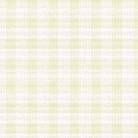
a.本サービスに係る謝礼、景品、調査サンプル品
b.会員からの電話、メール等の問い合わせなどへ
c.モバイルリサーチ、またはグループ形式による
実施もしくは運営
d.その他これらに付随する業務
4.会員は、住所、電話番号その他の登録情報につ
合は、速やかに当社所定の変更手続きを行うもの
5.当社は、必要と認めた場合、会員に対して、電
手段により登録情報の対象者が会員登録者本人で
の内容が正確であること、アンケートの回答内容
うことができるものとます。
6.会員は、会員登録後当社が定期的に行う登録情
して、当社指定の期間内に更新手続きを行うもの
該期間内に更新手続きを行わない場合、その時点
発行したポイントは失効されるものとします。