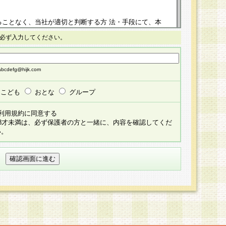
ることなく、当社が適切と判断する方 法・手段にて、本
正することができるものとします。改定後の本規約等
必ず入力してください。
掲示したときに、その 他の諸規定については、会員に対
イトに掲示したときのいずれか早い時期をもってその効
cdefg@hijk.com
よる会員登録手続きが完了し、その後の当社による会員登録
る同意があったものとみなされ、会員に対して適用され
こども
おとな
グループ
すべて会員登録希望者の自由な意思で提 供いただいたも
利用規約に同意する
員登録希望者が自らの個人情報の提供を希望されない場
18才未満は、必ず保護者の方と一緒に、内容を確認してくだ
預かりいたしません が、提供されないことによって、当
い。
用いただけない場合がありますことを予めご了承くださ
している個人情報の開示・訂正・追加・ 利用停止等を求
ることが当社にて確認できた場合に限り、法令に準拠し
だきます。なお、開示 請求等の請求先は個人情報お問合
うえ、当社所定の登録手続きを全て完了し、当社が承認した
員登録希望者が以下に該当する場合は会員登録をするこ