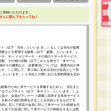
ご登録いただけます。
さんに読んでもらってね！
ンド（以下「当社」といいま す。）もしくは当社が提携
調査などを希望する顧客（以下「顧客」といいます。）
ーチ、モバ イルリサーチ、その他のリサーチサービス、
活動、その他の活動（以下これらを併せて「本サービ
詳細やその種類など、必要事項については、都度当社が本
ます。）に関して、第２条に定める当社が会員として登
員」といいます。）と当社との間における契約関係を定め
は顧客のために本サービスを実施するため に、当社また
するウェブサイト（以下「本サイト」といいます。）上
を設け、会員がアンケー ト調査に回答する等本サービス
・分析その他の利用をすることを目的とするものです。
目的に 応じて特定の会員に対して本サービスの依頼を行
した全ての会員に対して本サービスの依頼をするとは限