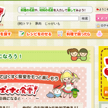
ようこ
(例)トマト 豚肉 じゃがいも