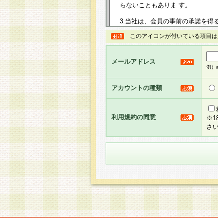
らないこともありま す。
3.当社は、会員の事前の承諾を得
規約を任意に制定、変更または修
このアイコンが付いている項目は
は、本規約においては本サイトに
して告知の案内を配信または本サ
力を生じるものとします。
メールアドレス
例）ab
4.本規約は、会員登録希望者に
の承認が完了した時点で会員によ
アカウントの種類
るものとします。
5.当社がお聞きする個人情報は、
のと考えております。従って、会
利用規約の同意
※
合には、当社はその個人情報をお
さ
社の取扱商品やサービス等をご利
い。
6.当社は、お客様から当社が保有
められた場合には、ご本人様であ
て合理的な範囲で対応させていた
せ先となります。
第2条 会員の資格
1.会員とは、本規約等を承諾の
者、グループとします。なお、会