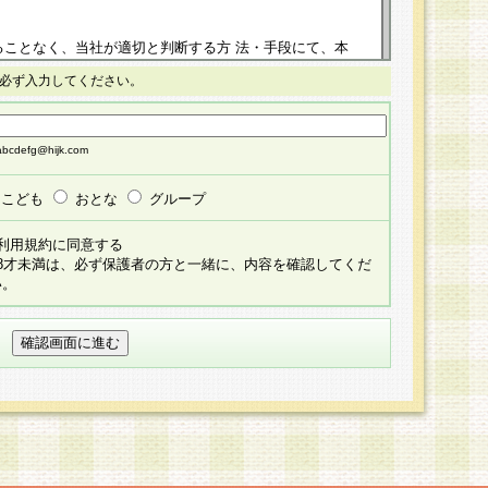
ることなく、当社が適切と判断する方 法・手段にて、本
正することができるものとします。改定後の本規約等
必ず入力してください。
掲示したときに、その 他の諸規定については、会員に対
イトに掲示したときのいずれか早い時期をもってその効
cdefg@hijk.com
よる会員登録手続きが完了し、その後の当社による会員登録
る同意があったものとみなされ、会員に対して適用され
こども
おとな
グループ
すべて会員登録希望者の自由な意思で提 供いただいたも
利用規約に同意する
員登録希望者が自らの個人情報の提供を希望されない場
18才未満は、必ず保護者の方と一緒に、内容を確認してくだ
預かりいたしません が、提供されないことによって、当
い。
用いただけない場合がありますことを予めご了承くださ
している個人情報の開示・訂正・追加・ 利用停止等を求
ることが当社にて確認できた場合に限り、法令に準拠し
だきます。なお、開示 請求等の請求先は個人情報お問合
うえ、当社所定の登録手続きを全て完了し、当社が承認した
員登録希望者が以下に該当する場合は会員登録をするこ