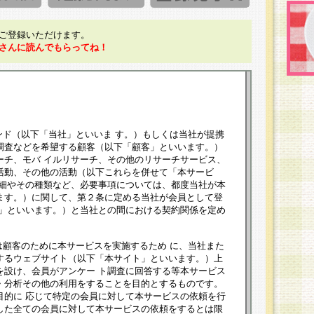
ご登録いただけます。
さんに読んでもらってね！
ンド（以下「当社」といいま す。）もしくは当社が提携
調査などを希望する顧客（以下「顧客」といいます。）
ーチ、モバ イルリサーチ、その他のリサーチサービス、
活動、その他の活動（以下これらを併せて「本サービ
詳細やその種類など、必要事項については、都度当社が本
ます。）に関して、第２条に定める当社が会員として登
員」といいます。）と当社との間における契約関係を定め
は顧客のために本サービスを実施するため に、当社また
するウェブサイト（以下「本サイト」といいます。）上
を設け、会員がアンケー ト調査に回答する等本サービス
・分析その他の利用をすることを目的とするものです。
目的に 応じて特定の会員に対して本サービスの依頼を行
した全ての会員に対して本サービスの依頼をするとは限