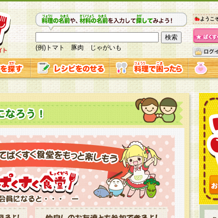
ようこ
(例)トマト 豚肉 じゃがいも