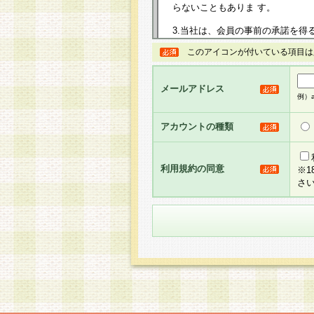
らないこともありま す。
3.当社は、会員の事前の承諾を得
規約を任意に制定、変更または修
このアイコンが付いている項目は
は、本規約においては本サイトに
して告知の案内を配信または本サ
力を生じるものとします。
メールアドレス
例）ab
4.本規約は、会員登録希望者に
の承認が完了した時点で会員によ
アカウントの種類
るものとします。
5.当社がお聞きする個人情報は、
のと考えております。従って、会
利用規約の同意
※
合には、当社はその個人情報をお
さ
社の取扱商品やサービス等をご利
い。
6.当社は、お客様から当社が保有
められた場合には、ご本人様であ
て合理的な範囲で対応させていた
せ先となります。
第2条 会員の資格
1.会員とは、本規約等を承諾の
者、グループとします。なお、会