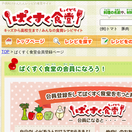
子供向けかんたんレシピの食育サイト
(例)トマト 豚肉
TOP
>
ぱくすく食堂会員登録ページ