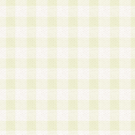
加する際には、前条に基づき当社から付与されたロ
スワードを使用するものとします。
2.登録の際に当社が付与したログインIDおよびパ
の使用に関しては、全て会員本人がその責任を負
3.会員は、当社から付与されたログインIDおよび
貸与、名義変更、売買その他形態を問わず第三者
ならないものとします。
4.当社は、会員によるログインIDおよびパスワー
盗用など第三者の利用に伴う損害の発生について
き事由の有無、その他原因の如何を問わず、一切
のとします。
第5条 会員の登録情報
1.当社は、会員の登録情報に含まれる氏名・住所
アドレス等会員個人を識別できる情報を当社が別
シーポリシー
」に基づき適切に取り扱うものとし