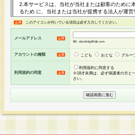
2.本サービスは、当社が当社または顧客のために
るため に、当社または当社が提携する法人が運営
ト（以下「本サイト」といいます。）上に本サー
このアイコンが付いている項目は必ず入力してください。
ージを設け、会員がアンケー ト調査に回答する等
し、その結果を当社が集計・分析その他の利用を
メールアドレス
るものです。なお、本サービスは、それぞれの目的
例）abcdefg@hijk.com
員に対して本サービスの依頼を行うこともあり、
た全ての会員に対して本サービスの依頼をすると
アカウントの種類
こども
おとな
グルー
りま す。
利用規約に同意する
利用規約の同意
※18才未満は、必ず保護者の方と
3.当社は、会員の事前の承諾を得ることなく、当
さい。
方 法・手段にて、本規約を任意に制定、変更また
きるものとします。改定後の本規約等は、本規約
に掲示したときに、その 他の諸規定については、
案内を配信または本サイトに掲示したときのいず
てその効力を生じるものとします。
4.本規約は、会員登録希望者による会員登録手続
の当社による会員登録の承認が完了した時点で会