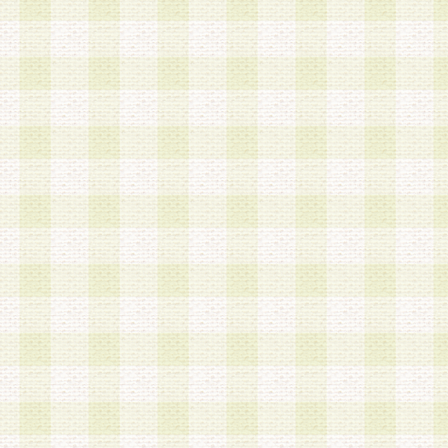
a.本サービスに係る謝礼、景品、調査サンプル品
b.会員からの電話、メール等の問い合わせなどへ
c.モバイルリサーチ、またはグループ形式による
実施もしくは運営
d.その他これらに付随する業務
4.会員は、住所、電話番号その他の登録情報につ
合は、速やかに当社所定の変更手続きを行うもの
5.当社は、必要と認めた場合、会員に対して、電
手段により登録情報の対象者が会員登録者本人で
の内容が正確であること、アンケートの回答内容
うことができるものとます。
6.会員は、会員登録後当社が定期的に行う登録情
して、当社指定の期間内に更新手続きを行うもの
該期間内に更新手続きを行わない場合、その時点
発行したポイントは失効されるものとします。