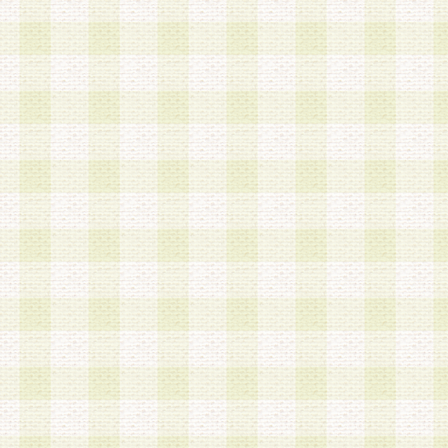
は、当該個人情報を以下の各号に定める目的に利
す。なお、これら事項以外の目的で個人情報を利
かじめ会員の同意を得たうえで利用するものとし
a.本サービスの実施または運営
b.本サービスに係る謝礼、景品、調査サンプル品
c.会員からの電話、メール等の問い合わせなどへ
d.その他これらに付随する業務
2.当社は、会員個人を識別することのできる情報
会員情報を本人の承諾なく第三者に開示すること
人を識別できる情報について第三者に開示または
社は事前に会員本人の同意を得るものとします。
3.前項の定めに拘わらず、当社は、以下の目的に
意を 得ることなく、会員個人を識別できる情報を
づき選定した委託業者に対して当社の責任におい
できるものとします。な お、当社は、当該委託業
契約を締結しこれを遵守させるとともに、本規約
の注意をもって当該情報を使用させるものとし ま