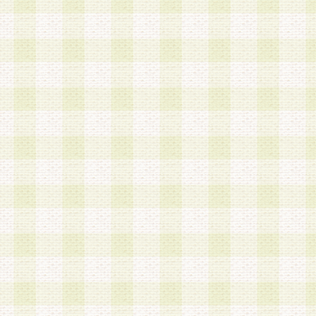
a.既に登録されている会員と同一のメールアドレ
録する場合
b.本サービスと同様のサービスを提供している企
業に従事していると思われる本人またはその家族
場合
c.その他当社が不適切と判断する場合
2.当社は、会員登録希望者を会員として承認する
した 場合、会員登録希望者による会員登録手続き
による承認後の場合であっても、会員登録の取り
の抹消を、当社が適切と判 断する方法・手段によ
とができるものとします。
3.会員登録希望者が18歳未満、成年被後見人、被
人 である場合は、親権者などの法定代理人の同意
録を行うものとします。なお、義務教育学齢に該
者については、登録時に 当社が別途定める方法に
権者による承認手続きを行うものとします。