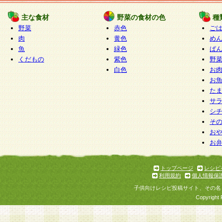
たものとみなされ、会員に対して適用されるもの
主な食材
野菜の食材の色
種
野菜
赤色
ご
5.当社がお聞きする個人情報は、すべて会員登録
肉
黄色
め
で提 供いただいたものと考えております。従って
魚
緑色
ぱ
自らの個人情報の提供を希望されない場合には、
くだもの
紫色
野
をお預かりいたしません が、提供されないことに
白色
お
商品やサービス等をご利用いただけない場合があ
お
了承ください。
た
サ
6.当社は、お客様から当社が保有している個人情
シ
そ
加・ 利用停止等を求められた場合には、ご本人様
お
て確認できた場合に限り、法令に準拠して合理的
お
いただきます。なお、開示 請求等の請求先は個人
ります。
トップページ
レシピ
利用規約
個人情報保
第2条 会員の資格
子供向けレシピ投稿サイト、その名
1.会員とは、本規約等を承諾のうえ、当社所定の
Copyright 
了し、当社が承認した者、グループとします。な
が以下に該当する場合は会員登録をすることがで