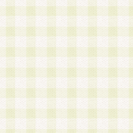
第3条 会員の登録方法
1.会員登録手続きは、会員登録希望者本人が行う
る登録は一切認められないものとします。
2.会員登録希望者は、本規約に同意の後、当社指
画 面」において、当社が指定する必要事項を入力
を行うものとします。当社は、会員登録を承認し
会員として本サービスを 受けるためのログインＩ
を付与します。
3.会員は、会員登録の際に申告する登録情報の全
いかなる虚偽の申告をも行ってはならないものと
4.会員は、複数のログインＩＤおよびパスワード
いものとします。
第4条 ログインIDおよびパスワードの管理
1.会員は、会員登録後、本サイト内にて本サービ