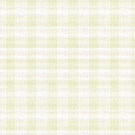
a.本サービスに係る謝礼、景品、調査サンプル品
b.会員からの電話、メール等の問い合わせなどへ
c.モバイルリサーチ、またはグループ形式による
実施もしくは運営
d.その他これらに付随する業務
4.会員は、住所、電話番号その他の登録情報につ
合は、速やかに当社所定の変更手続きを行うもの
5.当社は、必要と認めた場合、会員に対して、電
手段により登録情報の対象者が会員登録者本人で
の内容が正確であること、アンケートの回答内容
うことができるものとます。
6.会員は、会員登録後当社が定期的に行う登録情
して、当社指定の期間内に更新手続きを行うもの
該期間内に更新手続きを行わない場合、その時点
発行したポイントは失効されるものとします。