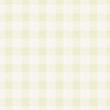
a.既に登録されている会員と同一のメールアドレ
録する場合
b.本サービスと同様のサービスを提供している企
業に従事していると思われる本人またはその家族
場合
c.その他当社が不適切と判断する場合
2.当社は、会員登録希望者を会員として承認する
した 場合、会員登録希望者による会員登録手続き
による承認後の場合であっても、会員登録の取り
の抹消を、当社が適切と判 断する方法・手段によ
とができるものとします。
3.会員登録希望者が18歳未満、成年被後見人、被
人 である場合は、親権者などの法定代理人の同意
録を行うものとします。なお、義務教育学齢に該
者については、登録時に 当社が別途定める方法に
権者による承認手続きを行うものとします。