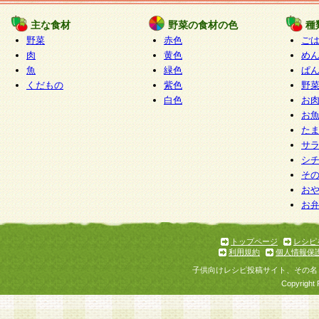
たものとみなされ、会員に対して適用されるもの
主な食材
野菜の食材の色
種
野菜
赤色
ご
5.当社がお聞きする個人情報は、すべて会員登録
肉
黄色
め
で提 供いただいたものと考えております。従って
魚
緑色
ぱ
自らの個人情報の提供を希望されない場合には、
くだもの
紫色
野
をお預かりいたしません が、提供されないことに
白色
お
商品やサービス等をご利用いただけない場合があ
お
了承ください。
た
サ
6.当社は、お客様から当社が保有している個人情
シ
そ
加・ 利用停止等を求められた場合には、ご本人様
お
て確認できた場合に限り、法令に準拠して合理的
お
いただきます。なお、開示 請求等の請求先は個人
ります。
トップページ
レシピ
利用規約
個人情報保
第2条 会員の資格
子供向けレシピ投稿サイト、その名
1.会員とは、本規約等を承諾のうえ、当社所定の
Copyright 
了し、当社が承認した者、グループとします。な
が以下に該当する場合は会員登録をすることがで