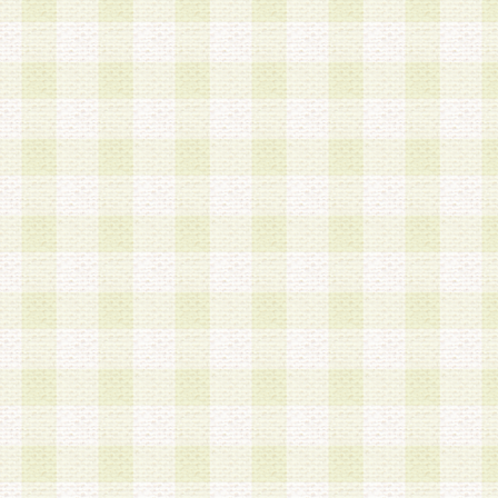
加する際には、前条に基づき当社から付与されたロ
スワードを使用するものとします。
2.登録の際に当社が付与したログインIDおよびパ
の使用に関しては、全て会員本人がその責任を負
3.会員は、当社から付与されたログインIDおよび
貸与、名義変更、売買その他形態を問わず第三者
ならないものとします。
4.当社は、会員によるログインIDおよびパスワー
盗用など第三者の利用に伴う損害の発生について
き事由の有無、その他原因の如何を問わず、一切
のとします。
第5条 会員の登録情報
1.当社は、会員の登録情報に含まれる氏名・住所
アドレス等会員個人を識別できる情報を当社が別
シーポリシー
」に基づき適切に取り扱うものとし