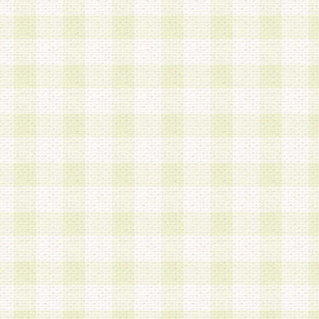
は、当該個人情報を以下の各号に定める目的に利
す。なお、これら事項以外の目的で個人情報を利
かじめ会員の同意を得たうえで利用するものとし
a.本サービスの実施または運営
b.本サービスに係る謝礼、景品、調査サンプル品
c.会員からの電話、メール等の問い合わせなどへ
d.その他これらに付随する業務
2.当社は、会員個人を識別することのできる情報
会員情報を本人の承諾なく第三者に開示すること
人を識別できる情報について第三者に開示または
社は事前に会員本人の同意を得るものとします。
3.前項の定めに拘わらず、当社は、以下の目的に
意を 得ることなく、会員個人を識別できる情報を
づき選定した委託業者に対して当社の責任におい
できるものとします。な お、当社は、当該委託業
契約を締結しこれを遵守させるとともに、本規約
の注意をもって当該情報を使用させるものとし ま