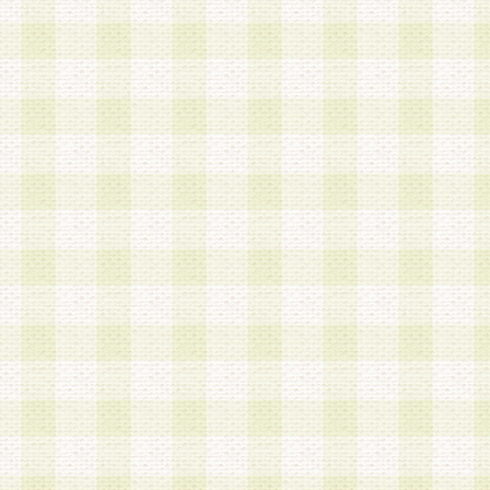
第3条 会員の登録方法
1.会員登録手続きは、会員登録希望者本人が行う
る登録は一切認められないものとします。
2.会員登録希望者は、本規約に同意の後、当社指
画 面」において、当社が指定する必要事項を入力
を行うものとします。当社は、会員登録を承認し
会員として本サービスを 受けるためのログインＩ
を付与します。
3.会員は、会員登録の際に申告する登録情報の全
いかなる虚偽の申告をも行ってはならないものと
4.会員は、複数のログインＩＤおよびパスワード
いものとします。
第4条 ログインIDおよびパスワードの管理
1.会員は、会員登録後、本サイト内にて本サービ