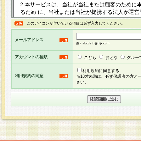
2.本サービスは、当社が当社または顧客のために
るため に、当社または当社が提携する法人が運営
ト（以下「本サイト」といいます。）上に本サー
このアイコンが付いている項目は必ず入力してください。
ージを設け、会員がアンケー ト調査に回答する等
し、その結果を当社が集計・分析その他の利用を
メールアドレス
るものです。なお、本サービスは、それぞれの目的
例）abcdefg@hijk.com
員に対して本サービスの依頼を行うこともあり、
た全ての会員に対して本サービスの依頼をすると
アカウントの種類
こども
おとな
グルー
りま す。
利用規約に同意する
利用規約の同意
※18才未満は、必ず保護者の方と
3.当社は、会員の事前の承諾を得ることなく、当
さい。
方 法・手段にて、本規約を任意に制定、変更また
きるものとします。改定後の本規約等は、本規約
に掲示したときに、その 他の諸規定については、
案内を配信または本サイトに掲示したときのいず
てその効力を生じるものとします。
4.本規約は、会員登録希望者による会員登録手続
の当社による会員登録の承認が完了した時点で会