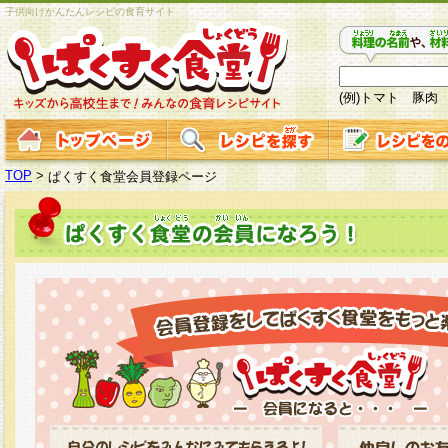
子供向けかんたんレシピの食育サイト
(例)トマト 豚肉
TOP
>
ぱくすく食堂会員登録ページ