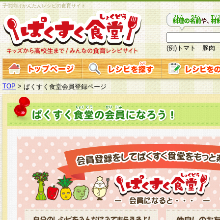
子供向けかんたんレシピの食育サイト
(例)トマト 豚肉
TOP
>
ぱくすく食堂会員登録ページ