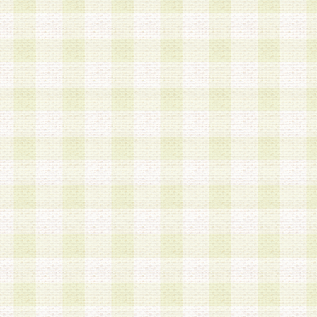
a.既に登録されている会員と同一のメールアドレ
録する場合
b.本サービスと同様のサービスを提供している企
業に従事していると思われる本人またはその家族
場合
c.その他当社が不適切と判断する場合
2.当社は、会員登録希望者を会員として承認する
した 場合、会員登録希望者による会員登録手続き
による承認後の場合であっても、会員登録の取り
の抹消を、当社が適切と判 断する方法・手段によ
とができるものとします。
3.会員登録希望者が18歳未満、成年被後見人、被
人 である場合は、親権者などの法定代理人の同意
録を行うものとします。なお、義務教育学齢に該
者については、登録時に 当社が別途定める方法に
権者による承認手続きを行うものとします。