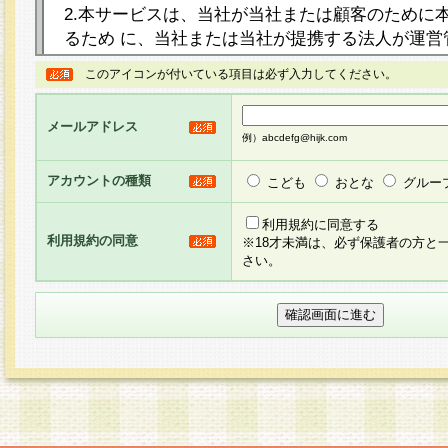
2.本サービスは、当社が当社または顧客のために
るため に、当社または当社が提携する法人が運営
ト（以下「本サイト」といいます。）上に本サー
このアイコンが付いている項目は必ず入力してください。
ージを設け、会員がアンケー ト調査に回答する等
し、その結果を当社が集計・分析その他の利用を
メールアドレス
るものです。なお、本サービスは、それぞれの目的
例）abcdefg@hijk.com
員に対して本サービスの依頼を行うこともあり、
た全ての会員に対して本サービスの依頼をすると
アカウントの種類
こども
おとな
グルー
りま す。
利用規約に同意する
利用規約の同意
※18才未満は、必ず保護者の方と
3.当社は、会員の事前の承諾を得ることなく、当
さい。
方 法・手段にて、本規約を任意に制定、変更また
きるものとします。改定後の本規約等は、本規約
に掲示したときに、その 他の諸規定については、
案内を配信または本サイトに掲示したときのいず
てその効力を生じるものとします。
4.本規約は、会員登録希望者による会員登録手続
の当社による会員登録の承認が完了した時点で会