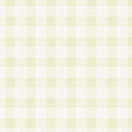
a.本サービスに係る謝礼、景品、調査サンプル品
b.会員からの電話、メール等の問い合わせなどへ
c.モバイルリサーチ、またはグループ形式による
実施もしくは運営
d.その他これらに付随する業務
4.会員は、住所、電話番号その他の登録情報につ
合は、速やかに当社所定の変更手続きを行うもの
5.当社は、必要と認めた場合、会員に対して、電
手段により登録情報の対象者が会員登録者本人で
の内容が正確であること、アンケートの回答内容
うことができるものとます。
6.会員は、会員登録後当社が定期的に行う登録情
して、当社指定の期間内に更新手続きを行うもの
該期間内に更新手続きを行わない場合、その時点
発行したポイントは失効されるものとします。