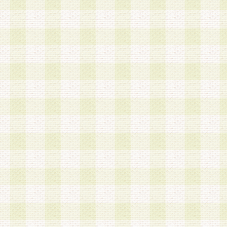
加する際には、前条に基づき当社から付与されたロ
スワードを使用するものとします。
2.登録の際に当社が付与したログインIDおよびパ
の使用に関しては、全て会員本人がその責任を負
3.会員は、当社から付与されたログインIDおよび
貸与、名義変更、売買その他形態を問わず第三者
ならないものとします。
4.当社は、会員によるログインIDおよびパスワー
盗用など第三者の利用に伴う損害の発生について
き事由の有無、その他原因の如何を問わず、一切
のとします。
第5条 会員の登録情報
1.当社は、会員の登録情報に含まれる氏名・住所
アドレス等会員個人を識別できる情報を当社が別
シーポリシー
」に基づき適切に取り扱うものとし