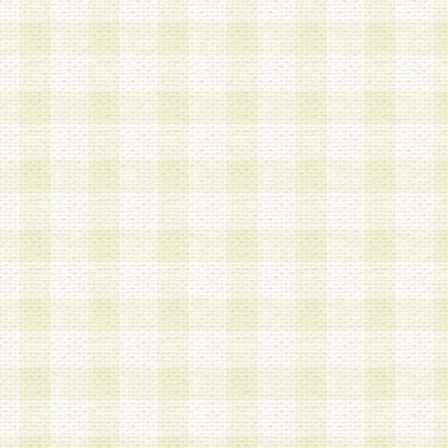
は、当該個人情報を以下の各号に定める目的に利
す。なお、これら事項以外の目的で個人情報を利
かじめ会員の同意を得たうえで利用するものとし
a.本サービスの実施または運営
b.本サービスに係る謝礼、景品、調査サンプル品
c.会員からの電話、メール等の問い合わせなどへ
d.その他これらに付随する業務
2.当社は、会員個人を識別することのできる情報
会員情報を本人の承諾なく第三者に開示すること
人を識別できる情報について第三者に開示または
社は事前に会員本人の同意を得るものとします。
3.前項の定めに拘わらず、当社は、以下の目的に
意を 得ることなく、会員個人を識別できる情報を
づき選定した委託業者に対して当社の責任におい
できるものとします。な お、当社は、当該委託業
契約を締結しこれを遵守させるとともに、本規約
の注意をもって当該情報を使用させるものとし ま