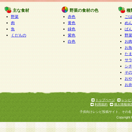
たものとみなされ、会員に対して適用されるもの
主な食材
野菜の食材の色
種
野菜
赤色
ご
5.当社がお聞きする個人情報は、すべて会員登録
肉
黄色
め
で提 供いただいたものと考えております。従って
魚
緑色
ぱ
自らの個人情報の提供を希望されない場合には、
くだもの
紫色
野
をお預かりいたしません が、提供されないことに
白色
お
商品やサービス等をご利用いただけない場合があ
お
了承ください。
た
サ
6.当社は、お客様から当社が保有している個人情
シ
そ
加・ 利用停止等を求められた場合には、ご本人様
お
て確認できた場合に限り、法令に準拠して合理的
お
いただきます。なお、開示 請求等の請求先は個人
ります。
トップページ
レシピ
利用規約
個人情報保
第2条 会員の資格
子供向けレシピ投稿サイト、その名
1.会員とは、本規約等を承諾のうえ、当社所定の
Copyright 
了し、当社が承認した者、グループとします。な
が以下に該当する場合は会員登録をすることがで