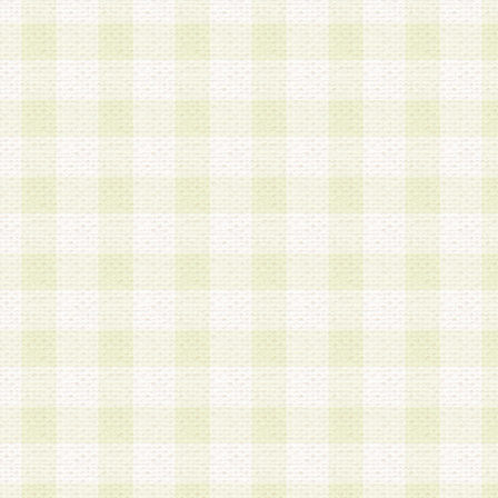
第3条 会員の登録方法
1.会員登録手続きは、会員登録希望者本人が行う
る登録は一切認められないものとします。
2.会員登録希望者は、本規約に同意の後、当社指
画 面」において、当社が指定する必要事項を入力
を行うものとします。当社は、会員登録を承認し
会員として本サービスを 受けるためのログインＩ
を付与します。
3.会員は、会員登録の際に申告する登録情報の全
いかなる虚偽の申告をも行ってはならないものと
4.会員は、複数のログインＩＤおよびパスワード
いものとします。
第4条 ログインIDおよびパスワードの管理
1.会員は、会員登録後、本サイト内にて本サービ