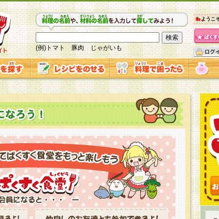
ようこ
(例)トマト 豚肉 じゃがいも