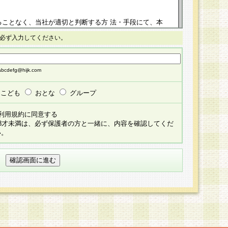
ることなく、当社が適切と判断する方 法・手段にて、本
正することができるものとします。改定後の本規約等
必ず入力してください。
掲示したときに、その 他の諸規定については、会員に対
イトに掲示したときのいずれか早い時期をもってその効
cdefg@hijk.com
よる会員登録手続きが完了し、その後の当社による会員登録
る同意があったものとみなされ、会員に対して適用され
こども
おとな
グループ
すべて会員登録希望者の自由な意思で提 供いただいたも
利用規約に同意する
員登録希望者が自らの個人情報の提供を希望されない場
18才未満は、必ず保護者の方と一緒に、内容を確認してくだ
預かりいたしません が、提供されないことによって、当
い。
用いただけない場合がありますことを予めご了承くださ
している個人情報の開示・訂正・追加・ 利用停止等を求
ることが当社にて確認できた場合に限り、法令に準拠し
だきます。なお、開示 請求等の請求先は個人情報お問合
うえ、当社所定の登録手続きを全て完了し、当社が承認した
員登録希望者が以下に該当する場合は会員登録をするこ