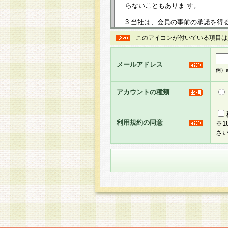
らないこともありま す。
3.当社は、会員の事前の承諾を得
規約を任意に制定、変更または修
このアイコンが付いている項目は
は、本規約においては本サイトに
して告知の案内を配信または本サ
力を生じるものとします。
メールアドレス
例）ab
4.本規約は、会員登録希望者に
の承認が完了した時点で会員によ
アカウントの種類
るものとします。
5.当社がお聞きする個人情報は、
のと考えております。従って、会
利用規約の同意
※
合には、当社はその個人情報をお
さ
社の取扱商品やサービス等をご利
い。
6.当社は、お客様から当社が保有
められた場合には、ご本人様であ
て合理的な範囲で対応させていた
せ先となります。
第2条 会員の資格
1.会員とは、本規約等を承諾の
者、グループとします。なお、会