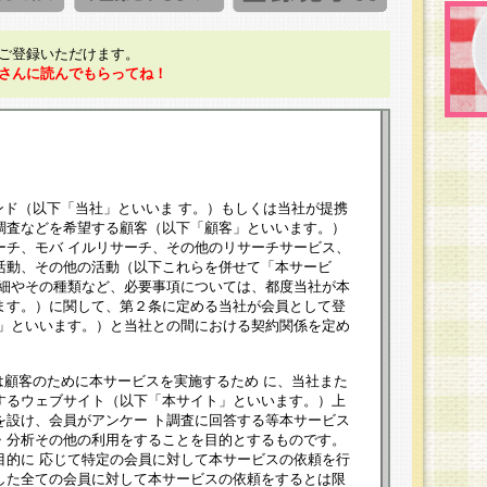
ご登録いただけます。
さんに読んでもらってね！
ンド（以下「当社」といいま す。）もしくは当社が提携
調査などを希望する顧客（以下「顧客」といいます。）
ーチ、モバ イルリサーチ、その他のリサーチサービス、
活動、その他の活動（以下これらを併せて「本サービ
詳細やその種類など、必要事項については、都度当社が本
ます。）に関して、第２条に定める当社が会員として登
員」といいます。）と当社との間における契約関係を定め
は顧客のために本サービスを実施するため に、当社また
するウェブサイト（以下「本サイト」といいます。）上
を設け、会員がアンケー ト調査に回答する等本サービス
・分析その他の利用をすることを目的とするものです。
目的に 応じて特定の会員に対して本サービスの依頼を行
した全ての会員に対して本サービスの依頼をするとは限