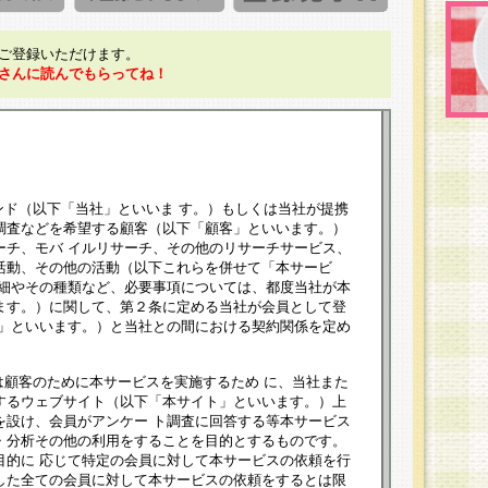
ご登録いただけます。
さんに読んでもらってね！
ンド（以下「当社」といいま す。）もしくは当社が提携
調査などを希望する顧客（以下「顧客」といいます。）
ーチ、モバ イルリサーチ、その他のリサーチサービス、
活動、その他の活動（以下これらを併せて「本サービ
詳細やその種類など、必要事項については、都度当社が本
ます。）に関して、第２条に定める当社が会員として登
員」といいます。）と当社との間における契約関係を定め
は顧客のために本サービスを実施するため に、当社また
するウェブサイト（以下「本サイト」といいます。）上
を設け、会員がアンケー ト調査に回答する等本サービス
・分析その他の利用をすることを目的とするものです。
目的に 応じて特定の会員に対して本サービスの依頼を行
した全ての会員に対して本サービスの依頼をするとは限