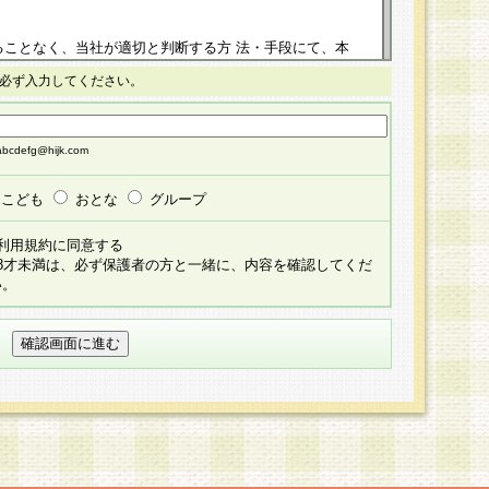
ることなく、当社が適切と判断する方 法・手段にて、本
正することができるものとします。改定後の本規約等
必ず入力してください。
掲示したときに、その 他の諸規定については、会員に対
イトに掲示したときのいずれか早い時期をもってその効
cdefg@hijk.com
よる会員登録手続きが完了し、その後の当社による会員登録
る同意があったものとみなされ、会員に対して適用され
こども
おとな
グループ
すべて会員登録希望者の自由な意思で提 供いただいたも
利用規約に同意する
員登録希望者が自らの個人情報の提供を希望されない場
18才未満は、必ず保護者の方と一緒に、内容を確認してくだ
預かりいたしません が、提供されないことによって、当
い。
用いただけない場合がありますことを予めご了承くださ
している個人情報の開示・訂正・追加・ 利用停止等を求
ることが当社にて確認できた場合に限り、法令に準拠し
だきます。なお、開示 請求等の請求先は個人情報お問合
うえ、当社所定の登録手続きを全て完了し、当社が承認した
員登録希望者が以下に該当する場合は会員登録をするこ