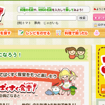
ようこ
(例)トマト 豚肉 じゃがいも