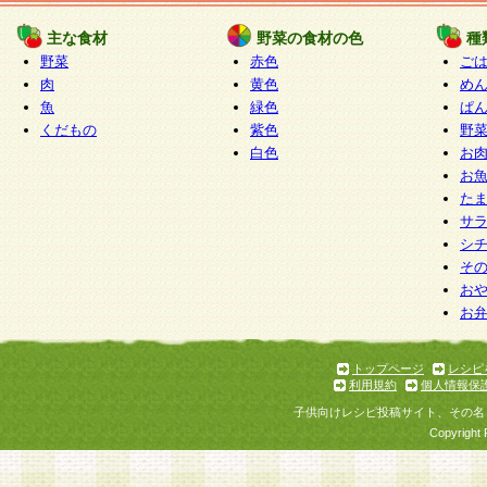
たものとみなされ、会員に対して適用されるもの
主な食材
野菜の食材の色
種
野菜
赤色
ご
5.当社がお聞きする個人情報は、すべて会員登録
肉
黄色
め
で提 供いただいたものと考えております。従って
魚
緑色
ぱ
自らの個人情報の提供を希望されない場合には、
くだもの
紫色
野
をお預かりいたしません が、提供されないことに
白色
お
商品やサービス等をご利用いただけない場合があ
お
了承ください。
た
サ
6.当社は、お客様から当社が保有している個人情
シ
そ
加・ 利用停止等を求められた場合には、ご本人様
お
て確認できた場合に限り、法令に準拠して合理的
お
いただきます。なお、開示 請求等の請求先は個人
ります。
トップページ
レシピ
利用規約
個人情報保
第2条 会員の資格
子供向けレシピ投稿サイト、その名
1.会員とは、本規約等を承諾のうえ、当社所定の
Copyright 
了し、当社が承認した者、グループとします。な
が以下に該当する場合は会員登録をすることがで