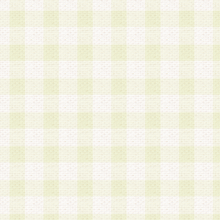
は、当該個人情報を以下の各号に定める目的に利
す。なお、これら事項以外の目的で個人情報を利
かじめ会員の同意を得たうえで利用するものとし
a.本サービスの実施または運営
b.本サービスに係る謝礼、景品、調査サンプル品
c.会員からの電話、メール等の問い合わせなどへ
d.その他これらに付随する業務
2.当社は、会員個人を識別することのできる情報
会員情報を本人の承諾なく第三者に開示すること
人を識別できる情報について第三者に開示または
社は事前に会員本人の同意を得るものとします。
3.前項の定めに拘わらず、当社は、以下の目的に
意を 得ることなく、会員個人を識別できる情報を
づき選定した委託業者に対して当社の責任におい
できるものとします。な お、当社は、当該委託業
契約を締結しこれを遵守させるとともに、本規約
の注意をもって当該情報を使用させるものとし ま