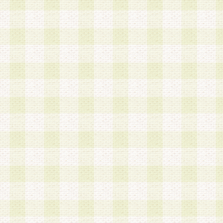
a.本サービスに係る謝礼、景品、調査サンプル品
b.会員からの電話、メール等の問い合わせなどへ
c.モバイルリサーチ、またはグループ形式による
実施もしくは運営
d.その他これらに付随する業務
4.会員は、住所、電話番号その他の登録情報につ
合は、速やかに当社所定の変更手続きを行うもの
5.当社は、必要と認めた場合、会員に対して、電
手段により登録情報の対象者が会員登録者本人で
の内容が正確であること、アンケートの回答内容
うことができるものとます。
6.会員は、会員登録後当社が定期的に行う登録情
して、当社指定の期間内に更新手続きを行うもの
該期間内に更新手続きを行わない場合、その時点
発行したポイントは失効されるものとします。