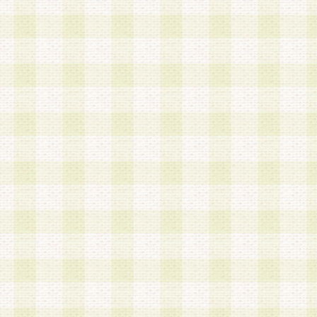
第3条 会員の登録方法
1.会員登録手続きは、会員登録希望者本人が行う
る登録は一切認められないものとします。
2.会員登録希望者は、本規約に同意の後、当社指
画 面」において、当社が指定する必要事項を入力
を行うものとします。当社は、会員登録を承認し
会員として本サービスを 受けるためのログインＩ
を付与します。
3.会員は、会員登録の際に申告する登録情報の全
いかなる虚偽の申告をも行ってはならないものと
4.会員は、複数のログインＩＤおよびパスワード
いものとします。
第4条 ログインIDおよびパスワードの管理
1.会員は、会員登録後、本サイト内にて本サービ