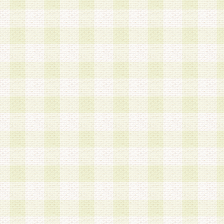
a.既に登録されている会員と同一のメールアドレ
録する場合
b.本サービスと同様のサービスを提供している企
業に従事していると思われる本人またはその家族
場合
c.その他当社が不適切と判断する場合
2.当社は、会員登録希望者を会員として承認する
した 場合、会員登録希望者による会員登録手続き
による承認後の場合であっても、会員登録の取り
の抹消を、当社が適切と判 断する方法・手段によ
とができるものとします。
3.会員登録希望者が18歳未満、成年被後見人、被
人 である場合は、親権者などの法定代理人の同意
録を行うものとします。なお、義務教育学齢に該
者については、登録時に 当社が別途定める方法に
権者による承認手続きを行うものとします。