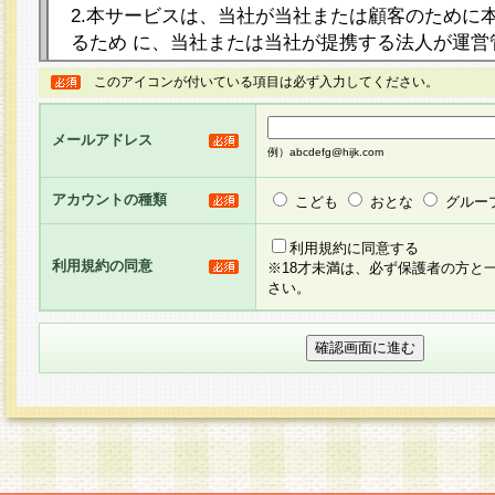
2.本サービスは、当社が当社または顧客のために
るため に、当社または当社が提携する法人が運営
ト（以下「本サイト」といいます。）上に本サー
このアイコンが付いている項目は必ず入力してください。
ージを設け、会員がアンケー ト調査に回答する等
し、その結果を当社が集計・分析その他の利用を
メールアドレス
るものです。なお、本サービスは、それぞれの目的
例）abcdefg@hijk.com
員に対して本サービスの依頼を行うこともあり、
た全ての会員に対して本サービスの依頼をすると
アカウントの種類
こども
おとな
グルー
りま す。
利用規約に同意する
利用規約の同意
※18才未満は、必ず保護者の方と
3.当社は、会員の事前の承諾を得ることなく、当
さい。
方 法・手段にて、本規約を任意に制定、変更また
きるものとします。改定後の本規約等は、本規約
に掲示したときに、その 他の諸規定については、
案内を配信または本サイトに掲示したときのいず
てその効力を生じるものとします。
4.本規約は、会員登録希望者による会員登録手続
の当社による会員登録の承認が完了した時点で会