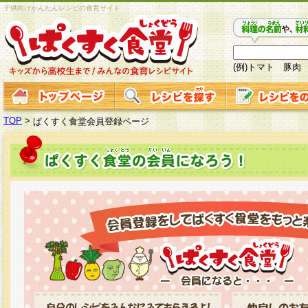
子供向けかんたんレシピの食育サイト
(例)トマト 豚肉
TOP
>
ぱくすく食堂会員登録ページ