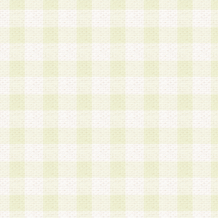
加する際には、前条に基づき当社から付与されたロ
スワードを使用するものとします。
2.登録の際に当社が付与したログインIDおよびパ
の使用に関しては、全て会員本人がその責任を負
3.会員は、当社から付与されたログインIDおよび
貸与、名義変更、売買その他形態を問わず第三者
ならないものとします。
4.当社は、会員によるログインIDおよびパスワー
盗用など第三者の利用に伴う損害の発生について
き事由の有無、その他原因の如何を問わず、一切
のとします。
第5条 会員の登録情報
1.当社は、会員の登録情報に含まれる氏名・住所
アドレス等会員個人を識別できる情報を当社が別
シーポリシー
」に基づき適切に取り扱うものとし