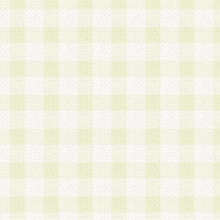
a.既に登録されている会員と同一のメールアドレ
録する場合
b.本サービスと同様のサービスを提供している企
業に従事していると思われる本人またはその家族
場合
c.その他当社が不適切と判断する場合
2.当社は、会員登録希望者を会員として承認する
した 場合、会員登録希望者による会員登録手続き
による承認後の場合であっても、会員登録の取り
の抹消を、当社が適切と判 断する方法・手段によ
とができるものとします。
3.会員登録希望者が18歳未満、成年被後見人、被
人 である場合は、親権者などの法定代理人の同意
録を行うものとします。なお、義務教育学齢に該
者については、登録時に 当社が別途定める方法に
権者による承認手続きを行うものとします。