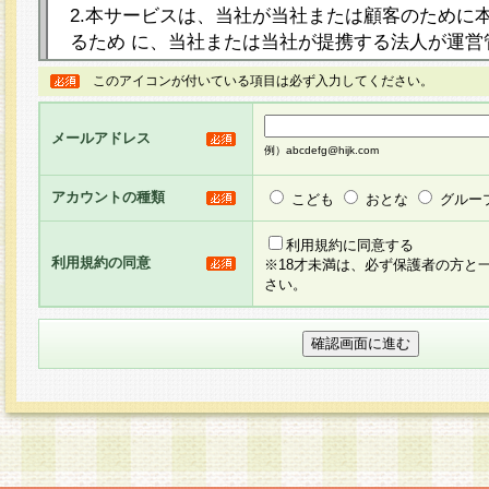
2.本サービスは、当社が当社または顧客のために
るため に、当社または当社が提携する法人が運営
ト（以下「本サイト」といいます。）上に本サー
このアイコンが付いている項目は必ず入力してください。
ージを設け、会員がアンケー ト調査に回答する等
し、その結果を当社が集計・分析その他の利用を
メールアドレス
るものです。なお、本サービスは、それぞれの目的
例）abcdefg@hijk.com
員に対して本サービスの依頼を行うこともあり、
た全ての会員に対して本サービスの依頼をすると
アカウントの種類
こども
おとな
グルー
りま す。
利用規約に同意する
利用規約の同意
※18才未満は、必ず保護者の方と
3.当社は、会員の事前の承諾を得ることなく、当
さい。
方 法・手段にて、本規約を任意に制定、変更また
きるものとします。改定後の本規約等は、本規約
に掲示したときに、その 他の諸規定については、
案内を配信または本サイトに掲示したときのいず
てその効力を生じるものとします。
4.本規約は、会員登録希望者による会員登録手続
の当社による会員登録の承認が完了した時点で会