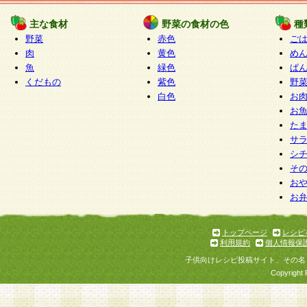
たものとみなされ、会員に対して適用されるもの
主な食材
野菜の食材の色
種
野菜
赤色
ご
5.当社がお聞きする個人情報は、すべて会員登録
肉
黄色
め
で提 供いただいたものと考えております。従って
魚
緑色
ぱ
自らの個人情報の提供を希望されない場合には、
くだもの
紫色
野
をお預かりいたしません が、提供されないことに
白色
お
商品やサービス等をご利用いただけない場合があ
お
了承ください。
た
サ
6.当社は、お客様から当社が保有している個人情
シ
そ
加・ 利用停止等を求められた場合には、ご本人様
お
て確認できた場合に限り、法令に準拠して合理的
お
いただきます。なお、開示 請求等の請求先は個人
ります。
トップページ
レシピ
利用規約
個人情報保
第2条 会員の資格
子供向けレシピ投稿サイト、その名
1.会員とは、本規約等を承諾のうえ、当社所定の
Copyright 
了し、当社が承認した者、グループとします。な
が以下に該当する場合は会員登録をすることがで