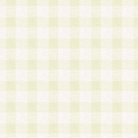
加する際には、前条に基づき当社から付与されたロ
スワードを使用するものとします。
2.登録の際に当社が付与したログインIDおよびパ
の使用に関しては、全て会員本人がその責任を負
3.会員は、当社から付与されたログインIDおよび
貸与、名義変更、売買その他形態を問わず第三者
ならないものとします。
4.当社は、会員によるログインIDおよびパスワー
盗用など第三者の利用に伴う損害の発生について
き事由の有無、その他原因の如何を問わず、一切
のとします。
第5条 会員の登録情報
1.当社は、会員の登録情報に含まれる氏名・住所
アドレス等会員個人を識別できる情報を当社が別
シーポリシー
」に基づき適切に取り扱うものとし