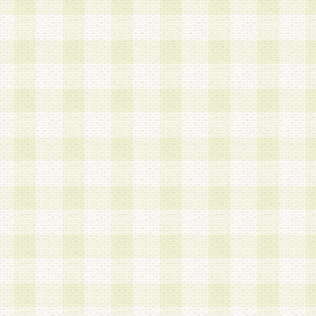
a.本サービスに係る謝礼、景品、調査サンプル品
b.会員からの電話、メール等の問い合わせなどへ
c.モバイルリサーチ、またはグループ形式による
実施もしくは運営
d.その他これらに付随する業務
4.会員は、住所、電話番号その他の登録情報につ
合は、速やかに当社所定の変更手続きを行うもの
5.当社は、必要と認めた場合、会員に対して、電
手段により登録情報の対象者が会員登録者本人で
の内容が正確であること、アンケートの回答内容
うことができるものとます。
6.会員は、会員登録後当社が定期的に行う登録情
して、当社指定の期間内に更新手続きを行うもの
該期間内に更新手続きを行わない場合、その時点
発行したポイントは失効されるものとします。