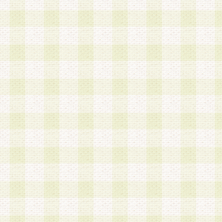
第3条 会員の登録方法
1.会員登録手続きは、会員登録希望者本人が行う
る登録は一切認められないものとします。
2.会員登録希望者は、本規約に同意の後、当社指
画 面」において、当社が指定する必要事項を入力
を行うものとします。当社は、会員登録を承認し
会員として本サービスを 受けるためのログインＩ
を付与します。
3.会員は、会員登録の際に申告する登録情報の全
いかなる虚偽の申告をも行ってはならないものと
4.会員は、複数のログインＩＤおよびパスワード
いものとします。
第4条 ログインIDおよびパスワードの管理
1.会員は、会員登録後、本サイト内にて本サービ