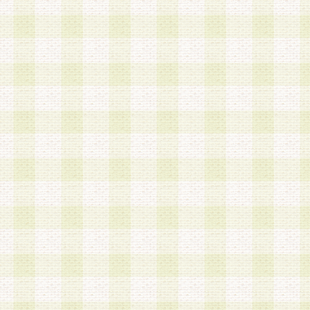
は、当該個人情報を以下の各号に定める目的に利
す。なお、これら事項以外の目的で個人情報を利
かじめ会員の同意を得たうえで利用するものとし
a.本サービスの実施または運営
b.本サービスに係る謝礼、景品、調査サンプル品
c.会員からの電話、メール等の問い合わせなどへ
d.その他これらに付随する業務
2.当社は、会員個人を識別することのできる情報
会員情報を本人の承諾なく第三者に開示すること
人を識別できる情報について第三者に開示または
社は事前に会員本人の同意を得るものとします。
3.前項の定めに拘わらず、当社は、以下の目的に
意を 得ることなく、会員個人を識別できる情報を
づき選定した委託業者に対して当社の責任におい
できるものとします。な お、当社は、当該委託業
契約を締結しこれを遵守させるとともに、本規約
の注意をもって当該情報を使用させるものとし ま