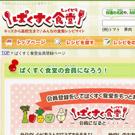
子供向けかんたんレシピの食育サイト
(例)トマト 豚肉
TOP
>
ぱくすく食堂会員登録ページ