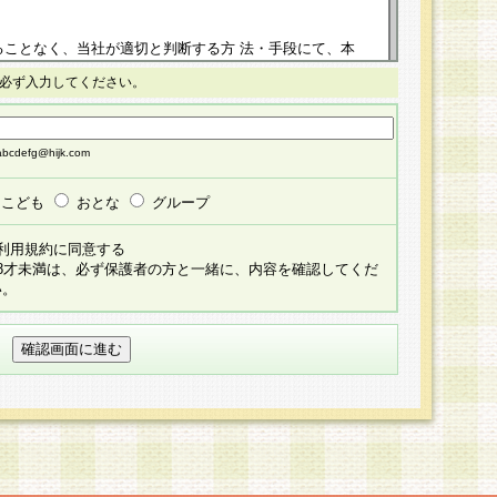
ることなく、当社が適切と判断する方 法・手段にて、本
正することができるものとします。改定後の本規約等
必ず入力してください。
掲示したときに、その 他の諸規定については、会員に対
イトに掲示したときのいずれか早い時期をもってその効
cdefg@hijk.com
よる会員登録手続きが完了し、その後の当社による会員登録
る同意があったものとみなされ、会員に対して適用され
こども
おとな
グループ
すべて会員登録希望者の自由な意思で提 供いただいたも
利用規約に同意する
員登録希望者が自らの個人情報の提供を希望されない場
18才未満は、必ず保護者の方と一緒に、内容を確認してくだ
預かりいたしません が、提供されないことによって、当
い。
用いただけない場合がありますことを予めご了承くださ
している個人情報の開示・訂正・追加・ 利用停止等を求
ることが当社にて確認できた場合に限り、法令に準拠し
だきます。なお、開示 請求等の請求先は個人情報お問合
うえ、当社所定の登録手続きを全て完了し、当社が承認した
員登録希望者が以下に該当する場合は会員登録をするこ