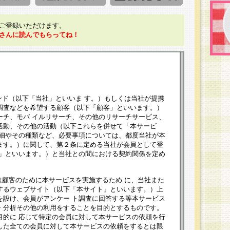
ご登録いただけます。
さんに読んでもらってね！
ンド（以下「当社」といいま す。）もしくは当社が提携
調査などを希望する顧客（以下「顧客」といいます。）
ーチ、モバ イルリサーチ、その他のリサーチサービス、
活動、その他の活動（以下これらを併せて「本サービ
詳細やその種類など、必要事項については、都度当社が本
ます。）に関して、第２条に定める当社が会員として登
員」といいます。）と当社との間における契約関係を定め
は顧客のために本サービスを実施するため に、当社また
するウェブサイト（以下「本サイト」といいます。）上
を設け、会員がアンケー ト調査に回答する等本サービス
・分析その他の利用をすることを目的とするものです。
目的に 応じて特定の会員に対して本サービスの依頼を行
した全ての会員に対して本サービスの依頼をするとは限