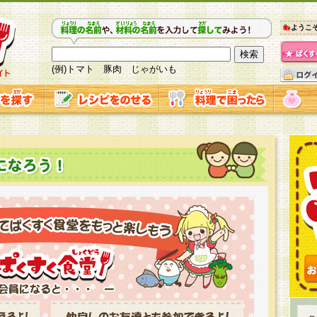
ようこ
(例)トマト 豚肉 じゃがいも