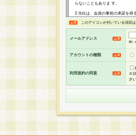
らないこともありま す。
3.当社は、会員の事前の承諾を得
規約を任意に制定、変更または修
このアイコンが付いている項目は
は、本規約においては本サイトに
して告知の案内を配信または本サ
力を生じるものとします。
メールアドレス
例）ab
4.本規約は、会員登録希望者に
の承認が完了した時点で会員によ
アカウントの種類
るものとします。
5.当社がお聞きする個人情報は、
のと考えております。従って、会
利用規約の同意
※
合には、当社はその個人情報をお
さ
社の取扱商品やサービス等をご利
い。
6.当社は、お客様から当社が保有
められた場合には、ご本人様であ
て合理的な範囲で対応させていた
せ先となります。
第2条 会員の資格
1.会員とは、本規約等を承諾の
者、グループとします。なお、会