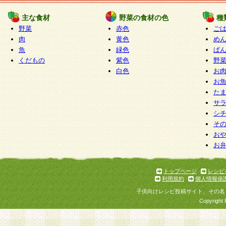
たものとみなされ、会員に対して適用されるもの
主な食材
野菜の食材の色
種
野菜
赤色
ご
5.当社がお聞きする個人情報は、すべて会員登録
肉
黄色
め
で提 供いただいたものと考えております。従って
魚
緑色
ぱ
自らの個人情報の提供を希望されない場合には、
くだもの
紫色
野
をお預かりいたしません が、提供されないことに
白色
お
商品やサービス等をご利用いただけない場合があ
お
了承ください。
た
サ
6.当社は、お客様から当社が保有している個人情
シ
そ
加・ 利用停止等を求められた場合には、ご本人様
お
て確認できた場合に限り、法令に準拠して合理的
お
いただきます。なお、開示 請求等の請求先は個人
ります。
トップページ
レシピ
利用規約
個人情報保
第2条 会員の資格
子供向けレシピ投稿サイト、その名
1.会員とは、本規約等を承諾のうえ、当社所定の
Copyright 
了し、当社が承認した者、グループとします。な
が以下に該当する場合は会員登録をすることがで