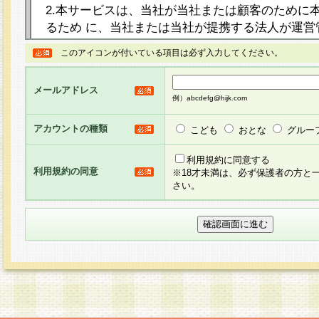
2.本サービスは、当社が当社または顧客のために
るため に、当社または当社が提携する法人が運営
ト（以下「本サイト」といいます。）上に本サー
このアイコンが付いている項目は必ず入力してください。
ージを設け、会員がアンケー ト調査に回答する等
し、その結果を当社が集計・分析その他の利用を
メールアドレス
るものです。なお、本サービスは、それぞれの目的
例）abcdefg@hijk.com
員に対して本サービスの依頼を行うこともあり、
た全ての会員に対して本サービスの依頼をすると
アカウントの種類
こども
おとな
グルー
りま す。
利用規約に同意する
利用規約の同意
※18才未満は、必ず保護者の方と
3.当社は、会員の事前の承諾を得ることなく、当
さい。
方 法・手段にて、本規約を任意に制定、変更また
きるものとします。改定後の本規約等は、本規約
に掲示したときに、その 他の諸規定については、
案内を配信または本サイトに掲示したときのいず
てその効力を生じるものとします。
4.本規約は、会員登録希望者による会員登録手続
の当社による会員登録の承認が完了した時点で会