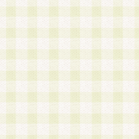
第3条 会員の登録方法
1.会員登録手続きは、会員登録希望者本人が行う
る登録は一切認められないものとします。
2.会員登録希望者は、本規約に同意の後、当社指
画 面」において、当社が指定する必要事項を入力
を行うものとします。当社は、会員登録を承認し
会員として本サービスを 受けるためのログインＩ
を付与します。
3.会員は、会員登録の際に申告する登録情報の全
いかなる虚偽の申告をも行ってはならないものと
4.会員は、複数のログインＩＤおよびパスワード
いものとします。
第4条 ログインIDおよびパスワードの管理
1.会員は、会員登録後、本サイト内にて本サービ