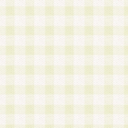
は、当該個人情報を以下の各号に定める目的に利
す。なお、これら事項以外の目的で個人情報を利
かじめ会員の同意を得たうえで利用するものとし
a.本サービスの実施または運営
b.本サービスに係る謝礼、景品、調査サンプル品
c.会員からの電話、メール等の問い合わせなどへ
d.その他これらに付随する業務
2.当社は、会員個人を識別することのできる情報
会員情報を本人の承諾なく第三者に開示すること
人を識別できる情報について第三者に開示または
社は事前に会員本人の同意を得るものとします。
3.前項の定めに拘わらず、当社は、以下の目的に
意を 得ることなく、会員個人を識別できる情報を
づき選定した委託業者に対して当社の責任におい
できるものとします。な お、当社は、当該委託業
契約を締結しこれを遵守させるとともに、本規約
の注意をもって当該情報を使用させるものとし ま