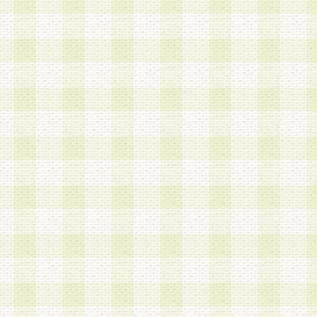
a.既に登録されている会員と同一のメールアドレ
録する場合
b.本サービスと同様のサービスを提供している企
業に従事していると思われる本人またはその家族
場合
c.その他当社が不適切と判断する場合
2.当社は、会員登録希望者を会員として承認する
した 場合、会員登録希望者による会員登録手続き
による承認後の場合であっても、会員登録の取り
の抹消を、当社が適切と判 断する方法・手段によ
とができるものとします。
3.会員登録希望者が18歳未満、成年被後見人、被
人 である場合は、親権者などの法定代理人の同意
録を行うものとします。なお、義務教育学齢に該
者については、登録時に 当社が別途定める方法に
権者による承認手続きを行うものとします。