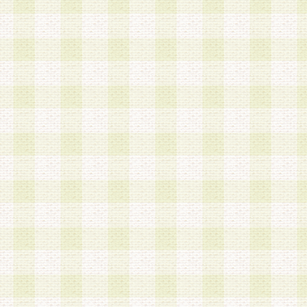
加する際には、前条に基づき当社から付与されたロ
スワードを使用するものとします。
2.登録の際に当社が付与したログインIDおよびパ
の使用に関しては、全て会員本人がその責任を負
3.会員は、当社から付与されたログインIDおよび
貸与、名義変更、売買その他形態を問わず第三者
ならないものとします。
4.当社は、会員によるログインIDおよびパスワー
盗用など第三者の利用に伴う損害の発生について
き事由の有無、その他原因の如何を問わず、一切
のとします。
第5条 会員の登録情報
1.当社は、会員の登録情報に含まれる氏名・住所
アドレス等会員個人を識別できる情報を当社が別
シーポリシー
」に基づき適切に取り扱うものとし