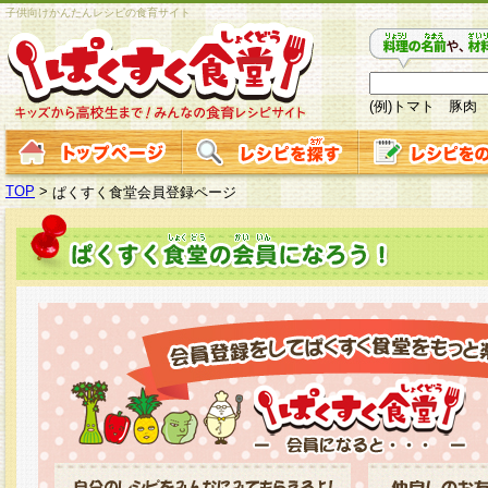
子供向けかんたんレシピの食育サイト
(例)トマト 豚肉
TOP
>
ぱくすく食堂会員登録ページ