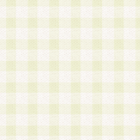
a.本サービスに係る謝礼、景品、調査サンプル品
b.会員からの電話、メール等の問い合わせなどへ
c.モバイルリサーチ、またはグループ形式による
実施もしくは運営
d.その他これらに付随する業務
4.会員は、住所、電話番号その他の登録情報につ
合は、速やかに当社所定の変更手続きを行うもの
5.当社は、必要と認めた場合、会員に対して、電
手段により登録情報の対象者が会員登録者本人で
の内容が正確であること、アンケートの回答内容
うことができるものとます。
6.会員は、会員登録後当社が定期的に行う登録情
して、当社指定の期間内に更新手続きを行うもの
該期間内に更新手続きを行わない場合、その時点
発行したポイントは失効されるものとします。