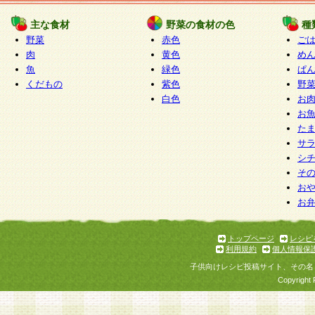
たものとみなされ、会員に対して適用されるもの
主な食材
野菜の食材の色
種
野菜
赤色
ご
5.当社がお聞きする個人情報は、すべて会員登録
肉
黄色
め
で提 供いただいたものと考えております。従って
魚
緑色
ぱ
自らの個人情報の提供を希望されない場合には、
くだもの
紫色
野
をお預かりいたしません が、提供されないことに
白色
お
商品やサービス等をご利用いただけない場合があ
お
了承ください。
た
サ
6.当社は、お客様から当社が保有している個人情
シ
そ
加・ 利用停止等を求められた場合には、ご本人様
お
て確認できた場合に限り、法令に準拠して合理的
お
いただきます。なお、開示 請求等の請求先は個人
ります。
トップページ
レシピ
利用規約
個人情報保
第2条 会員の資格
子供向けレシピ投稿サイト、その名
1.会員とは、本規約等を承諾のうえ、当社所定の
Copyright 
了し、当社が承認した者、グループとします。な
が以下に該当する場合は会員登録をすることがで