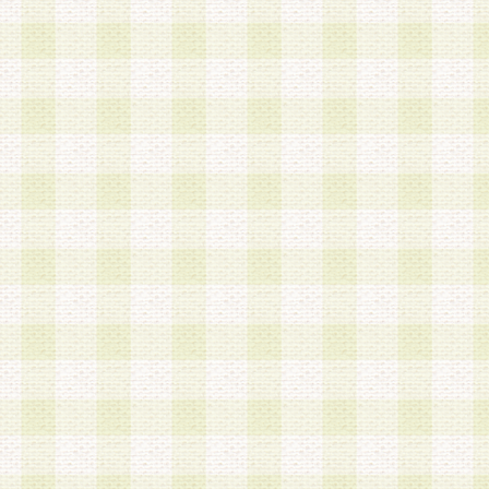
第3条 会員の登録方法
1.会員登録手続きは、会員登録希望者本人が行う
る登録は一切認められないものとします。
2.会員登録希望者は、本規約に同意の後、当社指
画 面」において、当社が指定する必要事項を入力
を行うものとします。当社は、会員登録を承認し
会員として本サービスを 受けるためのログインＩ
を付与します。
3.会員は、会員登録の際に申告する登録情報の全
いかなる虚偽の申告をも行ってはならないものと
4.会員は、複数のログインＩＤおよびパスワード
いものとします。
第4条 ログインIDおよびパスワードの管理
1.会員は、会員登録後、本サイト内にて本サービ