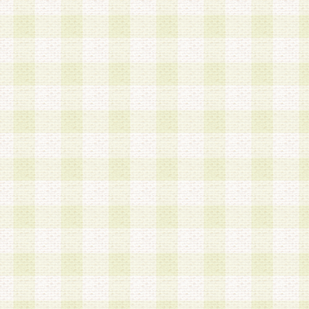
は、当該個人情報を以下の各号に定める目的に利
す。なお、これら事項以外の目的で個人情報を利
かじめ会員の同意を得たうえで利用するものとし
a.本サービスの実施または運営
b.本サービスに係る謝礼、景品、調査サンプル品
c.会員からの電話、メール等の問い合わせなどへ
d.その他これらに付随する業務
2.当社は、会員個人を識別することのできる情報
会員情報を本人の承諾なく第三者に開示すること
人を識別できる情報について第三者に開示または
社は事前に会員本人の同意を得るものとします。
3.前項の定めに拘わらず、当社は、以下の目的に
意を 得ることなく、会員個人を識別できる情報を
づき選定した委託業者に対して当社の責任におい
できるものとします。な お、当社は、当該委託業
契約を締結しこれを遵守させるとともに、本規約
の注意をもって当該情報を使用させるものとし ま