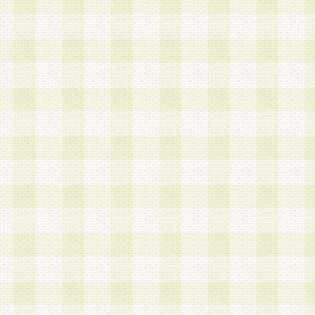
加する際には、前条に基づき当社から付与されたロ
スワードを使用するものとします。
2.登録の際に当社が付与したログインIDおよびパ
の使用に関しては、全て会員本人がその責任を負
3.会員は、当社から付与されたログインIDおよび
貸与、名義変更、売買その他形態を問わず第三者
ならないものとします。
4.当社は、会員によるログインIDおよびパスワー
盗用など第三者の利用に伴う損害の発生について
き事由の有無、その他原因の如何を問わず、一切
のとします。
第5条 会員の登録情報
1.当社は、会員の登録情報に含まれる氏名・住所
アドレス等会員個人を識別できる情報を当社が別
シーポリシー
」に基づき適切に取り扱うものとし