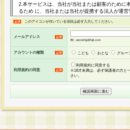
2.本サービスは、当社が当社または顧客のために
るため に、当社または当社が提携する法人が運営
ト（以下「本サイト」といいます。）上に本サー
このアイコンが付いている項目は必ず入力してください。
ージを設け、会員がアンケー ト調査に回答する等
し、その結果を当社が集計・分析その他の利用を
メールアドレス
るものです。なお、本サービスは、それぞれの目的
例）abcdefg@hijk.com
員に対して本サービスの依頼を行うこともあり、
た全ての会員に対して本サービスの依頼をすると
アカウントの種類
こども
おとな
グルー
りま す。
利用規約に同意する
利用規約の同意
※18才未満は、必ず保護者の方と
3.当社は、会員の事前の承諾を得ることなく、当
さい。
方 法・手段にて、本規約を任意に制定、変更また
きるものとします。改定後の本規約等は、本規約
に掲示したときに、その 他の諸規定については、
案内を配信または本サイトに掲示したときのいず
てその効力を生じるものとします。
4.本規約は、会員登録希望者による会員登録手続
の当社による会員登録の承認が完了した時点で会