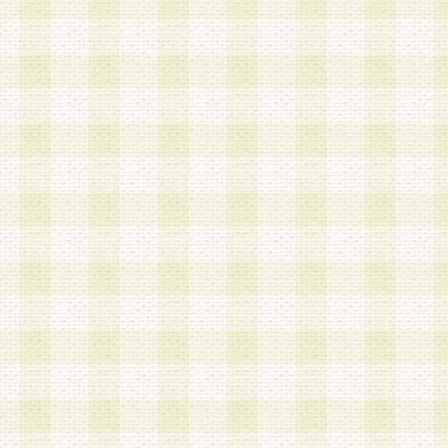
a.既に登録されている会員と同一のメールアドレ
録する場合
b.本サービスと同様のサービスを提供している企
業に従事していると思われる本人またはその家族
場合
c.その他当社が不適切と判断する場合
2.当社は、会員登録希望者を会員として承認する
した 場合、会員登録希望者による会員登録手続き
による承認後の場合であっても、会員登録の取り
の抹消を、当社が適切と判 断する方法・手段によ
とができるものとします。
3.会員登録希望者が18歳未満、成年被後見人、被
人 である場合は、親権者などの法定代理人の同意
録を行うものとします。なお、義務教育学齢に該
者については、登録時に 当社が別途定める方法に
権者による承認手続きを行うものとします。