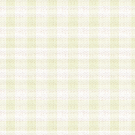
a.本サービスに係る謝礼、景品、調査サンプル品
b.会員からの電話、メール等の問い合わせなどへ
c.モバイルリサーチ、またはグループ形式による
実施もしくは運営
d.その他これらに付随する業務
4.会員は、住所、電話番号その他の登録情報につ
合は、速やかに当社所定の変更手続きを行うもの
5.当社は、必要と認めた場合、会員に対して、電
手段により登録情報の対象者が会員登録者本人で
の内容が正確であること、アンケートの回答内容
うことができるものとます。
6.会員は、会員登録後当社が定期的に行う登録情
して、当社指定の期間内に更新手続きを行うもの
該期間内に更新手続きを行わない場合、その時点
発行したポイントは失効されるものとします。