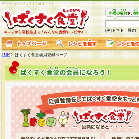
子供向けかんたんレシピの食育サイト
(例)トマト 豚肉
TOP
>
ぱくすく食堂会員登録ページ