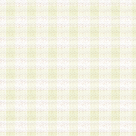
第3条 会員の登録方法
1.会員登録手続きは、会員登録希望者本人が行う
る登録は一切認められないものとします。
2.会員登録希望者は、本規約に同意の後、当社指
画 面」において、当社が指定する必要事項を入力
を行うものとします。当社は、会員登録を承認し
会員として本サービスを 受けるためのログインＩ
を付与します。
3.会員は、会員登録の際に申告する登録情報の全
いかなる虚偽の申告をも行ってはならないものと
4.会員は、複数のログインＩＤおよびパスワード
いものとします。
第4条 ログインIDおよびパスワードの管理
1.会員は、会員登録後、本サイト内にて本サービ