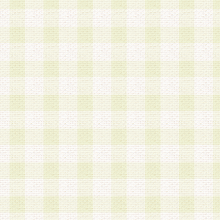
a.既に登録されている会員と同一のメールアドレ
録する場合
b.本サービスと同様のサービスを提供している企
業に従事していると思われる本人またはその家族
場合
c.その他当社が不適切と判断する場合
2.当社は、会員登録希望者を会員として承認する
した 場合、会員登録希望者による会員登録手続き
による承認後の場合であっても、会員登録の取り
の抹消を、当社が適切と判 断する方法・手段によ
とができるものとします。
3.会員登録希望者が18歳未満、成年被後見人、被
人 である場合は、親権者などの法定代理人の同意
録を行うものとします。なお、義務教育学齢に該
者については、登録時に 当社が別途定める方法に
権者による承認手続きを行うものとします。