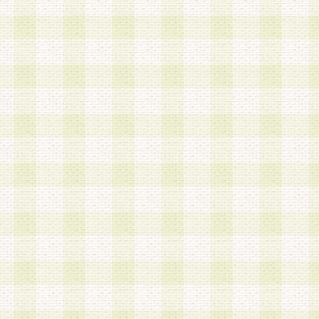
は、当該個人情報を以下の各号に定める目的に利
す。なお、これら事項以外の目的で個人情報を利
かじめ会員の同意を得たうえで利用するものとし
a.本サービスの実施または運営
b.本サービスに係る謝礼、景品、調査サンプル品
c.会員からの電話、メール等の問い合わせなどへ
d.その他これらに付随する業務
2.当社は、会員個人を識別することのできる情報
会員情報を本人の承諾なく第三者に開示すること
人を識別できる情報について第三者に開示または
社は事前に会員本人の同意を得るものとします。
3.前項の定めに拘わらず、当社は、以下の目的に
意を 得ることなく、会員個人を識別できる情報を
づき選定した委託業者に対して当社の責任におい
できるものとします。な お、当社は、当該委託業
契約を締結しこれを遵守させるとともに、本規約
の注意をもって当該情報を使用させるものとし ま