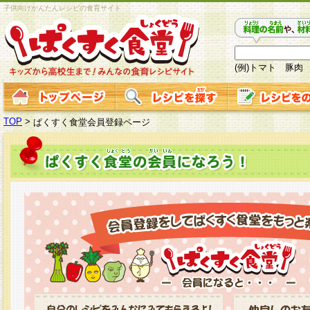
子供向けかんたんレシピの食育サイト
(例)トマト 豚肉
TOP
>
ぱくすく食堂会員登録ページ