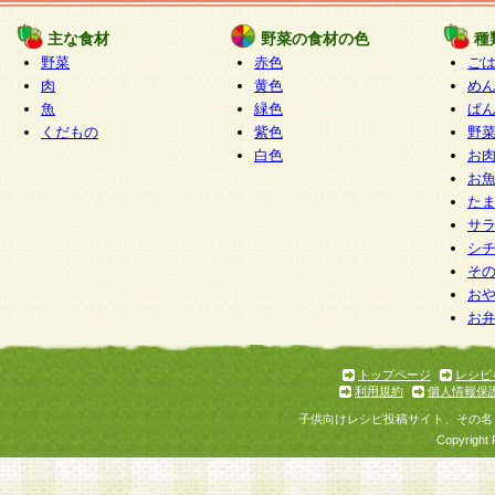
たものとみなされ、会員に対して適用されるもの
主な食材
野菜の食材の色
種
野菜
赤色
ご
5.当社がお聞きする個人情報は、すべて会員登録
肉
黄色
め
で提 供いただいたものと考えております。従って
魚
緑色
ぱ
自らの個人情報の提供を希望されない場合には、
くだもの
紫色
野
をお預かりいたしません が、提供されないことに
白色
お
商品やサービス等をご利用いただけない場合があ
お
了承ください。
た
サ
6.当社は、お客様から当社が保有している個人情
シ
そ
加・ 利用停止等を求められた場合には、ご本人様
お
て確認できた場合に限り、法令に準拠して合理的
お
いただきます。なお、開示 請求等の請求先は個人
ります。
トップページ
レシピ
利用規約
個人情報保
第2条 会員の資格
子供向けレシピ投稿サイト、その名
1.会員とは、本規約等を承諾のうえ、当社所定の
Copyright 
了し、当社が承認した者、グループとします。な
が以下に該当する場合は会員登録をすることがで