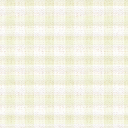
a.本サービスに係る謝礼、景品、調査サンプル品
b.会員からの電話、メール等の問い合わせなどへ
c.モバイルリサーチ、またはグループ形式による
実施もしくは運営
d.その他これらに付随する業務
4.会員は、住所、電話番号その他の登録情報につ
合は、速やかに当社所定の変更手続きを行うもの
5.当社は、必要と認めた場合、会員に対して、電
手段により登録情報の対象者が会員登録者本人で
の内容が正確であること、アンケートの回答内容
うことができるものとます。
6.会員は、会員登録後当社が定期的に行う登録情
して、当社指定の期間内に更新手続きを行うもの
該期間内に更新手続きを行わない場合、その時点
発行したポイントは失効されるものとします。