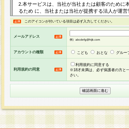
2.本サービスは、当社が当社または顧客のために
るため に、当社または当社が提携する法人が運営
ト（以下「本サイト」といいます。）上に本サー
このアイコンが付いている項目は必ず入力してください。
ージを設け、会員がアンケー ト調査に回答する等
し、その結果を当社が集計・分析その他の利用を
メールアドレス
るものです。なお、本サービスは、それぞれの目的
例）abcdefg@hijk.com
員に対して本サービスの依頼を行うこともあり、
た全ての会員に対して本サービスの依頼をすると
アカウントの種類
こども
おとな
グルー
りま す。
利用規約に同意する
利用規約の同意
※18才未満は、必ず保護者の方と
3.当社は、会員の事前の承諾を得ることなく、当
さい。
方 法・手段にて、本規約を任意に制定、変更また
きるものとします。改定後の本規約等は、本規約
に掲示したときに、その 他の諸規定については、
案内を配信または本サイトに掲示したときのいず
てその効力を生じるものとします。
4.本規約は、会員登録希望者による会員登録手続
の当社による会員登録の承認が完了した時点で会