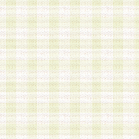
加する際には、前条に基づき当社から付与されたロ
スワードを使用するものとします。
2.登録の際に当社が付与したログインIDおよびパ
の使用に関しては、全て会員本人がその責任を負
3.会員は、当社から付与されたログインIDおよび
貸与、名義変更、売買その他形態を問わず第三者
ならないものとします。
4.当社は、会員によるログインIDおよびパスワー
盗用など第三者の利用に伴う損害の発生について
き事由の有無、その他原因の如何を問わず、一切
のとします。
第5条 会員の登録情報
1.当社は、会員の登録情報に含まれる氏名・住所
アドレス等会員個人を識別できる情報を当社が別
シーポリシー
」に基づき適切に取り扱うものとし