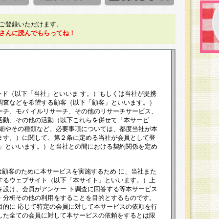
ご登録いただけます。
さんに読んでもらってね！
ンド（以下「当社」といいま す。）もしくは当社が提携
調査などを希望する顧客（以下「顧客」といいます。）
ーチ、モバ イルリサーチ、その他のリサーチサービス、
活動、その他の活動（以下これらを併せて「本サービ
詳細やその種類など、必要事項については、都度当社が本
ます。）に関して、第２条に定める当社が会員として登
員」といいます。）と当社との間における契約関係を定め
は顧客のために本サービスを実施するため に、当社また
するウェブサイト（以下「本サイト」といいます。）上
を設け、会員がアンケー ト調査に回答する等本サービス
・分析その他の利用をすることを目的とするものです。
目的に 応じて特定の会員に対して本サービスの依頼を行
した全ての会員に対して本サービスの依頼をするとは限