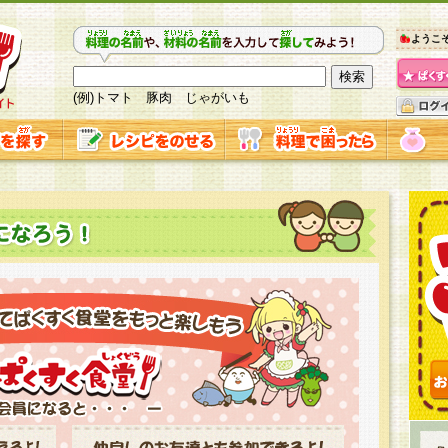
ようこ
(例)トマト 豚肉 じゃがいも