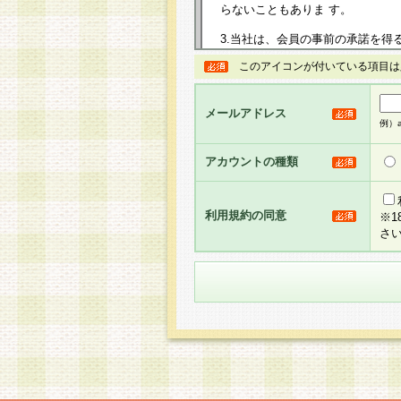
らないこともありま す。
3.当社は、会員の事前の承諾を得
規約を任意に制定、変更または修
このアイコンが付いている項目は
は、本規約においては本サイトに
して告知の案内を配信または本サ
力を生じるものとします。
メールアドレス
例）ab
4.本規約は、会員登録希望者に
の承認が完了した時点で会員によ
アカウントの種類
るものとします。
5.当社がお聞きする個人情報は、
のと考えております。従って、会
利用規約の同意
※
合には、当社はその個人情報をお
さ
社の取扱商品やサービス等をご利
い。
6.当社は、お客様から当社が保有
められた場合には、ご本人様であ
て合理的な範囲で対応させていた
せ先となります。
第2条 会員の資格
1.会員とは、本規約等を承諾の
者、グループとします。なお、会