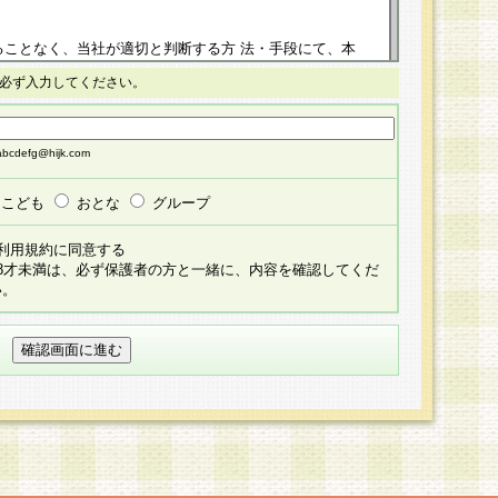
ることなく、当社が適切と判断する方 法・手段にて、本
正することができるものとします。改定後の本規約等
必ず入力してください。
掲示したときに、その 他の諸規定については、会員に対
イトに掲示したときのいずれか早い時期をもってその効
cdefg@hijk.com
よる会員登録手続きが完了し、その後の当社による会員登録
る同意があったものとみなされ、会員に対して適用され
こども
おとな
グループ
すべて会員登録希望者の自由な意思で提 供いただいたも
利用規約に同意する
員登録希望者が自らの個人情報の提供を希望されない場
18才未満は、必ず保護者の方と一緒に、内容を確認してくだ
預かりいたしません が、提供されないことによって、当
い。
用いただけない場合がありますことを予めご了承くださ
している個人情報の開示・訂正・追加・ 利用停止等を求
ることが当社にて確認できた場合に限り、法令に準拠し
だきます。なお、開示 請求等の請求先は個人情報お問合
うえ、当社所定の登録手続きを全て完了し、当社が承認した
員登録希望者が以下に該当する場合は会員登録をするこ