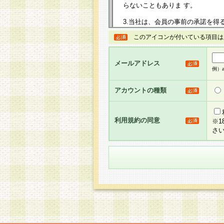
らないこともありま す。
3.当社は、会員の事前の承諾を得
規約を任意に制定、変更または修
このアイコンが付いている項目は
は、本規約においては本サイトに
して告知の案内を配信または本サ
力を生じるものとします。
メールアドレス
例）ab
4.本規約は、会員登録希望者に
の承認が完了した時点で会員によ
アカウントの種類
るものとします。
5.当社がお聞きする個人情報は、
のと考えております。従って、会
利用規約の同意
※
合には、当社はその個人情報をお
さ
社の取扱商品やサービス等をご利
い。
6.当社は、お客様から当社が保有
められた場合には、ご本人様であ
て合理的な範囲で対応させていた
せ先となります。
第2条 会員の資格
1.会員とは、本規約等を承諾の
者、グループとします。なお、会