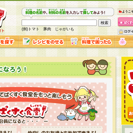
ようこ
(例)トマト 豚肉 じゃがいも