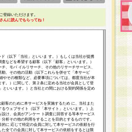
ご登録いただけます。
さんに読んでもらってね！
ンド（以下「当社」といいま す。）もしくは当社が提携
調査などを希望する顧客（以下「顧客」といいます。）
ーチ、モバ イルリサーチ、その他のリサーチサービス、
活動、その他の活動（以下これらを併せて「本サービ
詳細やその種類など、必要事項については、都度当社が本
ます。）に関して、第２条に定める当社が会員として登
員」といいます。）と当社との間における契約関係を定め
は顧客のために本サービスを実施するため に、当社また
するウェブサイト（以下「本サイト」といいます。）上
を設け、会員がアンケー ト調査に回答する等本サービス
・分析その他の利用をすることを目的とするものです。
目的に 応じて特定の会員に対して本サービスの依頼を行
した全ての会員に対して本サービスの依頼をするとは限