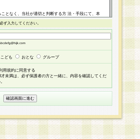
ることなく、当社が適切と判断する方 法・手段にて、本
正することができるものとします。改定後の本規約等
必ず入力してください。
掲示したときに、その 他の諸規定については、会員に対
イトに掲示したときのいずれか早い時期をもってその効
cdefg@hijk.com
よる会員登録手続きが完了し、その後の当社による会員登録
る同意があったものとみなされ、会員に対して適用され
こども
おとな
グループ
すべて会員登録希望者の自由な意思で提 供いただいたも
利用規約に同意する
員登録希望者が自らの個人情報の提供を希望されない場
18才未満は、必ず保護者の方と一緒に、内容を確認してくだ
預かりいたしません が、提供されないことによって、当
い。
用いただけない場合がありますことを予めご了承くださ
している個人情報の開示・訂正・追加・ 利用停止等を求
ることが当社にて確認できた場合に限り、法令に準拠し
だきます。なお、開示 請求等の請求先は個人情報お問合
うえ、当社所定の登録手続きを全て完了し、当社が承認した
員登録希望者が以下に該当する場合は会員登録をするこ