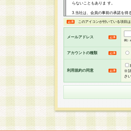
らないこともありま す。
3.当社は、会員の事前の承諾を得
規約を任意に制定、変更または修
このアイコンが付いている項目は
は、本規約においては本サイトに
して告知の案内を配信または本サ
力を生じるものとします。
メールアドレス
例）ab
4.本規約は、会員登録希望者に
の承認が完了した時点で会員によ
アカウントの種類
るものとします。
5.当社がお聞きする個人情報は、
のと考えております。従って、会
利用規約の同意
※
合には、当社はその個人情報をお
さ
社の取扱商品やサービス等をご利
い。
6.当社は、お客様から当社が保有
められた場合には、ご本人様であ
て合理的な範囲で対応させていた
せ先となります。
第2条 会員の資格
1.会員とは、本規約等を承諾の
者、グループとします。なお、会