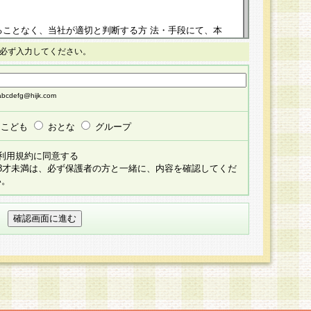
ることなく、当社が適切と判断する方 法・手段にて、本
正することができるものとします。改定後の本規約等
必ず入力してください。
掲示したときに、その 他の諸規定については、会員に対
イトに掲示したときのいずれか早い時期をもってその効
cdefg@hijk.com
よる会員登録手続きが完了し、その後の当社による会員登録
る同意があったものとみなされ、会員に対して適用され
こども
おとな
グループ
すべて会員登録希望者の自由な意思で提 供いただいたも
利用規約に同意する
員登録希望者が自らの個人情報の提供を希望されない場
18才未満は、必ず保護者の方と一緒に、内容を確認してくだ
預かりいたしません が、提供されないことによって、当
い。
用いただけない場合がありますことを予めご了承くださ
している個人情報の開示・訂正・追加・ 利用停止等を求
ることが当社にて確認できた場合に限り、法令に準拠し
だきます。なお、開示 請求等の請求先は個人情報お問合
うえ、当社所定の登録手続きを全て完了し、当社が承認した
員登録希望者が以下に該当する場合は会員登録をするこ