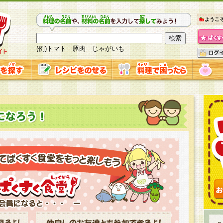
ようこ
(例)トマト 豚肉 じゃがいも