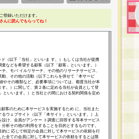
ご登録いただけます。
さんに読んでもらってね！
ンド（以下「当社」といいま す。）もしくは当社が提携
調査などを希望する顧客（以下「顧客」といいます。）
ーチ、モバ イルリサーチ、その他のリサーチサービス、
活動、その他の活動（以下これらを併せて「本サービ
詳細やその種類など、必要事項については、都度当社が本
ます。）に関して、第２条に定める当社が会員として登
員」といいます。）と当社との間における契約関係を定め
は顧客のために本サービスを実施するため に、当社また
するウェブサイト（以下「本サイト」といいます。）上
を設け、会員がアンケー ト調査に回答する等本サービス
・分析その他の利用をすることを目的とするものです。
目的に 応じて特定の会員に対して本サービスの依頼を行
した全ての会員に対して本サービスの依頼をするとは限