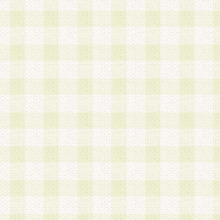
は、当該個人情報を以下の各号に定める目的に利
す。なお、これら事項以外の目的で個人情報を利
かじめ会員の同意を得たうえで利用するものとし
a.本サービスの実施または運営
b.本サービスに係る謝礼、景品、調査サンプル品
c.会員からの電話、メール等の問い合わせなどへ
d.その他これらに付随する業務
2.当社は、会員個人を識別することのできる情報
会員情報を本人の承諾なく第三者に開示すること
人を識別できる情報について第三者に開示または
社は事前に会員本人の同意を得るものとします。
3.前項の定めに拘わらず、当社は、以下の目的に
意を 得ることなく、会員個人を識別できる情報を
づき選定した委託業者に対して当社の責任におい
できるものとします。な お、当社は、当該委託業
契約を締結しこれを遵守させるとともに、本規約
の注意をもって当該情報を使用させるものとし ま