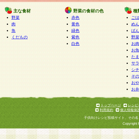
たものとみなされ、会員に対して適用されるもの
主な食材
野菜の食材の色
種
野菜
赤色
ご
5.当社がお聞きする個人情報は、すべて会員登録
肉
黄色
め
で提 供いただいたものと考えております。従って
魚
緑色
ぱ
自らの個人情報の提供を希望されない場合には、
くだもの
紫色
野
をお預かりいたしません が、提供されないことに
白色
お
商品やサービス等をご利用いただけない場合があ
お
了承ください。
た
サ
6.当社は、お客様から当社が保有している個人情
シ
そ
加・ 利用停止等を求められた場合には、ご本人様
お
て確認できた場合に限り、法令に準拠して合理的
お
いただきます。なお、開示 請求等の請求先は個人
ります。
トップページ
レシピ
利用規約
個人情報保
第2条 会員の資格
子供向けレシピ投稿サイト、その名
1.会員とは、本規約等を承諾のうえ、当社所定の
Copyright 
了し、当社が承認した者、グループとします。な
が以下に該当する場合は会員登録をすることがで