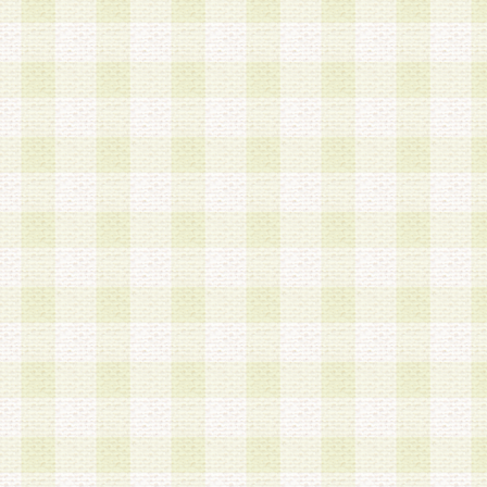
a.本サービスに係る謝礼、景品、調査サンプル品
b.会員からの電話、メール等の問い合わせなどへ
c.モバイルリサーチ、またはグループ形式による
実施もしくは運営
d.その他これらに付随する業務
4.会員は、住所、電話番号その他の登録情報につ
合は、速やかに当社所定の変更手続きを行うもの
5.当社は、必要と認めた場合、会員に対して、電
手段により登録情報の対象者が会員登録者本人で
の内容が正確であること、アンケートの回答内容
うことができるものとます。
6.会員は、会員登録後当社が定期的に行う登録情
して、当社指定の期間内に更新手続きを行うもの
該期間内に更新手続きを行わない場合、その時点
発行したポイントは失効されるものとします。