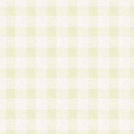
第3条 会員の登録方法
1.会員登録手続きは、会員登録希望者本人が行う
る登録は一切認められないものとします。
2.会員登録希望者は、本規約に同意の後、当社指
画 面」において、当社が指定する必要事項を入力
を行うものとします。当社は、会員登録を承認し
会員として本サービスを 受けるためのログインＩ
を付与します。
3.会員は、会員登録の際に申告する登録情報の全
いかなる虚偽の申告をも行ってはならないものと
4.会員は、複数のログインＩＤおよびパスワード
いものとします。
第4条 ログインIDおよびパスワードの管理
1.会員は、会員登録後、本サイト内にて本サービ