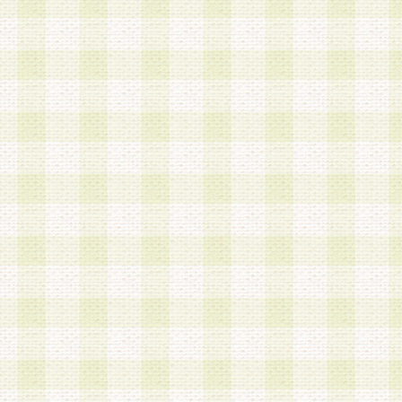
加する際には、前条に基づき当社から付与されたロ
スワードを使用するものとします。
2.登録の際に当社が付与したログインIDおよびパ
の使用に関しては、全て会員本人がその責任を負
3.会員は、当社から付与されたログインIDおよび
貸与、名義変更、売買その他形態を問わず第三者
ならないものとします。
4.当社は、会員によるログインIDおよびパスワー
盗用など第三者の利用に伴う損害の発生について
き事由の有無、その他原因の如何を問わず、一切
のとします。
第5条 会員の登録情報
1.当社は、会員の登録情報に含まれる氏名・住所
アドレス等会員個人を識別できる情報を当社が別
シーポリシー
」に基づき適切に取り扱うものとし