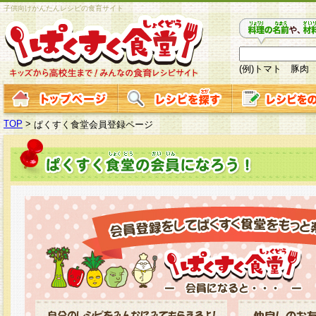
子供向けかんたんレシピの食育サイト
(例)トマト 豚肉
TOP
>
ぱくすく食堂会員登録ページ