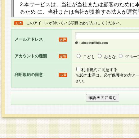
2.本サービスは、当社が当社または顧客のために
るため に、当社または当社が提携する法人が運営
ト（以下「本サイト」といいます。）上に本サー
このアイコンが付いている項目は必ず入力してください。
ージを設け、会員がアンケー ト調査に回答する等
し、その結果を当社が集計・分析その他の利用を
メールアドレス
るものです。なお、本サービスは、それぞれの目的
例）abcdefg@hijk.com
員に対して本サービスの依頼を行うこともあり、
た全ての会員に対して本サービスの依頼をすると
アカウントの種類
こども
おとな
グルー
りま す。
利用規約に同意する
利用規約の同意
※18才未満は、必ず保護者の方と
3.当社は、会員の事前の承諾を得ることなく、当
さい。
方 法・手段にて、本規約を任意に制定、変更また
きるものとします。改定後の本規約等は、本規約
に掲示したときに、その 他の諸規定については、
案内を配信または本サイトに掲示したときのいず
てその効力を生じるものとします。
4.本規約は、会員登録希望者による会員登録手続
の当社による会員登録の承認が完了した時点で会