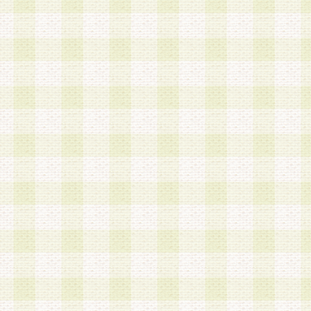
a.既に登録されている会員と同一のメールアドレ
録する場合
b.本サービスと同様のサービスを提供している企
業に従事していると思われる本人またはその家族
場合
c.その他当社が不適切と判断する場合
2.当社は、会員登録希望者を会員として承認する
した 場合、会員登録希望者による会員登録手続き
による承認後の場合であっても、会員登録の取り
の抹消を、当社が適切と判 断する方法・手段によ
とができるものとします。
3.会員登録希望者が18歳未満、成年被後見人、被
人 である場合は、親権者などの法定代理人の同意
録を行うものとします。なお、義務教育学齢に該
者については、登録時に 当社が別途定める方法に
権者による承認手続きを行うものとします。