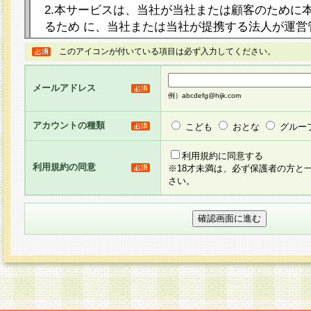
2.本サービスは、当社が当社または顧客のために
るため に、当社または当社が提携する法人が運営
ト（以下「本サイト」といいます。）上に本サー
このアイコンが付いている項目は必ず入力してください。
ージを設け、会員がアンケー ト調査に回答する等
し、その結果を当社が集計・分析その他の利用を
メールアドレス
るものです。なお、本サービスは、それぞれの目的
例）abcdefg@hijk.com
員に対して本サービスの依頼を行うこともあり、
た全ての会員に対して本サービスの依頼をすると
アカウントの種類
こども
おとな
グルー
りま す。
利用規約に同意する
利用規約の同意
※18才未満は、必ず保護者の方と
3.当社は、会員の事前の承諾を得ることなく、当
さい。
方 法・手段にて、本規約を任意に制定、変更また
きるものとします。改定後の本規約等は、本規約
に掲示したときに、その 他の諸規定については、
案内を配信または本サイトに掲示したときのいず
てその効力を生じるものとします。
4.本規約は、会員登録希望者による会員登録手続
の当社による会員登録の承認が完了した時点で会