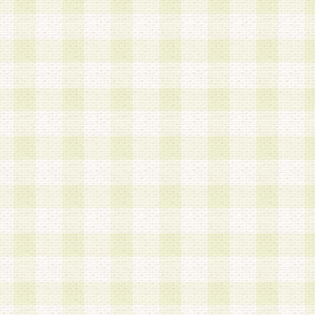
加する際には、前条に基づき当社から付与されたロ
スワードを使用するものとします。
2.登録の際に当社が付与したログインIDおよびパ
の使用に関しては、全て会員本人がその責任を負
3.会員は、当社から付与されたログインIDおよび
貸与、名義変更、売買その他形態を問わず第三者
ならないものとします。
4.当社は、会員によるログインIDおよびパスワー
盗用など第三者の利用に伴う損害の発生について
き事由の有無、その他原因の如何を問わず、一切
のとします。
第5条 会員の登録情報
1.当社は、会員の登録情報に含まれる氏名・住所
アドレス等会員個人を識別できる情報を当社が別
シーポリシー
」に基づき適切に取り扱うものとし