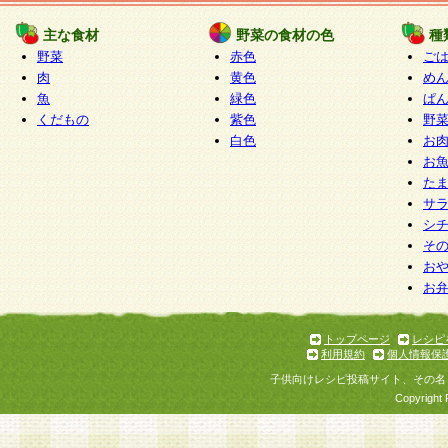
たものとみなされ、会員に対して適用されるもの
主な食材
野菜の食材の色
種
野菜
赤色
ご
5.当社がお聞きする個人情報は、すべて会員登録
肉
黄色
め
で提 供いただいたものと考えております。従って
魚
緑色
ぱ
自らの個人情報の提供を希望されない場合には、
くだもの
紫色
野
をお預かりいたしません が、提供されないことに
白色
お
商品やサービス等をご利用いただけない場合があ
お
了承ください。
た
サ
6.当社は、お客様から当社が保有している個人情
シ
そ
加・ 利用停止等を求められた場合には、ご本人様
お
て確認できた場合に限り、法令に準拠して合理的
お
いただきます。なお、開示 請求等の請求先は個人
ります。
トップページ
レシピ
利用規約
個人情報保
第2条 会員の資格
子供向けレシピ投稿サイト、その名
1.会員とは、本規約等を承諾のうえ、当社所定の
Copyright 
了し、当社が承認した者、グループとします。な
が以下に該当する場合は会員登録をすることがで