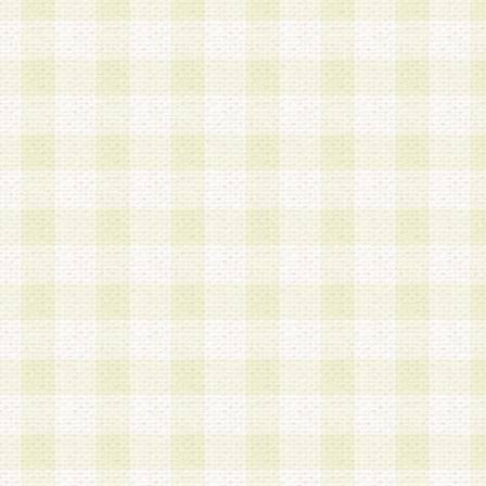
a.既に登録されている会員と同一のメールアドレ
録する場合
b.本サービスと同様のサービスを提供している企
業に従事していると思われる本人またはその家族
場合
c.その他当社が不適切と判断する場合
2.当社は、会員登録希望者を会員として承認する
した 場合、会員登録希望者による会員登録手続き
による承認後の場合であっても、会員登録の取り
の抹消を、当社が適切と判 断する方法・手段によ
とができるものとします。
3.会員登録希望者が18歳未満、成年被後見人、被
人 である場合は、親権者などの法定代理人の同意
録を行うものとします。なお、義務教育学齢に該
者については、登録時に 当社が別途定める方法に
権者による承認手続きを行うものとします。