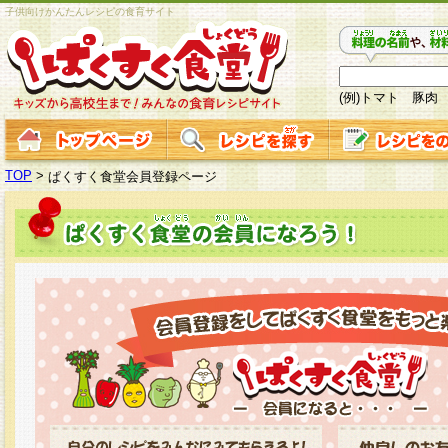
子供向けかんたんレシピの食育サイト
(例)トマト 豚肉
TOP
>
ぱくすく食堂会員登録ページ