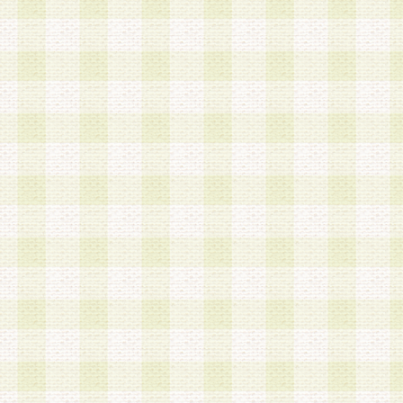
a.本サービスに係る謝礼、景品、調査サンプル品
b.会員からの電話、メール等の問い合わせなどへ
c.モバイルリサーチ、またはグループ形式による
実施もしくは運営
d.その他これらに付随する業務
4.会員は、住所、電話番号その他の登録情報につ
合は、速やかに当社所定の変更手続きを行うもの
5.当社は、必要と認めた場合、会員に対して、電
手段により登録情報の対象者が会員登録者本人で
の内容が正確であること、アンケートの回答内容
うことができるものとます。
6.会員は、会員登録後当社が定期的に行う登録情
して、当社指定の期間内に更新手続きを行うもの
該期間内に更新手続きを行わない場合、その時点
発行したポイントは失効されるものとします。