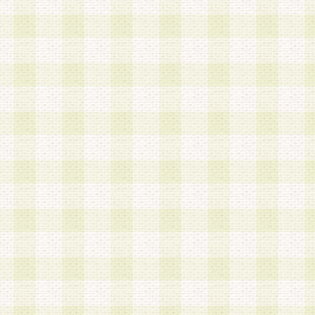
第3条 会員の登録方法
1.会員登録手続きは、会員登録希望者本人が行う
る登録は一切認められないものとします。
2.会員登録希望者は、本規約に同意の後、当社指
画 面」において、当社が指定する必要事項を入力
を行うものとします。当社は、会員登録を承認し
会員として本サービスを 受けるためのログインＩ
を付与します。
3.会員は、会員登録の際に申告する登録情報の全
いかなる虚偽の申告をも行ってはならないものと
4.会員は、複数のログインＩＤおよびパスワード
いものとします。
第4条 ログインIDおよびパスワードの管理
1.会員は、会員登録後、本サイト内にて本サービ