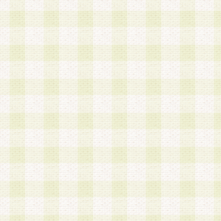
は、当該個人情報を以下の各号に定める目的に利
す。なお、これら事項以外の目的で個人情報を利
かじめ会員の同意を得たうえで利用するものとし
a.本サービスの実施または運営
b.本サービスに係る謝礼、景品、調査サンプル品
c.会員からの電話、メール等の問い合わせなどへ
d.その他これらに付随する業務
2.当社は、会員個人を識別することのできる情報
会員情報を本人の承諾なく第三者に開示すること
人を識別できる情報について第三者に開示または
社は事前に会員本人の同意を得るものとします。
3.前項の定めに拘わらず、当社は、以下の目的に
意を 得ることなく、会員個人を識別できる情報を
づき選定した委託業者に対して当社の責任におい
できるものとします。な お、当社は、当該委託業
契約を締結しこれを遵守させるとともに、本規約
の注意をもって当該情報を使用させるものとし ま