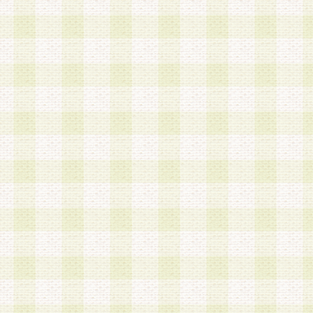
は、当該個人情報を以下の各号に定める目的に利
す。なお、これら事項以外の目的で個人情報を利
かじめ会員の同意を得たうえで利用するものとし
a.本サービスの実施または運営
b.本サービスに係る謝礼、景品、調査サンプル品
c.会員からの電話、メール等の問い合わせなどへ
d.その他これらに付随する業務
2.当社は、会員個人を識別することのできる情報
会員情報を本人の承諾なく第三者に開示すること
人を識別できる情報について第三者に開示または
社は事前に会員本人の同意を得るものとします。
3.前項の定めに拘わらず、当社は、以下の目的に
意を 得ることなく、会員個人を識別できる情報を
づき選定した委託業者に対して当社の責任におい
できるものとします。な お、当社は、当該委託業
契約を締結しこれを遵守させるとともに、本規約
の注意をもって当該情報を使用させるものとし ま