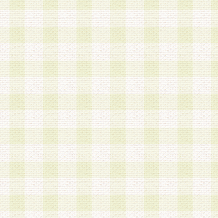
加する際には、前条に基づき当社から付与されたロ
スワードを使用するものとします。
2.登録の際に当社が付与したログインIDおよびパ
の使用に関しては、全て会員本人がその責任を負
3.会員は、当社から付与されたログインIDおよび
貸与、名義変更、売買その他形態を問わず第三者
ならないものとします。
4.当社は、会員によるログインIDおよびパスワー
盗用など第三者の利用に伴う損害の発生について
き事由の有無、その他原因の如何を問わず、一切
のとします。
第5条 会員の登録情報
1.当社は、会員の登録情報に含まれる氏名・住所
アドレス等会員個人を識別できる情報を当社が別
シーポリシー
」に基づき適切に取り扱うものとし