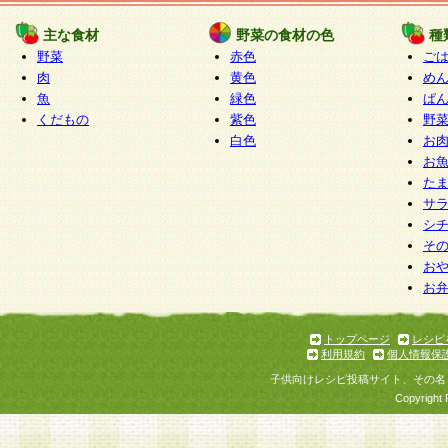
たものとみなされ、会員に対して適用されるもの
主な食材
野菜の食材の色
種
野菜
赤色
ご
5.当社がお聞きする個人情報は、すべて会員登録
肉
黄色
め
で提 供いただいたものと考えております。従って
魚
緑色
ぱ
自らの個人情報の提供を希望されない場合には、
くだもの
紫色
野
をお預かりいたしません が、提供されないことに
白色
お
商品やサービス等をご利用いただけない場合があ
お
了承ください。
た
サ
6.当社は、お客様から当社が保有している個人情
シ
そ
加・ 利用停止等を求められた場合には、ご本人様
お
て確認できた場合に限り、法令に準拠して合理的
お
いただきます。なお、開示 請求等の請求先は個人
ります。
トップページ
レシピ
利用規約
個人情報保
第2条 会員の資格
子供向けレシピ投稿サイト、その名
1.会員とは、本規約等を承諾のうえ、当社所定の
Copyright 
了し、当社が承認した者、グループとします。な
が以下に該当する場合は会員登録をすることがで