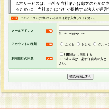
2.本サービスは、当社が当社または顧客のために
るため に、当社または当社が提携する法人が運営
ト（以下「本サイト」といいます。）上に本サー
このアイコンが付いている項目は必ず入力してください。
ージを設け、会員がアンケー ト調査に回答する等
し、その結果を当社が集計・分析その他の利用を
メールアドレス
るものです。なお、本サービスは、それぞれの目的
例）abcdefg@hijk.com
員に対して本サービスの依頼を行うこともあり、
た全ての会員に対して本サービスの依頼をすると
アカウントの種類
こども
おとな
グルー
りま す。
利用規約に同意する
利用規約の同意
※18才未満は、必ず保護者の方と
3.当社は、会員の事前の承諾を得ることなく、当
さい。
方 法・手段にて、本規約を任意に制定、変更また
きるものとします。改定後の本規約等は、本規約
に掲示したときに、その 他の諸規定については、
案内を配信または本サイトに掲示したときのいず
てその効力を生じるものとします。
4.本規約は、会員登録希望者による会員登録手続
の当社による会員登録の承認が完了した時点で会