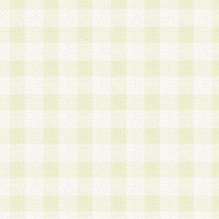
a.既に登録されている会員と同一のメールアドレ
録する場合
b.本サービスと同様のサービスを提供している企
業に従事していると思われる本人またはその家族
場合
c.その他当社が不適切と判断する場合
2.当社は、会員登録希望者を会員として承認する
した 場合、会員登録希望者による会員登録手続き
による承認後の場合であっても、会員登録の取り
の抹消を、当社が適切と判 断する方法・手段によ
とができるものとします。
3.会員登録希望者が18歳未満、成年被後見人、被
人 である場合は、親権者などの法定代理人の同意
録を行うものとします。なお、義務教育学齢に該
者については、登録時に 当社が別途定める方法に
権者による承認手続きを行うものとします。