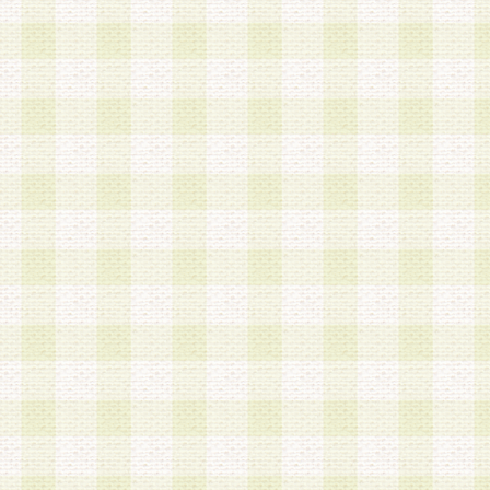
第3条 会員の登録方法
1.会員登録手続きは、会員登録希望者本人が行う
る登録は一切認められないものとします。
2.会員登録希望者は、本規約に同意の後、当社指
画 面」において、当社が指定する必要事項を入力
を行うものとします。当社は、会員登録を承認し
会員として本サービスを 受けるためのログインＩ
を付与します。
3.会員は、会員登録の際に申告する登録情報の全
いかなる虚偽の申告をも行ってはならないものと
4.会員は、複数のログインＩＤおよびパスワード
いものとします。
第4条 ログインIDおよびパスワードの管理
1.会員は、会員登録後、本サイト内にて本サービ