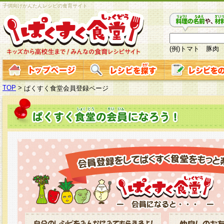
子供向けかんたんレシピの食育サイト
(例)トマト 豚肉
TOP
>
ぱくすく食堂会員登録ページ