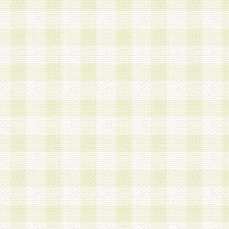
a.本サービスに係る謝礼、景品、調査サンプル品
b.会員からの電話、メール等の問い合わせなどへ
c.モバイルリサーチ、またはグループ形式による
実施もしくは運営
d.その他これらに付随する業務
4.会員は、住所、電話番号その他の登録情報につ
合は、速やかに当社所定の変更手続きを行うもの
5.当社は、必要と認めた場合、会員に対して、電
手段により登録情報の対象者が会員登録者本人で
の内容が正確であること、アンケートの回答内容
うことができるものとます。
6.会員は、会員登録後当社が定期的に行う登録情
して、当社指定の期間内に更新手続きを行うもの
該期間内に更新手続きを行わない場合、その時点
発行したポイントは失効されるものとします。