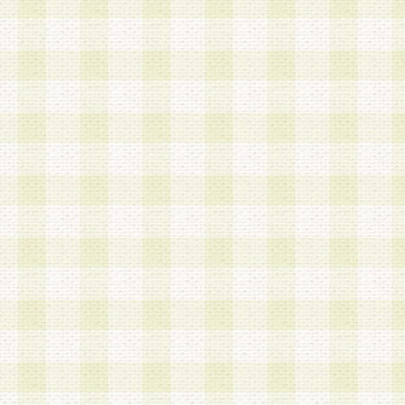
加する際には、前条に基づき当社から付与されたロ
スワードを使用するものとします。
2.登録の際に当社が付与したログインIDおよびパ
の使用に関しては、全て会員本人がその責任を負
3.会員は、当社から付与されたログインIDおよび
貸与、名義変更、売買その他形態を問わず第三者
ならないものとします。
4.当社は、会員によるログインIDおよびパスワー
盗用など第三者の利用に伴う損害の発生について
き事由の有無、その他原因の如何を問わず、一切
のとします。
第5条 会員の登録情報
1.当社は、会員の登録情報に含まれる氏名・住所
アドレス等会員個人を識別できる情報を当社が別
シーポリシー
」に基づき適切に取り扱うものとし