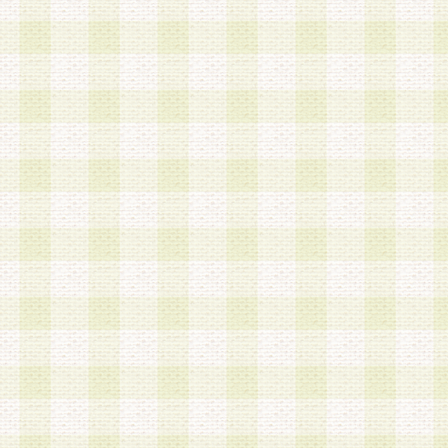
第3条 会員の登録方法
1.会員登録手続きは、会員登録希望者本人が行う
る登録は一切認められないものとします。
2.会員登録希望者は、本規約に同意の後、当社指
画 面」において、当社が指定する必要事項を入力
を行うものとします。当社は、会員登録を承認し
会員として本サービスを 受けるためのログインＩ
を付与します。
3.会員は、会員登録の際に申告する登録情報の全
いかなる虚偽の申告をも行ってはならないものと
4.会員は、複数のログインＩＤおよびパスワード
いものとします。
第4条 ログインIDおよびパスワードの管理
1.会員は、会員登録後、本サイト内にて本サービ