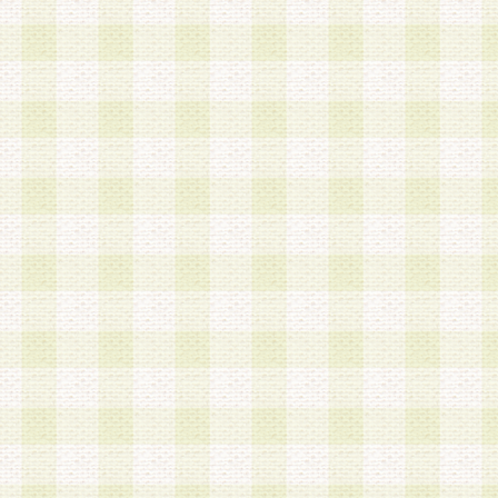
は、当該個人情報を以下の各号に定める目的に利
す。なお、これら事項以外の目的で個人情報を利
かじめ会員の同意を得たうえで利用するものとし
a.本サービスの実施または運営
b.本サービスに係る謝礼、景品、調査サンプル品
c.会員からの電話、メール等の問い合わせなどへ
d.その他これらに付随する業務
2.当社は、会員個人を識別することのできる情報
会員情報を本人の承諾なく第三者に開示すること
人を識別できる情報について第三者に開示または
社は事前に会員本人の同意を得るものとします。
3.前項の定めに拘わらず、当社は、以下の目的に
意を 得ることなく、会員個人を識別できる情報を
づき選定した委託業者に対して当社の責任におい
できるものとします。な お、当社は、当該委託業
契約を締結しこれを遵守させるとともに、本規約
の注意をもって当該情報を使用させるものとし ま