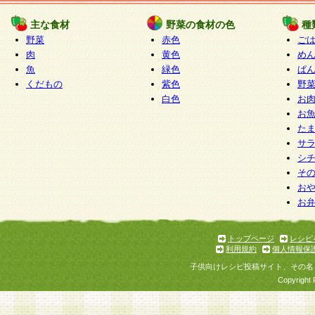
たものとみなされ、会員に対して適用されるもの
主な食材
野菜の食材の色
種
野菜
赤色
ご
5.当社がお聞きする個人情報は、すべて会員登録
肉
黄色
め
で提 供いただいたものと考えております。従って
魚
緑色
ぱ
自らの個人情報の提供を希望されない場合には、
くだもの
紫色
野
をお預かりいたしません が、提供されないことに
白色
お
商品やサービス等をご利用いただけない場合があ
お
了承ください。
た
サ
6.当社は、お客様から当社が保有している個人情
シ
そ
加・ 利用停止等を求められた場合には、ご本人様
お
て確認できた場合に限り、法令に準拠して合理的
お
いただきます。なお、開示 請求等の請求先は個人
ります。
トップページ
レシピ
利用規約
個人情報保
第2条 会員の資格
子供向けレシピ投稿サイト、その名
1.会員とは、本規約等を承諾のうえ、当社所定の
Copyright 
了し、当社が承認した者、グループとします。な
が以下に該当する場合は会員登録をすることがで