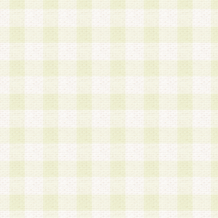
a.既に登録されている会員と同一のメールアドレ
録する場合
b.本サービスと同様のサービスを提供している企
業に従事していると思われる本人またはその家族
場合
c.その他当社が不適切と判断する場合
2.当社は、会員登録希望者を会員として承認する
した 場合、会員登録希望者による会員登録手続き
による承認後の場合であっても、会員登録の取り
の抹消を、当社が適切と判 断する方法・手段によ
とができるものとします。
3.会員登録希望者が18歳未満、成年被後見人、被
人 である場合は、親権者などの法定代理人の同意
録を行うものとします。なお、義務教育学齢に該
者については、登録時に 当社が別途定める方法に
権者による承認手続きを行うものとします。