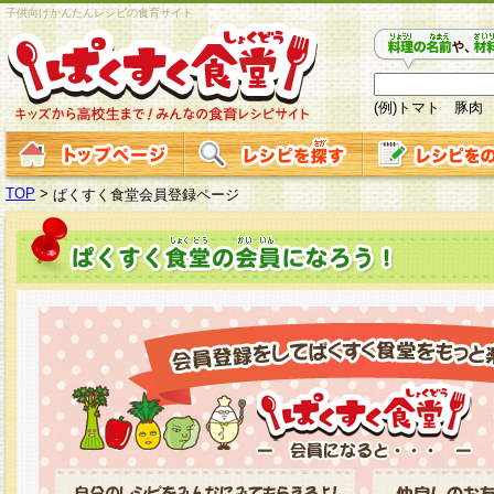
子供向けかんたんレシピの食育サイト
(例)トマト 豚肉
TOP
>
ぱくすく食堂会員登録ページ