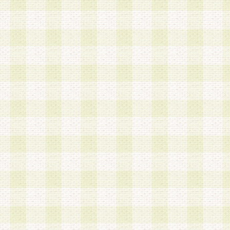
a.本サービスに係る謝礼、景品、調査サンプル品
b.会員からの電話、メール等の問い合わせなどへ
c.モバイルリサーチ、またはグループ形式による
実施もしくは運営
d.その他これらに付随する業務
4.会員は、住所、電話番号その他の登録情報につ
合は、速やかに当社所定の変更手続きを行うもの
5.当社は、必要と認めた場合、会員に対して、電
手段により登録情報の対象者が会員登録者本人で
の内容が正確であること、アンケートの回答内容
うことができるものとます。
6.会員は、会員登録後当社が定期的に行う登録情
して、当社指定の期間内に更新手続きを行うもの
該期間内に更新手続きを行わない場合、その時点
発行したポイントは失効されるものとします。