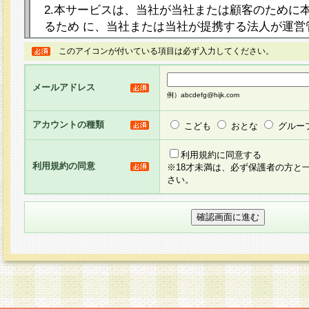
2.本サービスは、当社が当社または顧客のために
るため に、当社または当社が提携する法人が運営
ト（以下「本サイト」といいます。）上に本サー
このアイコンが付いている項目は必ず入力してください。
ージを設け、会員がアンケー ト調査に回答する等
し、その結果を当社が集計・分析その他の利用を
メールアドレス
るものです。なお、本サービスは、それぞれの目的
例）abcdefg@hijk.com
員に対して本サービスの依頼を行うこともあり、
た全ての会員に対して本サービスの依頼をすると
アカウントの種類
こども
おとな
グルー
りま す。
利用規約に同意する
利用規約の同意
※18才未満は、必ず保護者の方と
3.当社は、会員の事前の承諾を得ることなく、当
さい。
方 法・手段にて、本規約を任意に制定、変更また
きるものとします。改定後の本規約等は、本規約
に掲示したときに、その 他の諸規定については、
案内を配信または本サイトに掲示したときのいず
てその効力を生じるものとします。
4.本規約は、会員登録希望者による会員登録手続
の当社による会員登録の承認が完了した時点で会