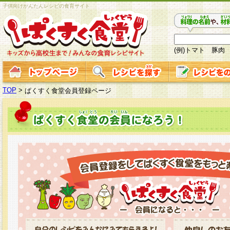
子供向けかんたんレシピの食育サイト
(例)トマト 豚肉
TOP
>
ぱくすく食堂会員登録ページ