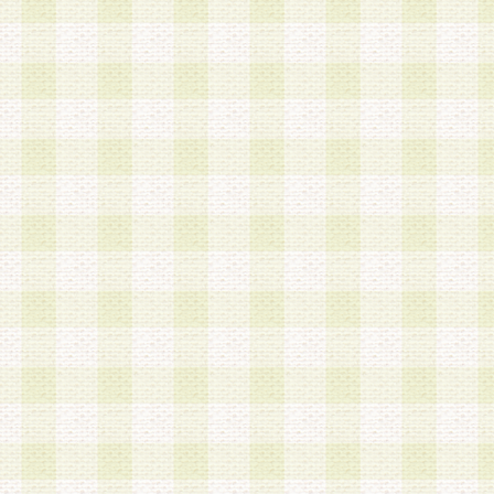
a.本サービスに係る謝礼、景品、調査サンプル品
b.会員からの電話、メール等の問い合わせなどへ
c.モバイルリサーチ、またはグループ形式による
実施もしくは運営
d.その他これらに付随する業務
4.会員は、住所、電話番号その他の登録情報につ
合は、速やかに当社所定の変更手続きを行うもの
5.当社は、必要と認めた場合、会員に対して、電
手段により登録情報の対象者が会員登録者本人で
の内容が正確であること、アンケートの回答内容
うことができるものとます。
6.会員は、会員登録後当社が定期的に行う登録情
して、当社指定の期間内に更新手続きを行うもの
該期間内に更新手続きを行わない場合、その時点
発行したポイントは失効されるものとします。