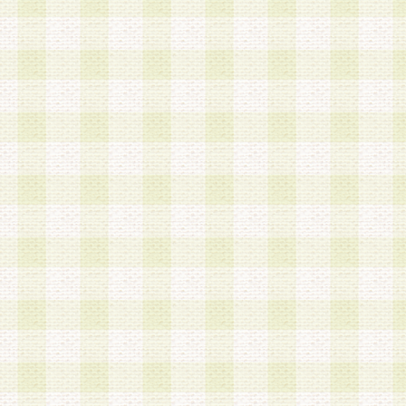
a.既に登録されている会員と同一のメールアドレ
録する場合
b.本サービスと同様のサービスを提供している企
業に従事していると思われる本人またはその家族
場合
c.その他当社が不適切と判断する場合
2.当社は、会員登録希望者を会員として承認する
した 場合、会員登録希望者による会員登録手続き
による承認後の場合であっても、会員登録の取り
の抹消を、当社が適切と判 断する方法・手段によ
とができるものとします。
3.会員登録希望者が18歳未満、成年被後見人、被
人 である場合は、親権者などの法定代理人の同意
録を行うものとします。なお、義務教育学齢に該
者については、登録時に 当社が別途定める方法に
権者による承認手続きを行うものとします。