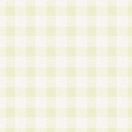
第3条 会員の登録方法
1.会員登録手続きは、会員登録希望者本人が行う
る登録は一切認められないものとします。
2.会員登録希望者は、本規約に同意の後、当社指
画 面」において、当社が指定する必要事項を入力
を行うものとします。当社は、会員登録を承認し
会員として本サービスを 受けるためのログインＩ
を付与します。
3.会員は、会員登録の際に申告する登録情報の全
いかなる虚偽の申告をも行ってはならないものと
4.会員は、複数のログインＩＤおよびパスワード
いものとします。
第4条 ログインIDおよびパスワードの管理
1.会員は、会員登録後、本サイト内にて本サービ