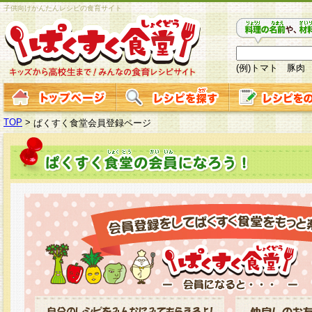
子供向けかんたんレシピの食育サイト
(例)トマト 豚肉
TOP
>
ぱくすく食堂会員登録ページ