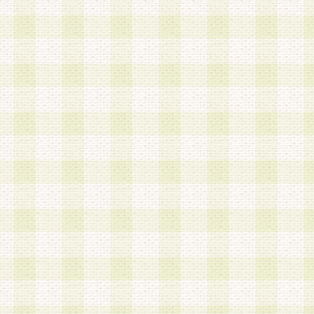
は、当該個人情報を以下の各号に定める目的に利
す。なお、これら事項以外の目的で個人情報を利
かじめ会員の同意を得たうえで利用するものとし
a.本サービスの実施または運営
b.本サービスに係る謝礼、景品、調査サンプル品
c.会員からの電話、メール等の問い合わせなどへ
d.その他これらに付随する業務
2.当社は、会員個人を識別することのできる情報
会員情報を本人の承諾なく第三者に開示すること
人を識別できる情報について第三者に開示または
社は事前に会員本人の同意を得るものとします。
3.前項の定めに拘わらず、当社は、以下の目的に
意を 得ることなく、会員個人を識別できる情報を
づき選定した委託業者に対して当社の責任におい
できるものとします。な お、当社は、当該委託業
契約を締結しこれを遵守させるとともに、本規約
の注意をもって当該情報を使用させるものとし ま