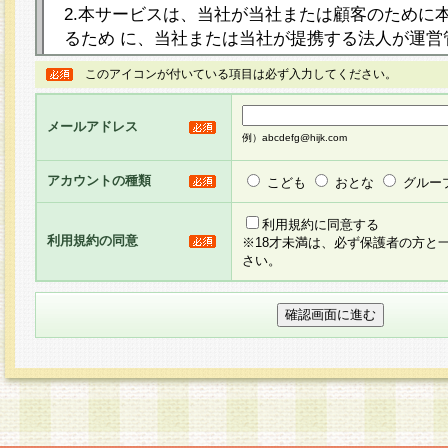
2.本サービスは、当社が当社または顧客のために
るため に、当社または当社が提携する法人が運営
ト（以下「本サイト」といいます。）上に本サー
このアイコンが付いている項目は必ず入力してください。
ージを設け、会員がアンケー ト調査に回答する等
し、その結果を当社が集計・分析その他の利用を
メールアドレス
るものです。なお、本サービスは、それぞれの目的
例）abcdefg@hijk.com
員に対して本サービスの依頼を行うこともあり、
た全ての会員に対して本サービスの依頼をすると
アカウントの種類
こども
おとな
グルー
りま す。
利用規約に同意する
利用規約の同意
※18才未満は、必ず保護者の方と
3.当社は、会員の事前の承諾を得ることなく、当
さい。
方 法・手段にて、本規約を任意に制定、変更また
きるものとします。改定後の本規約等は、本規約
に掲示したときに、その 他の諸規定については、
案内を配信または本サイトに掲示したときのいず
てその効力を生じるものとします。
4.本規約は、会員登録希望者による会員登録手続
の当社による会員登録の承認が完了した時点で会