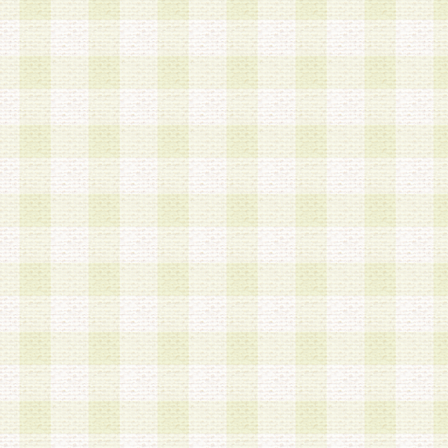
加する際には、前条に基づき当社から付与されたロ
スワードを使用するものとします。
2.登録の際に当社が付与したログインIDおよびパ
の使用に関しては、全て会員本人がその責任を負
3.会員は、当社から付与されたログインIDおよび
貸与、名義変更、売買その他形態を問わず第三者
ならないものとします。
4.当社は、会員によるログインIDおよびパスワー
盗用など第三者の利用に伴う損害の発生について
き事由の有無、その他原因の如何を問わず、一切
のとします。
第5条 会員の登録情報
1.当社は、会員の登録情報に含まれる氏名・住所
アドレス等会員個人を識別できる情報を当社が別
シーポリシー
」に基づき適切に取り扱うものとし