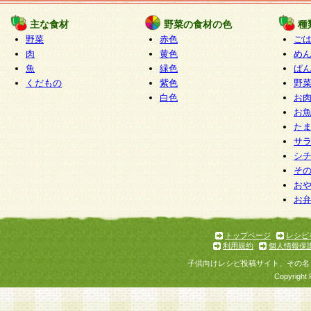
たものとみなされ、会員に対して適用されるもの
主な食材
野菜の食材の色
種
野菜
赤色
ご
5.当社がお聞きする個人情報は、すべて会員登録
肉
黄色
め
で提 供いただいたものと考えております。従って
魚
緑色
ぱ
自らの個人情報の提供を希望されない場合には、
くだもの
紫色
野
をお預かりいたしません が、提供されないことに
白色
お
商品やサービス等をご利用いただけない場合があ
お
了承ください。
た
サ
6.当社は、お客様から当社が保有している個人情
シ
そ
加・ 利用停止等を求められた場合には、ご本人様
お
て確認できた場合に限り、法令に準拠して合理的
お
いただきます。なお、開示 請求等の請求先は個人
ります。
トップページ
レシピ
利用規約
個人情報保
第2条 会員の資格
子供向けレシピ投稿サイト、その名
1.会員とは、本規約等を承諾のうえ、当社所定の
Copyright 
了し、当社が承認した者、グループとします。な
が以下に該当する場合は会員登録をすることがで