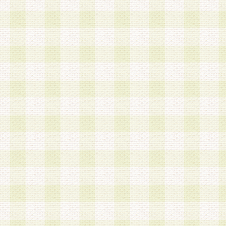
は、当該個人情報を以下の各号に定める目的に利
す。なお、これら事項以外の目的で個人情報を利
かじめ会員の同意を得たうえで利用するものとし
a.本サービスの実施または運営
b.本サービスに係る謝礼、景品、調査サンプル品
c.会員からの電話、メール等の問い合わせなどへ
d.その他これらに付随する業務
2.当社は、会員個人を識別することのできる情報
会員情報を本人の承諾なく第三者に開示すること
人を識別できる情報について第三者に開示または
社は事前に会員本人の同意を得るものとします。
3.前項の定めに拘わらず、当社は、以下の目的に
意を 得ることなく、会員個人を識別できる情報を
づき選定した委託業者に対して当社の責任におい
できるものとします。な お、当社は、当該委託業
契約を締結しこれを遵守させるとともに、本規約
の注意をもって当該情報を使用させるものとし ま