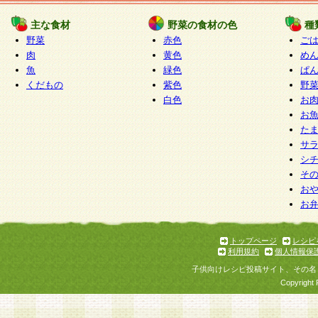
たものとみなされ、会員に対して適用されるもの
主な食材
野菜の食材の色
種
野菜
赤色
ご
5.当社がお聞きする個人情報は、すべて会員登録
肉
黄色
め
で提 供いただいたものと考えております。従って
魚
緑色
ぱ
自らの個人情報の提供を希望されない場合には、
くだもの
紫色
野
をお預かりいたしません が、提供されないことに
白色
お
商品やサービス等をご利用いただけない場合があ
お
了承ください。
た
サ
6.当社は、お客様から当社が保有している個人情
シ
そ
加・ 利用停止等を求められた場合には、ご本人様
お
て確認できた場合に限り、法令に準拠して合理的
お
いただきます。なお、開示 請求等の請求先は個人
ります。
トップページ
レシピ
利用規約
個人情報保
第2条 会員の資格
子供向けレシピ投稿サイト、その名
1.会員とは、本規約等を承諾のうえ、当社所定の
Copyright 
了し、当社が承認した者、グループとします。な
が以下に該当する場合は会員登録をすることがで