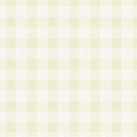
加する際には、前条に基づき当社から付与されたロ
スワードを使用するものとします。
2.登録の際に当社が付与したログインIDおよびパ
の使用に関しては、全て会員本人がその責任を負
3.会員は、当社から付与されたログインIDおよび
貸与、名義変更、売買その他形態を問わず第三者
ならないものとします。
4.当社は、会員によるログインIDおよびパスワー
盗用など第三者の利用に伴う損害の発生について
き事由の有無、その他原因の如何を問わず、一切
のとします。
第5条 会員の登録情報
1.当社は、会員の登録情報に含まれる氏名・住所
アドレス等会員個人を識別できる情報を当社が別
シーポリシー
」に基づき適切に取り扱うものとし