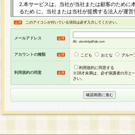
2.本サービスは、当社が当社または顧客のために
るため に、当社または当社が提携する法人が運営
ト（以下「本サイト」といいます。）上に本サー
このアイコンが付いている項目は必ず入力してください。
ージを設け、会員がアンケー ト調査に回答する等
し、その結果を当社が集計・分析その他の利用を
メールアドレス
るものです。なお、本サービスは、それぞれの目的
例）abcdefg@hijk.com
員に対して本サービスの依頼を行うこともあり、
た全ての会員に対して本サービスの依頼をすると
アカウントの種類
こども
おとな
グルー
りま す。
利用規約に同意する
利用規約の同意
※18才未満は、必ず保護者の方と
3.当社は、会員の事前の承諾を得ることなく、当
さい。
方 法・手段にて、本規約を任意に制定、変更また
きるものとします。改定後の本規約等は、本規約
に掲示したときに、その 他の諸規定については、
案内を配信または本サイトに掲示したときのいず
てその効力を生じるものとします。
4.本規約は、会員登録希望者による会員登録手続
の当社による会員登録の承認が完了した時点で会