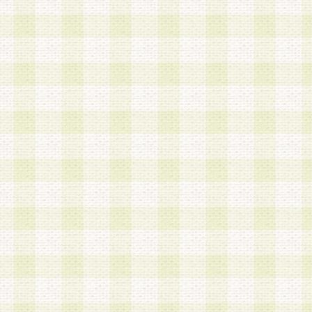
第3条 会員の登録方法
1.会員登録手続きは、会員登録希望者本人が行う
る登録は一切認められないものとします。
2.会員登録希望者は、本規約に同意の後、当社指
画 面」において、当社が指定する必要事項を入力
を行うものとします。当社は、会員登録を承認し
会員として本サービスを 受けるためのログインＩ
を付与します。
3.会員は、会員登録の際に申告する登録情報の全
いかなる虚偽の申告をも行ってはならないものと
4.会員は、複数のログインＩＤおよびパスワード
いものとします。
第4条 ログインIDおよびパスワードの管理
1.会員は、会員登録後、本サイト内にて本サービ