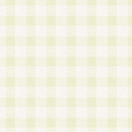
a.既に登録されている会員と同一のメールアドレ
録する場合
b.本サービスと同様のサービスを提供している企
業に従事していると思われる本人またはその家族
場合
c.その他当社が不適切と判断する場合
2.当社は、会員登録希望者を会員として承認する
した 場合、会員登録希望者による会員登録手続き
による承認後の場合であっても、会員登録の取り
の抹消を、当社が適切と判 断する方法・手段によ
とができるものとします。
3.会員登録希望者が18歳未満、成年被後見人、被
人 である場合は、親権者などの法定代理人の同意
録を行うものとします。なお、義務教育学齢に該
者については、登録時に 当社が別途定める方法に
権者による承認手続きを行うものとします。