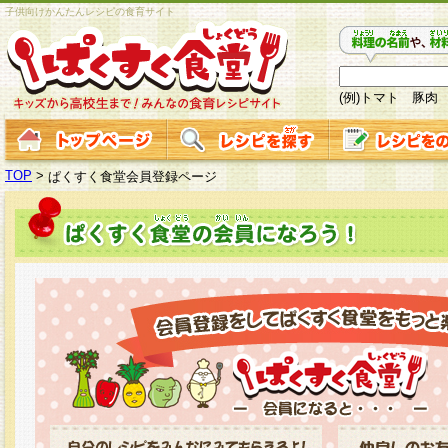
子供向けかんたんレシピの食育サイト
(例)トマト 豚肉
TOP
>
ぱくすく食堂会員登録ページ