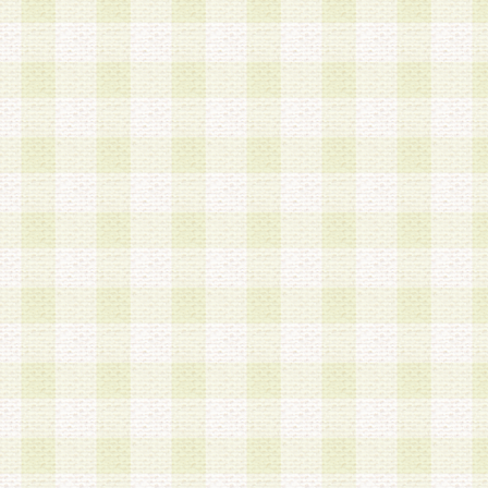
a.本サービスに係る謝礼、景品、調査サンプル品
b.会員からの電話、メール等の問い合わせなどへ
c.モバイルリサーチ、またはグループ形式による
実施もしくは運営
d.その他これらに付随する業務
4.会員は、住所、電話番号その他の登録情報につ
合は、速やかに当社所定の変更手続きを行うもの
5.当社は、必要と認めた場合、会員に対して、電
手段により登録情報の対象者が会員登録者本人で
の内容が正確であること、アンケートの回答内容
うことができるものとます。
6.会員は、会員登録後当社が定期的に行う登録情
して、当社指定の期間内に更新手続きを行うもの
該期間内に更新手続きを行わない場合、その時点
発行したポイントは失効されるものとします。