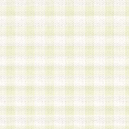
は、当該個人情報を以下の各号に定める目的に利
す。なお、これら事項以外の目的で個人情報を利
かじめ会員の同意を得たうえで利用するものとし
a.本サービスの実施または運営
b.本サービスに係る謝礼、景品、調査サンプル品
c.会員からの電話、メール等の問い合わせなどへ
d.その他これらに付随する業務
2.当社は、会員個人を識別することのできる情報
会員情報を本人の承諾なく第三者に開示すること
人を識別できる情報について第三者に開示または
社は事前に会員本人の同意を得るものとします。
3.前項の定めに拘わらず、当社は、以下の目的に
意を 得ることなく、会員個人を識別できる情報を
づき選定した委託業者に対して当社の責任におい
できるものとします。な お、当社は、当該委託業
契約を締結しこれを遵守させるとともに、本規約
の注意をもって当該情報を使用させるものとし ま