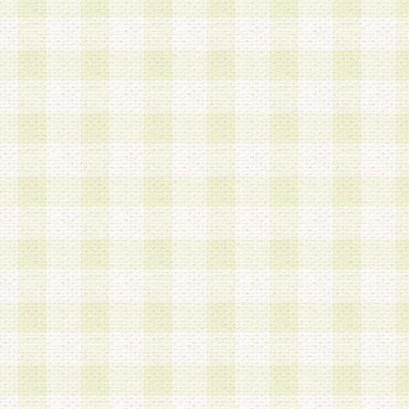
a.既に登録されている会員と同一のメールアドレ
録する場合
b.本サービスと同様のサービスを提供している企
業に従事していると思われる本人またはその家族
場合
c.その他当社が不適切と判断する場合
2.当社は、会員登録希望者を会員として承認する
した 場合、会員登録希望者による会員登録手続き
による承認後の場合であっても、会員登録の取り
の抹消を、当社が適切と判 断する方法・手段によ
とができるものとします。
3.会員登録希望者が18歳未満、成年被後見人、被
人 である場合は、親権者などの法定代理人の同意
録を行うものとします。なお、義務教育学齢に該
者については、登録時に 当社が別途定める方法に
権者による承認手続きを行うものとします。