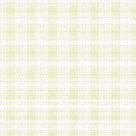
第3条 会員の登録方法
1.会員登録手続きは、会員登録希望者本人が行う
る登録は一切認められないものとします。
2.会員登録希望者は、本規約に同意の後、当社指
画 面」において、当社が指定する必要事項を入力
を行うものとします。当社は、会員登録を承認し
会員として本サービスを 受けるためのログインＩ
を付与します。
3.会員は、会員登録の際に申告する登録情報の全
いかなる虚偽の申告をも行ってはならないものと
4.会員は、複数のログインＩＤおよびパスワード
いものとします。
第4条 ログインIDおよびパスワードの管理
1.会員は、会員登録後、本サイト内にて本サービ