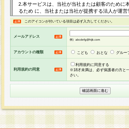
2.本サービスは、当社が当社または顧客のために
るため に、当社または当社が提携する法人が運営
ト（以下「本サイト」といいます。）上に本サー
このアイコンが付いている項目は必ず入力してください。
ージを設け、会員がアンケー ト調査に回答する等
し、その結果を当社が集計・分析その他の利用を
メールアドレス
るものです。なお、本サービスは、それぞれの目的
例）abcdefg@hijk.com
員に対して本サービスの依頼を行うこともあり、
た全ての会員に対して本サービスの依頼をすると
アカウントの種類
こども
おとな
グルー
りま す。
利用規約に同意する
利用規約の同意
※18才未満は、必ず保護者の方と
3.当社は、会員の事前の承諾を得ることなく、当
さい。
方 法・手段にて、本規約を任意に制定、変更また
きるものとします。改定後の本規約等は、本規約
に掲示したときに、その 他の諸規定については、
案内を配信または本サイトに掲示したときのいず
てその効力を生じるものとします。
4.本規約は、会員登録希望者による会員登録手続
の当社による会員登録の承認が完了した時点で会