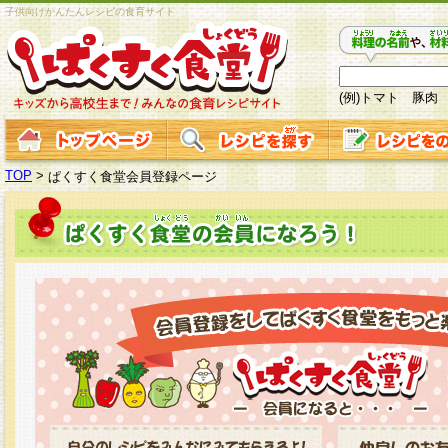
子供向けかんたんレシピの食育サイト
(例)トマト 豚肉
TOP
>
ぱくすく食堂会員登録ページ