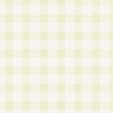
a.本サービスに係る謝礼、景品、調査サンプル品
b.会員からの電話、メール等の問い合わせなどへ
c.モバイルリサーチ、またはグループ形式による
実施もしくは運営
d.その他これらに付随する業務
4.会員は、住所、電話番号その他の登録情報につ
合は、速やかに当社所定の変更手続きを行うもの
5.当社は、必要と認めた場合、会員に対して、電
手段により登録情報の対象者が会員登録者本人で
の内容が正確であること、アンケートの回答内容
うことができるものとます。
6.会員は、会員登録後当社が定期的に行う登録情
して、当社指定の期間内に更新手続きを行うもの
該期間内に更新手続きを行わない場合、その時点
発行したポイントは失効されるものとします。