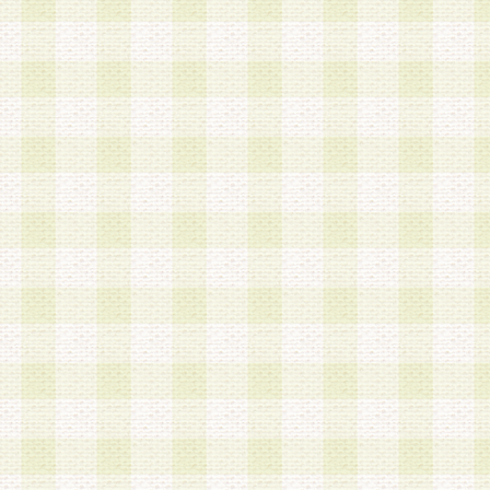
加する際には、前条に基づき当社から付与されたロ
スワードを使用するものとします。
2.登録の際に当社が付与したログインIDおよびパ
の使用に関しては、全て会員本人がその責任を負
3.会員は、当社から付与されたログインIDおよび
貸与、名義変更、売買その他形態を問わず第三者
ならないものとします。
4.当社は、会員によるログインIDおよびパスワー
盗用など第三者の利用に伴う損害の発生について
き事由の有無、その他原因の如何を問わず、一切
のとします。
第5条 会員の登録情報
1.当社は、会員の登録情報に含まれる氏名・住所
アドレス等会員個人を識別できる情報を当社が別
シーポリシー
」に基づき適切に取り扱うものとし