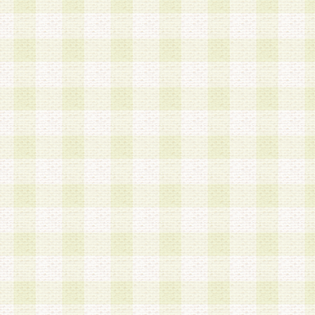
a.既に登録されている会員と同一のメールアドレ
録する場合
b.本サービスと同様のサービスを提供している企
業に従事していると思われる本人またはその家族
場合
c.その他当社が不適切と判断する場合
2.当社は、会員登録希望者を会員として承認する
した 場合、会員登録希望者による会員登録手続き
による承認後の場合であっても、会員登録の取り
の抹消を、当社が適切と判 断する方法・手段によ
とができるものとします。
3.会員登録希望者が18歳未満、成年被後見人、被
人 である場合は、親権者などの法定代理人の同意
録を行うものとします。なお、義務教育学齢に該
者については、登録時に 当社が別途定める方法に
権者による承認手続きを行うものとします。