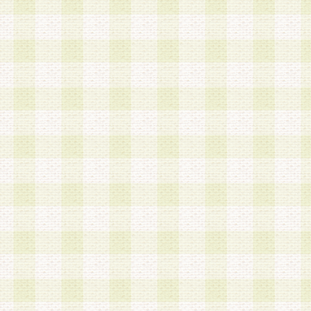
a.本サービスに係る謝礼、景品、調査サンプル品
b.会員からの電話、メール等の問い合わせなどへ
c.モバイルリサーチ、またはグループ形式による
実施もしくは運営
d.その他これらに付随する業務
4.会員は、住所、電話番号その他の登録情報につ
合は、速やかに当社所定の変更手続きを行うもの
5.当社は、必要と認めた場合、会員に対して、電
手段により登録情報の対象者が会員登録者本人で
の内容が正確であること、アンケートの回答内容
うことができるものとます。
6.会員は、会員登録後当社が定期的に行う登録情
して、当社指定の期間内に更新手続きを行うもの
該期間内に更新手続きを行わない場合、その時点
発行したポイントは失効されるものとします。