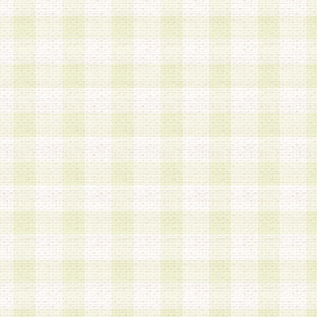
は、当該個人情報を以下の各号に定める目的に利
す。なお、これら事項以外の目的で個人情報を利
かじめ会員の同意を得たうえで利用するものとし
a.本サービスの実施または運営
b.本サービスに係る謝礼、景品、調査サンプル品
c.会員からの電話、メール等の問い合わせなどへ
d.その他これらに付随する業務
2.当社は、会員個人を識別することのできる情報
会員情報を本人の承諾なく第三者に開示すること
人を識別できる情報について第三者に開示または
社は事前に会員本人の同意を得るものとします。
3.前項の定めに拘わらず、当社は、以下の目的に
意を 得ることなく、会員個人を識別できる情報を
づき選定した委託業者に対して当社の責任におい
できるものとします。な お、当社は、当該委託業
契約を締結しこれを遵守させるとともに、本規約
の注意をもって当該情報を使用させるものとし ま