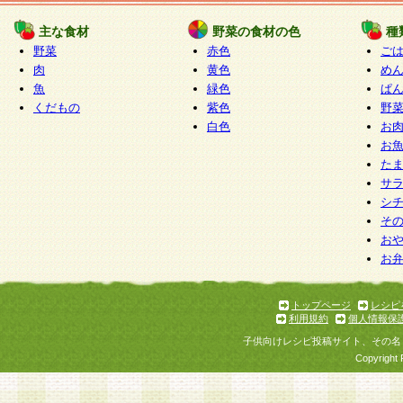
たものとみなされ、会員に対して適用されるもの
主な食材
野菜の食材の色
種
野菜
赤色
ご
5.当社がお聞きする個人情報は、すべて会員登録
肉
黄色
め
で提 供いただいたものと考えております。従って
魚
緑色
ぱ
自らの個人情報の提供を希望されない場合には、
くだもの
紫色
野
をお預かりいたしません が、提供されないことに
白色
お
商品やサービス等をご利用いただけない場合があ
お
了承ください。
た
サ
6.当社は、お客様から当社が保有している個人情
シ
そ
加・ 利用停止等を求められた場合には、ご本人様
お
て確認できた場合に限り、法令に準拠して合理的
お
いただきます。なお、開示 請求等の請求先は個人
ります。
トップページ
レシピ
利用規約
個人情報保
第2条 会員の資格
子供向けレシピ投稿サイト、その名
1.会員とは、本規約等を承諾のうえ、当社所定の
Copyright 
了し、当社が承認した者、グループとします。な
が以下に該当する場合は会員登録をすることがで