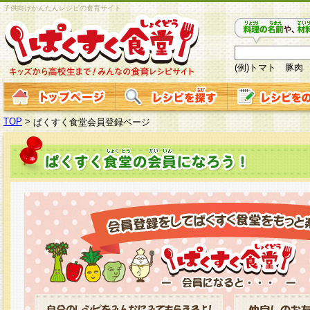
子供向けかんたんレシピの食育サイト
(例)トマト 豚肉
TOP
>
ぱくすく食堂会員登録ページ