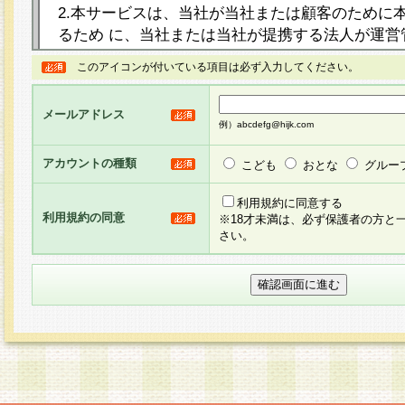
2.本サービスは、当社が当社または顧客のために
るため に、当社または当社が提携する法人が運営
ト（以下「本サイト」といいます。）上に本サー
このアイコンが付いている項目は必ず入力してください。
ージを設け、会員がアンケー ト調査に回答する等
し、その結果を当社が集計・分析その他の利用を
メールアドレス
るものです。なお、本サービスは、それぞれの目的
例）abcdefg@hijk.com
員に対して本サービスの依頼を行うこともあり、
た全ての会員に対して本サービスの依頼をすると
アカウントの種類
こども
おとな
グルー
りま す。
利用規約に同意する
利用規約の同意
※18才未満は、必ず保護者の方と
3.当社は、会員の事前の承諾を得ることなく、当
さい。
方 法・手段にて、本規約を任意に制定、変更また
きるものとします。改定後の本規約等は、本規約
に掲示したときに、その 他の諸規定については、
案内を配信または本サイトに掲示したときのいず
てその効力を生じるものとします。
4.本規約は、会員登録希望者による会員登録手続
の当社による会員登録の承認が完了した時点で会