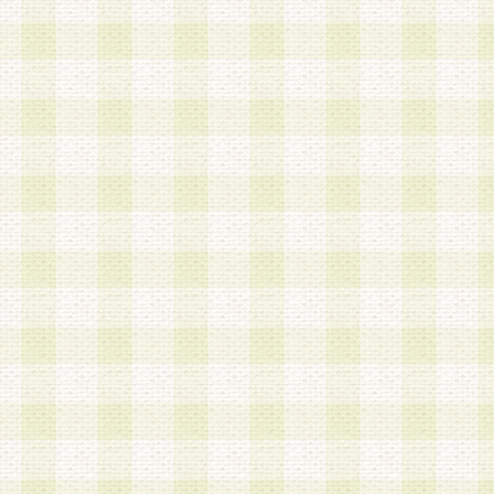
第3条 会員の登録方法
1.会員登録手続きは、会員登録希望者本人が行う
る登録は一切認められないものとします。
2.会員登録希望者は、本規約に同意の後、当社指
画 面」において、当社が指定する必要事項を入力
を行うものとします。当社は、会員登録を承認し
会員として本サービスを 受けるためのログインＩ
を付与します。
3.会員は、会員登録の際に申告する登録情報の全
いかなる虚偽の申告をも行ってはならないものと
4.会員は、複数のログインＩＤおよびパスワード
いものとします。
第4条 ログインIDおよびパスワードの管理
1.会員は、会員登録後、本サイト内にて本サービ