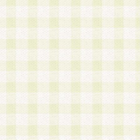
加する際には、前条に基づき当社から付与されたロ
スワードを使用するものとします。
2.登録の際に当社が付与したログインIDおよびパ
の使用に関しては、全て会員本人がその責任を負
3.会員は、当社から付与されたログインIDおよび
貸与、名義変更、売買その他形態を問わず第三者
ならないものとします。
4.当社は、会員によるログインIDおよびパスワー
盗用など第三者の利用に伴う損害の発生について
き事由の有無、その他原因の如何を問わず、一切
のとします。
第5条 会員の登録情報
1.当社は、会員の登録情報に含まれる氏名・住所
アドレス等会員個人を識別できる情報を当社が別
シーポリシー
」に基づき適切に取り扱うものとし