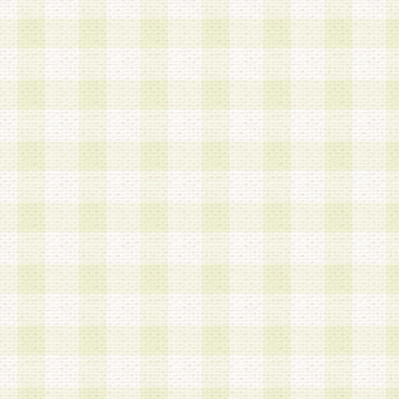
第3条 会員の登録方法
1.会員登録手続きは、会員登録希望者本人が行う
る登録は一切認められないものとします。
2.会員登録希望者は、本規約に同意の後、当社指
画 面」において、当社が指定する必要事項を入力
を行うものとします。当社は、会員登録を承認し
会員として本サービスを 受けるためのログインＩ
を付与します。
3.会員は、会員登録の際に申告する登録情報の全
いかなる虚偽の申告をも行ってはならないものと
4.会員は、複数のログインＩＤおよびパスワード
いものとします。
第4条 ログインIDおよびパスワードの管理
1.会員は、会員登録後、本サイト内にて本サービ