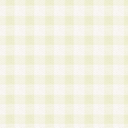
加する際には、前条に基づき当社から付与されたロ
スワードを使用するものとします。
2.登録の際に当社が付与したログインIDおよびパ
の使用に関しては、全て会員本人がその責任を負
3.会員は、当社から付与されたログインIDおよび
貸与、名義変更、売買その他形態を問わず第三者
ならないものとします。
4.当社は、会員によるログインIDおよびパスワー
盗用など第三者の利用に伴う損害の発生について
き事由の有無、その他原因の如何を問わず、一切
のとします。
第5条 会員の登録情報
1.当社は、会員の登録情報に含まれる氏名・住所
アドレス等会員個人を識別できる情報を当社が別
シーポリシー
」に基づき適切に取り扱うものとし