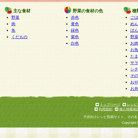
たものとみなされ、会員に対して適用されるもの
主な食材
野菜の食材の色
種
野菜
赤色
ご
5.当社がお聞きする個人情報は、すべて会員登録
肉
黄色
め
で提 供いただいたものと考えております。従って
魚
緑色
ぱ
自らの個人情報の提供を希望されない場合には、
くだもの
紫色
野
をお預かりいたしません が、提供されないことに
白色
お
商品やサービス等をご利用いただけない場合があ
お
了承ください。
た
サ
6.当社は、お客様から当社が保有している個人情
シ
そ
加・ 利用停止等を求められた場合には、ご本人様
お
て確認できた場合に限り、法令に準拠して合理的
お
いただきます。なお、開示 請求等の請求先は個人
ります。
トップページ
レシピ
利用規約
個人情報保
第2条 会員の資格
子供向けレシピ投稿サイト、その名
1.会員とは、本規約等を承諾のうえ、当社所定の
Copyright 
了し、当社が承認した者、グループとします。な
が以下に該当する場合は会員登録をすることがで