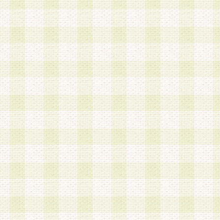
a.既に登録されている会員と同一のメールアドレ
録する場合
b.本サービスと同様のサービスを提供している企
業に従事していると思われる本人またはその家族
場合
c.その他当社が不適切と判断する場合
2.当社は、会員登録希望者を会員として承認する
した 場合、会員登録希望者による会員登録手続き
による承認後の場合であっても、会員登録の取り
の抹消を、当社が適切と判 断する方法・手段によ
とができるものとします。
3.会員登録希望者が18歳未満、成年被後見人、被
人 である場合は、親権者などの法定代理人の同意
録を行うものとします。なお、義務教育学齢に該
者については、登録時に 当社が別途定める方法に
権者による承認手続きを行うものとします。