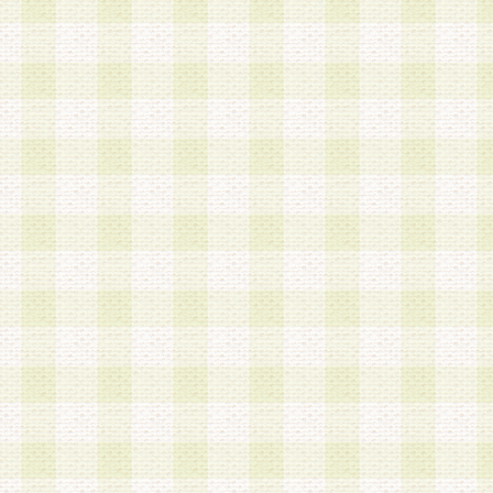
a.本サービスに係る謝礼、景品、調査サンプル品
b.会員からの電話、メール等の問い合わせなどへ
c.モバイルリサーチ、またはグループ形式による
実施もしくは運営
d.その他これらに付随する業務
4.会員は、住所、電話番号その他の登録情報につ
合は、速やかに当社所定の変更手続きを行うもの
5.当社は、必要と認めた場合、会員に対して、電
手段により登録情報の対象者が会員登録者本人で
の内容が正確であること、アンケートの回答内容
うことができるものとます。
6.会員は、会員登録後当社が定期的に行う登録情
して、当社指定の期間内に更新手続きを行うもの
該期間内に更新手続きを行わない場合、その時点
発行したポイントは失効されるものとします。