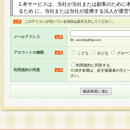
2.本サービスは、当社が当社または顧客のために
るため に、当社または当社が提携する法人が運営
ト（以下「本サイト」といいます。）上に本サー
このアイコンが付いている項目は必ず入力してください。
ージを設け、会員がアンケー ト調査に回答する等
し、その結果を当社が集計・分析その他の利用を
メールアドレス
るものです。なお、本サービスは、それぞれの目的
例）abcdefg@hijk.com
員に対して本サービスの依頼を行うこともあり、
た全ての会員に対して本サービスの依頼をすると
アカウントの種類
こども
おとな
グルー
りま す。
利用規約に同意する
利用規約の同意
※18才未満は、必ず保護者の方と
3.当社は、会員の事前の承諾を得ることなく、当
さい。
方 法・手段にて、本規約を任意に制定、変更また
きるものとします。改定後の本規約等は、本規約
に掲示したときに、その 他の諸規定については、
案内を配信または本サイトに掲示したときのいず
てその効力を生じるものとします。
4.本規約は、会員登録希望者による会員登録手続
の当社による会員登録の承認が完了した時点で会