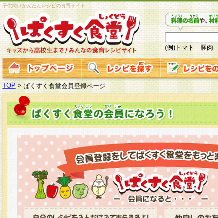
子供向けかんたんレシピの食育サイト
(例)トマト 豚肉
TOP
>
ぱくすく食堂会員登録ページ