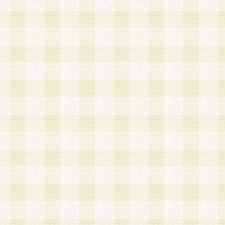
は、当該個人情報を以下の各号に定める目的に利
す。なお、これら事項以外の目的で個人情報を利
かじめ会員の同意を得たうえで利用するものとし
a.本サービスの実施または運営
b.本サービスに係る謝礼、景品、調査サンプル品
c.会員からの電話、メール等の問い合わせなどへ
d.その他これらに付随する業務
2.当社は、会員個人を識別することのできる情報
会員情報を本人の承諾なく第三者に開示すること
人を識別できる情報について第三者に開示または
社は事前に会員本人の同意を得るものとします。
3.前項の定めに拘わらず、当社は、以下の目的に
意を 得ることなく、会員個人を識別できる情報を
づき選定した委託業者に対して当社の責任におい
できるものとします。な お、当社は、当該委託業
契約を締結しこれを遵守させるとともに、本規約
の注意をもって当該情報を使用させるものとし ま