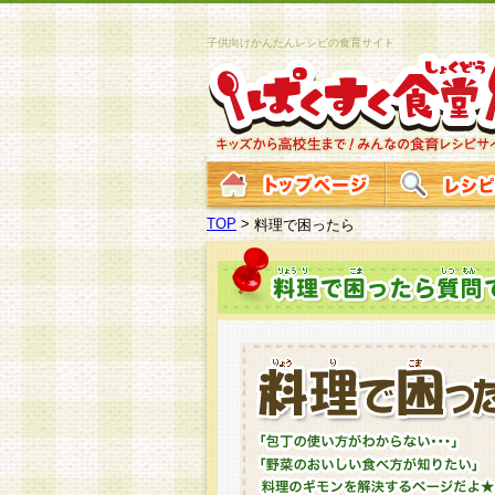
子供向けかんたんレシピの食育サイト
TOP
>
料理で困ったら