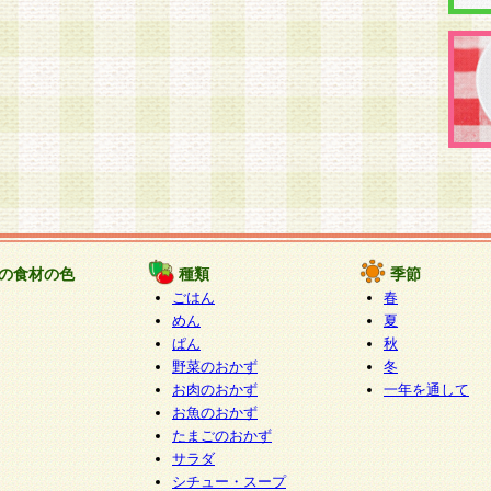
の食材の色
種類
季節
ごはん
春
めん
夏
ぱん
秋
野菜のおかず
冬
お肉のおかず
一年を通して
お魚のおかず
たまごのおかず
サラダ
シチュー・スープ