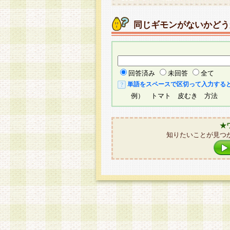
同じギモンがないかどう
回答済み
未回答
全て
単語をスペースで区切って入力する
例） トマト 皮むき 方法
★
知りたいことが見つ