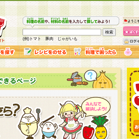
ようこ
(例)トマト 豚肉 じゃがいも