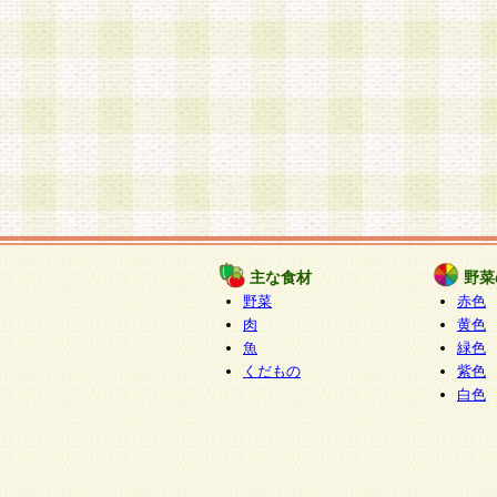
主な食材
野菜
野菜
赤色
肉
黄色
魚
緑色
くだもの
紫色
白色