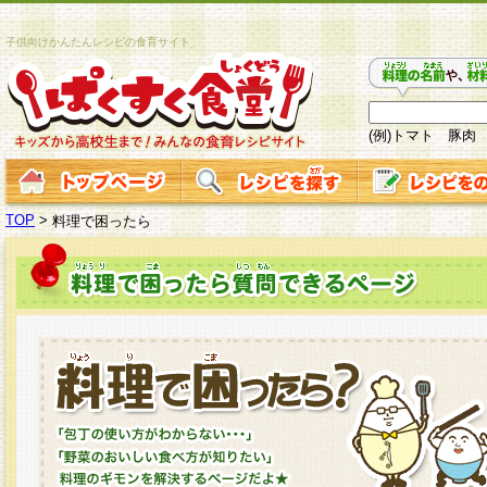
子供向けかんたんレシピの食育サイト
(例)トマト 豚肉
TOP
>
料理で困ったら