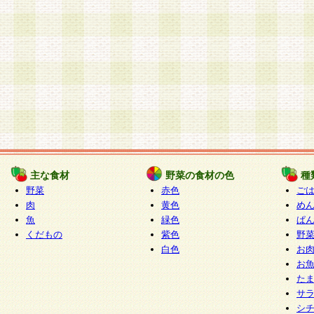
主な食材
野菜の食材の色
種
野菜
赤色
ご
肉
黄色
め
魚
緑色
ぱ
くだもの
紫色
野
白色
お
お
た
サ
シ