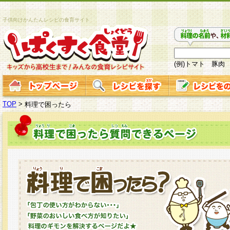
子供向けかんたんレシピの食育サイト
(例)トマト 豚肉
TOP
>
料理で困ったら