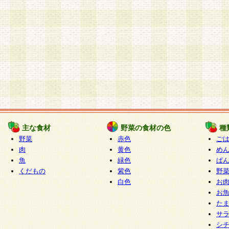
主な食材
野菜の食材の色
種
野菜
赤色
ご
肉
黄色
め
魚
緑色
ぱ
くだもの
紫色
野
白色
お
お
た
サ
シ