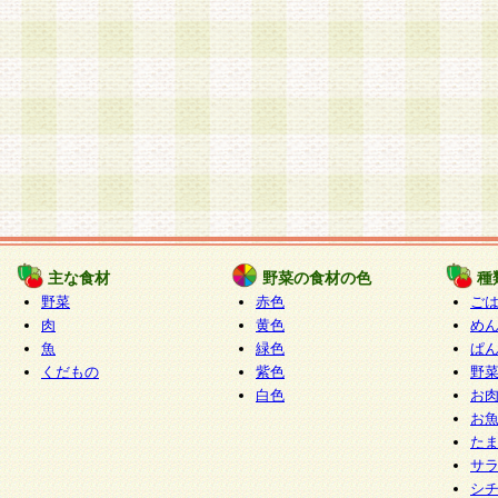
主な食材
野菜の食材の色
種
野菜
赤色
ご
肉
黄色
め
魚
緑色
ぱ
くだもの
紫色
野
白色
お
お
た
サ
シ