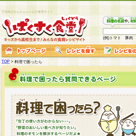
子供向けかんたんレシピの食育サイト
(例)トマト 豚肉
TOP
>
料理で困ったら