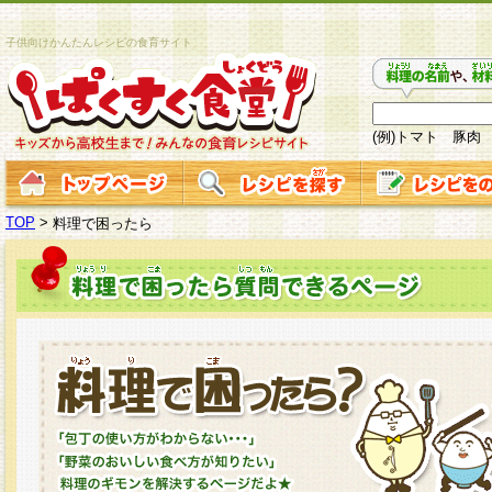
子供向けかんたんレシピの食育サイト
(例)トマト 豚肉
TOP
>
料理で困ったら