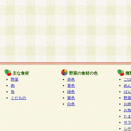
主な食材
野菜の食材の色
種
野菜
赤色
ご
肉
黄色
め
魚
緑色
ぱ
くだもの
紫色
野
白色
お
お
た
サ
シ