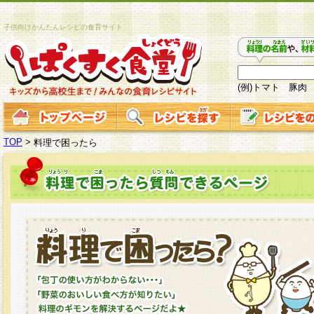
子供向けかんたんレシピの食育サイト
(例)トマト 豚肉
TOP
>
料理で困ったら