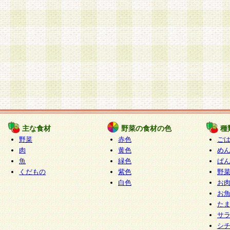
主な食材
野菜の食材の色
種
野菜
赤色
ご
肉
黄色
め
魚
緑色
ぱ
くだもの
紫色
野
白色
お
お
た
サ
シ