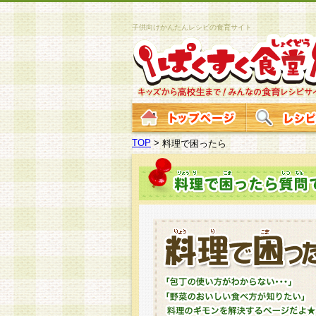
子供向けかんたんレシピの食育サイト
TOP
>
料理で困ったら