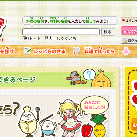
ようこ
(例)トマト 豚肉 じゃがいも