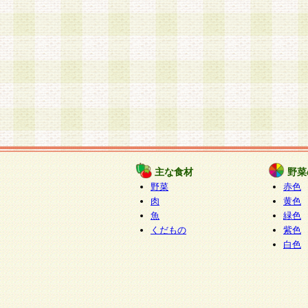
主な食材
野菜
野菜
赤色
肉
黄色
魚
緑色
くだもの
紫色
白色