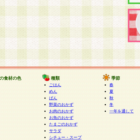
の食材の色
種類
季節
ごはん
春
めん
夏
ぱん
秋
野菜のおかず
冬
お肉のおかず
一年を通して
お魚のおかず
たまごのおかず
サラダ
シチュー・スープ