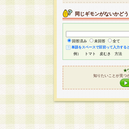
同じギモンがないかどう
回答済み
未回答
全て
単語をスペースで区切って入力する
例） トマト 皮むき 方法
★
知りたいことが見つ