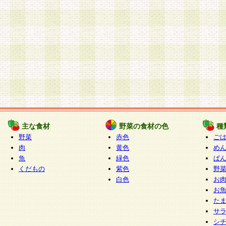
主な食材
野菜の食材の色
種
野菜
赤色
ご
肉
黄色
め
魚
緑色
ぱ
くだもの
紫色
野
白色
お
お
た
サ
シ