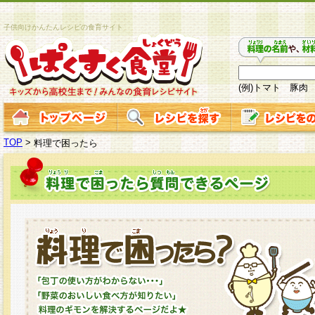
子供向けかんたんレシピの食育サイト
(例)トマト 豚肉
TOP
>
料理で困ったら