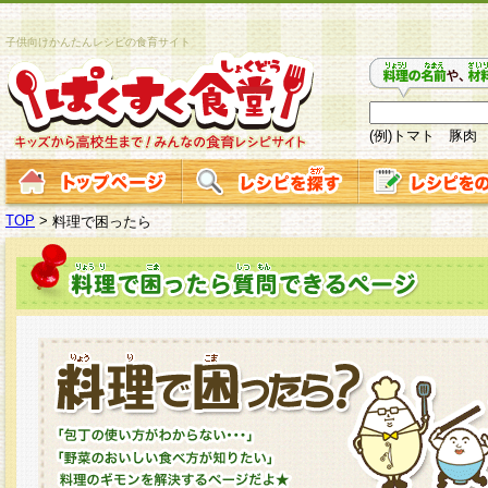
子供向けかんたんレシピの食育サイト
(例)トマト 豚肉
TOP
>
料理で困ったら