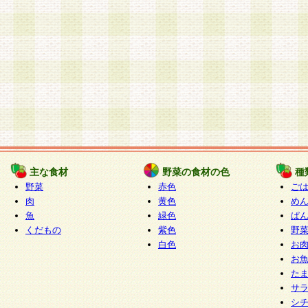
主な食材
野菜の食材の色
種
野菜
赤色
ご
肉
黄色
め
魚
緑色
ぱ
くだもの
紫色
野
白色
お
お
た
サ
シ