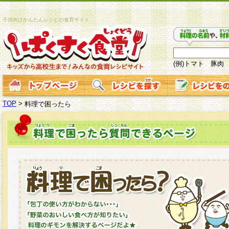
子供向けかんたんレシピの食育サイト
(例)トマト 豚肉
TOP
>
料理で困ったら