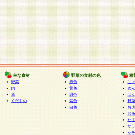
主な食材
野菜の食材の色
種
野菜
赤色
ご
肉
黄色
め
魚
緑色
ぱ
くだもの
紫色
野
白色
お
お
た
サ
シ