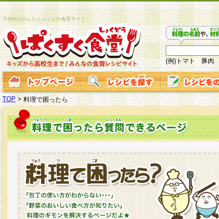
子供向けかんたんレシピの食育サイト
(例)トマト 豚肉
TOP
>
料理で困ったら