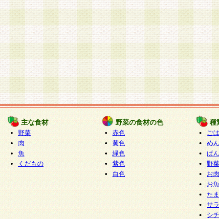
主な食材
野菜の食材の色
種
野菜
赤色
ご
肉
黄色
め
魚
緑色
ぱ
くだもの
紫色
野
白色
お
お
た
サ
シ