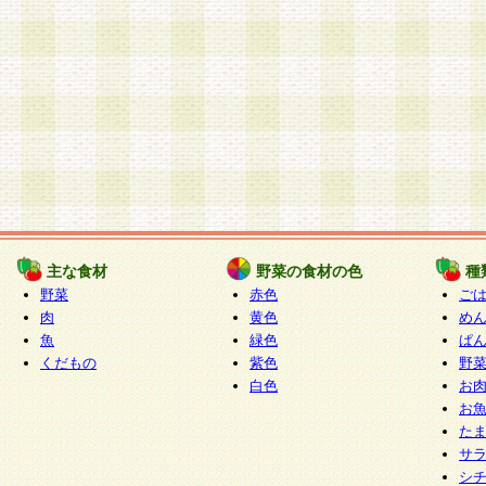
主な食材
野菜の食材の色
種
野菜
赤色
ご
肉
黄色
め
魚
緑色
ぱ
くだもの
紫色
野
白色
お
お
た
サ
シ