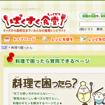
子供向けかんたんレシピの食育サイト
(例)トマト 豚肉
TOP
>
料理で困ったら