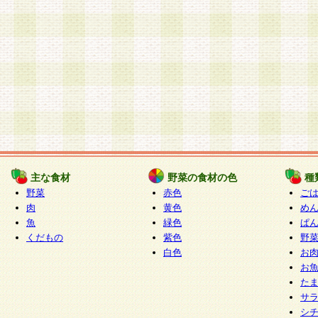
主な食材
野菜の食材の色
種
野菜
赤色
ご
肉
黄色
め
魚
緑色
ぱ
くだもの
紫色
野
白色
お
お
た
サ
シ