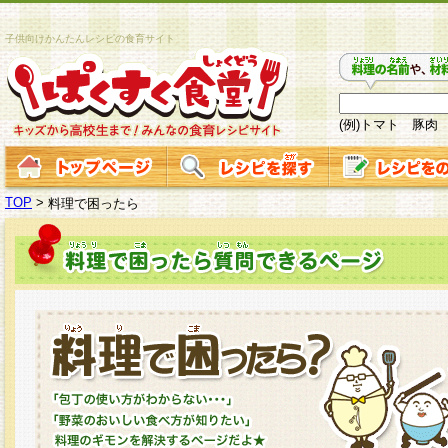
子供向けかんたんレシピの食育サイト
(例)トマト 豚肉
TOP
>
料理で困ったら