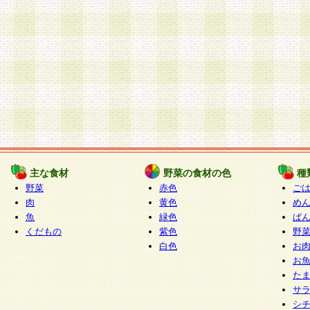
主な食材
野菜の食材の色
種
野菜
赤色
ご
肉
黄色
め
魚
緑色
ぱ
くだもの
紫色
野
白色
お
お
た
サ
シ