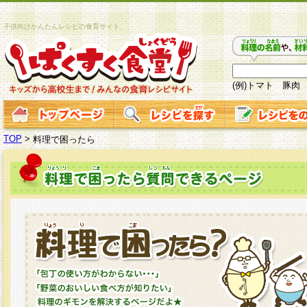
子供向けかんたんレシピの食育サイト
(例)トマト 豚肉
TOP
>
料理で困ったら