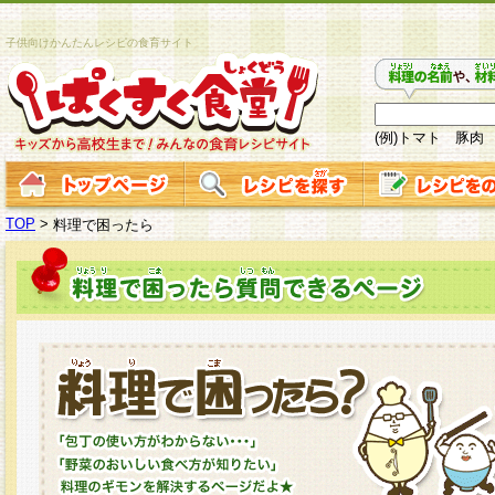
子供向けかんたんレシピの食育サイト
(例)トマト 豚肉
TOP
>
料理で困ったら