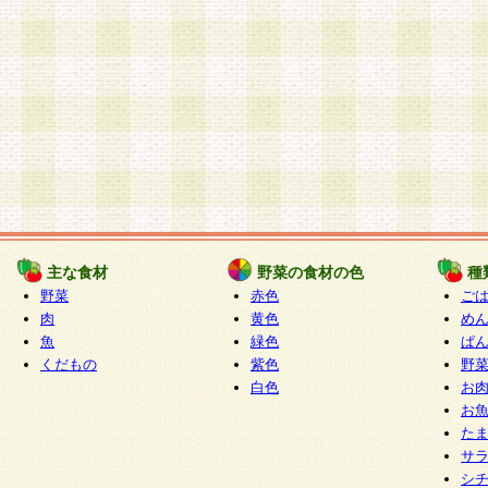
主な食材
野菜の食材の色
種
野菜
赤色
ご
肉
黄色
め
魚
緑色
ぱ
くだもの
紫色
野
白色
お
お
た
サ
シ