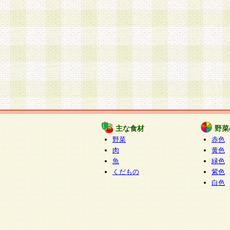
主な食材
野菜
野菜
赤色
肉
黄色
魚
緑色
くだもの
紫色
白色