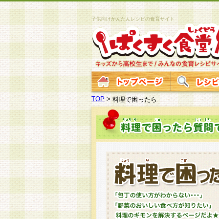
子供向けかんたんレシピの食育サイト
TOP
>
料理で困ったら