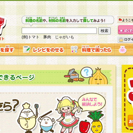
ようこ
(例)トマト 豚肉 じゃがいも