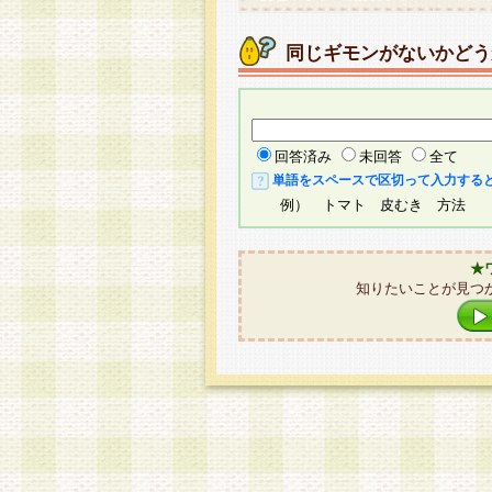
同じギモンがないかどう
回答済み
未回答
全て
単語をスペースで区切って入力する
例） トマト 皮むき 方法
★
知りたいことが見つ