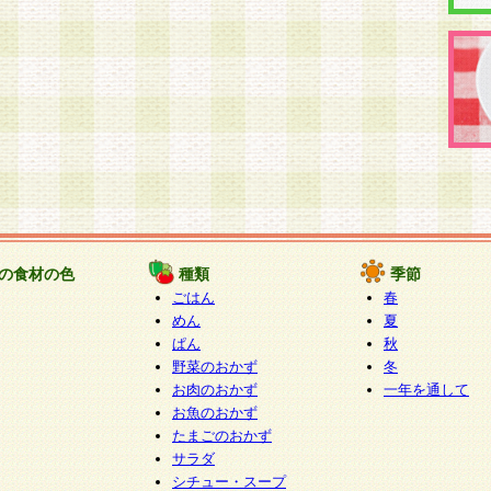
の食材の色
種類
季節
ごはん
春
めん
夏
ぱん
秋
野菜のおかず
冬
お肉のおかず
一年を通して
お魚のおかず
たまごのおかず
サラダ
シチュー・スープ